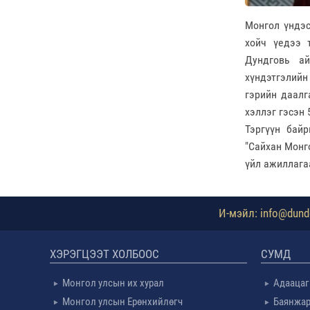
Монгол үндэс
хойч үедээ 
Дундговь ай
хүндэтгэлийн
гэрийн даалг
хэллэг гэсэн
Тэргүүн байр
"Сайхан Монго
үйл ажиллага
И-мэйл: info@dundg
ХЭРЭГЦЭЭТ ХОЛБООС
СУМД
Монгол улсын их хурал
Адаацаг
Монгол улсын Ерөнхийлөгч
Баянжар