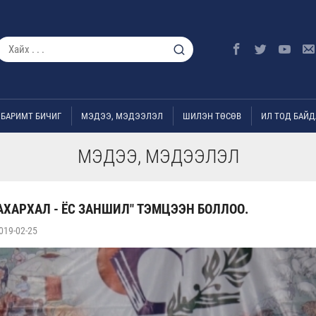
БАРИМТ БИЧИГ
МЭДЭЭ, МЭДЭЭЛЭЛ
ШИЛЭН ТӨСӨВ
ИЛ ТОД БАЙД
МЭДЭЭ, МЭДЭЭЛЭЛ
АХАРХАЛ - ЁС ЗАНШИЛ" ТЭМЦЭЭН БОЛЛОО.
019-02-25