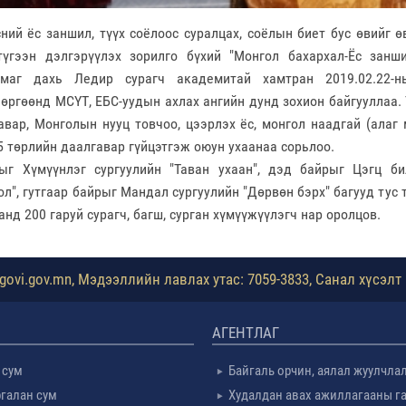
ний ёс заншил, түүх соёлоос суралцах, соёлын биет бус өвийг 
түгээн дэлгэрүүлэх зорилго бүхий "Монгол бахархал-Ёс занш
маг дахь Ледир сурагч академитай хамтран 2019.02.22-
 өргөөнд МСҮТ, ЕБС-уудын ахлах ангийн дунд зохион байгууллаа.
авар, Монголын нууц товчоо, цээрлэх ёс, монгол наадгай (алаг 
 5 төрлийн даалгавар гүйцэтгэж оюун ухаанаа сорьлоо.
ыг Хүмүүнлэг сургуулийн "Таван ухаан", дэд байрыг Цэгц би
л", гутгаар байрыг Мандал сургуулийн "Дөрвөн бэрх" багууд тус т
анд 200 гаруй сурагч, багш, сурган хүмүүжүүлэгч нар оролцов.
ovi.gov.mn, Мэдээллийн лавлах утас: 7059-3833, Санал хүсэлт 
АГЕНТЛАГ
 сум
Байгаль орчин, аялал жуулчла
галан сум
Худалдан авах ажиллагааны г