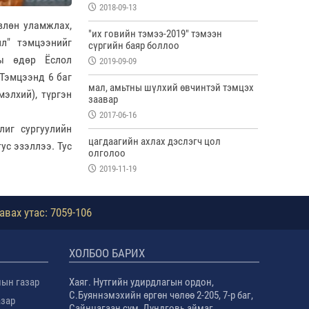
2018-09-13
өвлөн уламжлах,
"их говийн тэмээ-2019" тэмээн
ил" тэмцээнийг
сүргийн баяр боллоо
ны өдөр Ёслол
2019-09-09
Тэмцээнд 6 баг
мал, амьтны шүлхий өвчинтэй тэмцэх
мэлхий), түргэн
заавар
2017-06-16
лиг сургуулийн
цагдаагийн ахлах дэслэгч цол
ус эзэллээ. Тус
олголоо
2019-11-19
авах утас: 7059-106
ХОЛБОО БАРИХ
лын газар
Хаяг. Нутгийн удирдлагын ордон,
С.Буяннэмэхийн өргөн чөлөө 2-205, 7-р баг,
азар
Сайнцагаан сум, Дундговь аймаг.