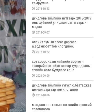
хамруулна
2018-10-23
дундговь аймгийн нутгаарх 2018-2019
оны хүйтний улирлын цаг агаарын
мэдээ
2018-09-07
өлзийт сумын засаг даргаар
а.эрдэнэбат томилогдлоо.
2017-10-22
хот хоорондын нийтийн зорчигч
тээврийн автобус тэнгэр худалдааны
төвийн авто буудлаас явна
2021-09-09
дундговь аймгийн уугуул с.баатаржав
цег-ын даргаар томилогдлоо
2017-10-26
мандалговь хотын хөгжлийн ерөнхий
төлөвлөгөө