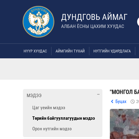
ДУНДГОВЬ АЙМАГ
АЛБАН ЁСНЫ ЦАХИМ ХУУДАС
НҮҮР ХУУДАС
АЙМГИЙН ТУХАЙ
НУТГИЙН УДИРДЛАГА
"МОНГОЛ Б
МЭДЭЭ
Буцах
2
Цаг үеийн мэдээ
Төрийн байгууллагуудын мэдээ
Орон нутгийн мэдээ