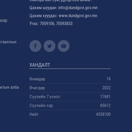
Цахим шуудан: info@dundgovi.gov.mn
Цахим хууудас: www.dundgovi.gov.mn
азар
Утас: 7059106, 70593833
амгааллын
ХАНДАЛТ
Өнөөдөр
74
дитын алба
Өчигдөр
2022
Сүүлийн 7 хоног
17681
Сүүлийн сар
85612
Нийт
4358100