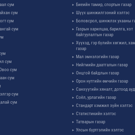
таал сум
Биеийн тамир, спортын газар
айхан сум
Шүүх шинжилгээний хэлтэс
огт сум
Боловсрол, шинжлэх ухааны г
ангай сум
Газрын харилцаа, барилга, хот
байгуулалтын газар
ум
Хүүхэд, гэр бүлийн хөгжил, х
м
газар
сум
Мал эмнэлэгийн газар
ил сум
Нийгмийн даатгалын газар
Овоо сум
Онцгой байдлын газар
аан сум
Орон нутгийн өмчийн газар
м
Санхүүгийн хяналт, дотоод ау
элгэр сум
Соёл, урлагийн газар
алай сум
Стандарт хэмжил зүйн хэлтэс
Статистикийн хэлтэс
Татварын газар
Улсын бүртгэлийн хэлтэс