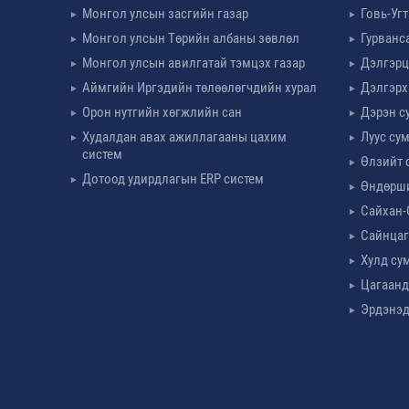
Монгол улсын засгийн газар
Говь-Уг
Монгол улсын Төрийн албаны зөвлөл
Гурванс
Монгол улсын авилгатай тэмцэх газар
Дэлгэрц
Аймгийн Иргэдийн төлөөлөгчдийн хурал
Дэлгэрх
Орон нутгийн хөгжлийн сан
Дэрэн с
Худалдан авах ажиллагааны цахим
Луус су
систем
Өлзийт 
Дотоод удирдлагын ERP систем
Өндөрш
Сайхан-
Сайнцаг
Хулд су
Цагаанд
Эрдэнэд