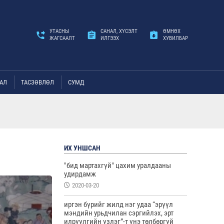
УТАСНЫ
САНАЛ, ХҮСЭЛТ
ӨМНӨХ
ЖАГСААЛТ
ИЛГЭЭХ
ХУВИЛБАР
АЛ
ТАСЗӨВЛӨЛ
СУМД
ИХ УНШСАН
"бид мартахгүй" цахим уралдааны
удирдамж
2020-03-20
иргэн бүрийг жилд нэг удаа “эрүүл
мэндийн урьдчилан сэргийлэх, эрт
илрүүлгийн үзлэг”-т үнэ төлбөргүй