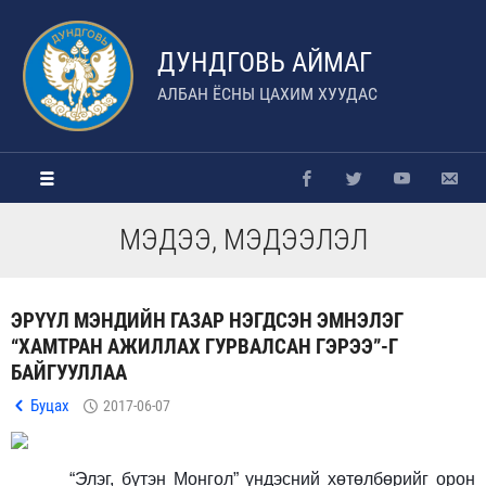
ДУНДГОВЬ АЙМАГ
АЛБАН ЁСНЫ ЦАХИМ ХУУДАС
МЭДЭЭ, МЭДЭЭЛЭЛ
ЭРҮҮЛ МЭНДИЙН ГАЗАР НЭГДСЭН ЭМНЭЛЭГ
“ХАМТРАН АЖИЛЛАХ ГУРВАЛСАН ГЭРЭЭ”-Г
БАЙГУУЛЛАА
Буцах
2017-06-07
“Элэг, бүтэн Монгол” үндэсний хөтөлбөрийг орон