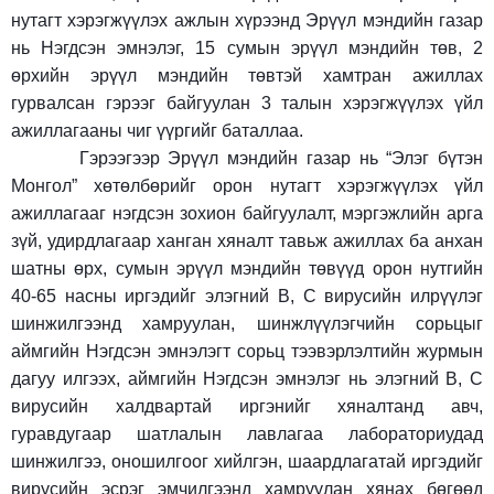
нутагт хэрэгжүүлэх ажлын хүрээнд Эрүүл мэндийн газар
нь Нэгдсэн эмнэлэг, 15 сумын эрүүл мэндийн төв, 2
өрхийн эрүүл мэндийн төвтэй хамтран ажиллах
гурвалсан гэрээг байгуулан 3 талын хэрэгжүүлэх үйл
ажиллагааны чиг үүргийг баталлаа.
Гэрээгээр Эрүүл мэндийн газар нь “
Элэг бүтэн
Монгол” хөтөлбөрийг орон нутагт хэрэгжүүлэх үйл
ажиллагааг нэгдсэн зохион байгуулалт,
мэргэжлийн арга
зүй, удирдлагаар ханган хяналт тавьж ажиллах ба анхан
шатны өрх, сумын эрүүл мэндийн төвүүд орон нутгийн
40-65 насны иргэдийг элэгний В, С вирусийн илрүүлэг
шинжилгээнд хамруулан, шинжлүүлэгчийн сорьцыг
аймгийн Нэгдсэн эмнэлэгт сорьц тээвэрлэлтийн журмын
дагуу илгээх, аймгийн Нэгдсэн эмнэлэг нь элэгний В, С
вирусийн халдвартай иргэнийг хяналтанд авч,
гуравдугаар шатлалын лавлагаа лабораториудад
шинжилгээ, оношилгоог хийлгэн, шаардлагатай иргэдийг
вирусийн эсрэг эмчилгээнд хамруулан хянах бөгөөд