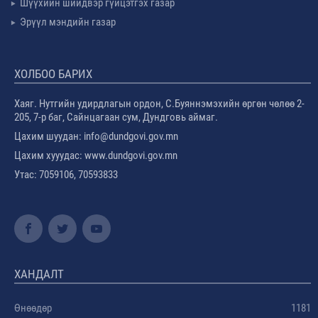
Шүүхийн шийдвэр гүйцэтгэх газар
Эрүүл мэндийн газар
ХОЛБОО БАРИХ
Хаяг. Нутгийн удирдлагын ордон, С.Буяннэмэхийн өргөн чөлөө 2-
205, 7-р баг, Сайнцагаан сум, Дундговь аймаг.
Цахим шуудан: info@dundgovi.gov.mn
Цахим хууудас: www.dundgovi.gov.mn
Утас: 7059106, 70593833
ХАНДАЛТ
Өнөөдөр
1181