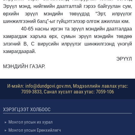
Эрүүл мэнд, нийгмийн даатгалтай гэрээ байгуулан сум,
өрхийн эрүүл мэндийн төвүүдэд “Эрт, илрүүлэг
шинжилгээний багц”-ыг гүйцэтгэлээр олгож ажиллах юм.
40-65 насны иргэн та эрүүл мэндийн даатгалдаа
хамрагдаж харъяа өрх, сумын эрүүл мэндийн төвдөө
элэгний В, С вирусийн илрүүлэг шинжилгээнд үнэгүй
хамрагдаарай.
ЭРҮҮЛ
МЭНДИЙН ГАЗАР.
И-мэйл: info@dundgovi.gov.mn, Мэдээллийн лавлах утас:
7059-3833, Санал хүсэлт авах утас: 7059-106
ХЭРЭГЦЭЭТ ХОЛБООС
Монгол улсын их хурал
Монгол улсын Ерөнхийлөгч