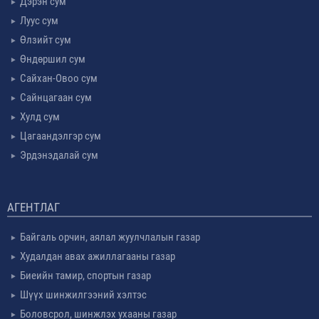
Дэрэн сум
Луус сум
Өлзийт сум
Өндөршил сум
Сайхан-Овоо сум
Сайнцагаан сум
Хулд сум
Цагаандэлгэр сум
Эрдэнэдалай сум
АГЕНТЛАГ
Байгаль орчин, аялал жуулчлалын газар
Худалдан авах ажиллагааны газар
Биеийн тамир, спортын газар
Шүүх шинжилгээний хэлтэс
Боловсрол, шинжлэх ухааны газар