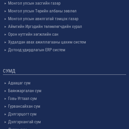
Монгол улсын засгийн газар
Монгол улсын Төрийн албаны зөвлөл
Монгол улсын авилгатай тэмцэх газар
Аймгийн Иргэдийн төлөөлөгчдийн хурал
Орон нутгийн хөгжлийн сан
Худалдан авах ажиллагааны цахим систем
Дотоод удирдлагын ERP систем
СУМД
Адаацаг сум
Баянжаргалан сум
Говь-Угтаал сум
Гурвансайхан сум
Дэлгэрцогт сум
Дэлгэрхангай сум