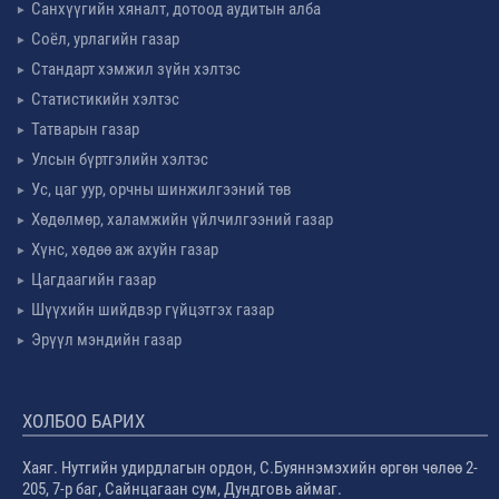
Санхүүгийн хяналт, дотоод аудитын алба
Соёл, урлагийн газар
Стандарт хэмжил зүйн хэлтэс
Статистикийн хэлтэс
Татварын газар
Улсын бүртгэлийн хэлтэс
Ус, цаг уур, орчны шинжилгээний төв
Хөдөлмөр, халамжийн үйлчилгээний газар
Хүнс, хөдөө аж ахуйн газар
Цагдаагийн газар
Шүүхийн шийдвэр гүйцэтгэх газар
Эрүүл мэндийн газар
ХОЛБОО БАРИХ
Хаяг. Нутгийн удирдлагын ордон, С.Буяннэмэхийн өргөн чөлөө 2-
205, 7-р баг, Сайнцагаан сум, Дундговь аймаг.