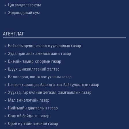
Цагаандэлгэр сум
Эрдэнэдалай сум
АГЕНТЛАГ
Байгаль орчин, аялал жуулчлалын газар
Худалдан авах ажиллагааны газар
Биеийн тамир, спортын газар
Шүүх шинжилгээний хэлтэс
Боловсрол, шинжлэх ухааны газар
Газрын харилцаа, барилга, хот байгуулалтын газар
Хүүхэд, гэр бүлийн хөгжил, хамгааллын газар
Мал эмнэлэгийн газар
Нийгмийн даатгалын газар
Онцгой байдлын газар
Орон нутгийн өмчийн газар