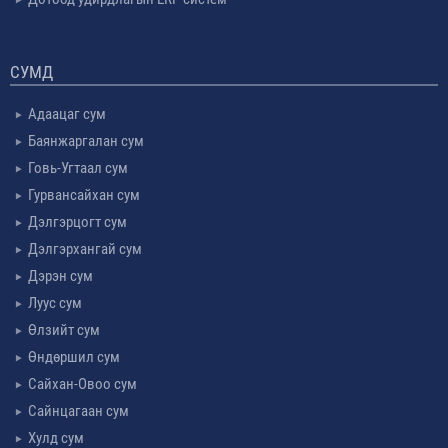
СУМД
Адаацаг сум
Баянжаргалан сум
Говь-Угтаал сум
Гурвансайхан сум
Дэлгэрцогт сум
Дэлгэрхангай сум
Дэрэн сум
Луус сум
Өлзийт сум
Өндөршил сум
Сайхан-Овоо сум
Сайнцагаан сум
Хулд сум