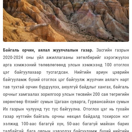
Байгаль орчин, аялал жуулчлалын газар.
Засгийн газрын
2020-2024 оны үйл ажиллагааны хөтөлбөрийг хэрэгжүүлэх
арга хэмжээний төлөвлөгөөнд улсын хэмжээнд 100 отоглох
цэг байгуулахаар тусгагдсан. Нийтийн ариун цэврийн
байгууламж бүхий отоглох цэг байгуулж жуулчин аялагч нарт
тав тухтай орчин бүрдүүлэх, аюулгүй байдлыг хангах, байгаль
орчныг хамгаалах зорилгоор улсын төсвийн 200 сая төгрөгийн
хөрөнгөөр Өлзийт сумын Цагаан суварга,
Гурвансайхан сумын
Их газрын чулуунд тус тус байгуулна. Отоглох цэг нь тухайн
газар нутгийн байгаль орчны нөхцөл байдалд тохирсон нэг
ээлжид 100-аас багагүй хүн, 50-аас багагүй майхан барих
талбайтай, бага оврын цэвэрлэх байгууламж бүхий нийтийн