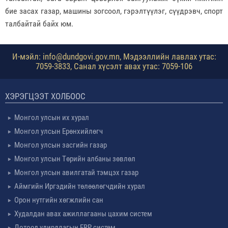
бие засах газар, машины зогсоол, гэрэлтүүлэг, сүүдрэвч, спорт
талбайтай байх юм.
И-мэйл: info@dundgovi.gov.mn, Мэдээллийн лавлах утас:
7059-3833, Санал хүсэлт авах утас: 7059-106
ХЭРЭГЦЭЭТ ХОЛБООС
Монгол улсын их хурал
Монгол улсын Ерөнхийлөгч
Монгол улсын засгийн газар
Монгол улсын Төрийн албаны зөвлөл
Монгол улсын авилгатай тэмцэх газар
Аймгийн Иргэдийн төлөөлөгчдийн хурал
Орон нутгийн хөгжлийн сан
Худалдан авах ажиллагааны цахим систем
Дотоод удирдлагын ERP систем