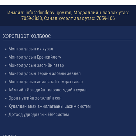
И-мэйл: info@dundgovi.gov.mn, Мэдээллийн лавлах утас:
7059-3833, Санал хүсэлт авах утас: 7059-106
ХЭРЭГЦЭЭТ ХОЛБООС
Монгол улсын их хурал
Монгол улсын Ерөнхийлөгч
Монгол улсын засгийн газар
Монгол улсын Төрийн албаны зөвлөл
Монгол улсын авилгатай тэмцэх газар
Аймгийн Иргэдийн төлөөлөгчдийн хурал
Орон нутгийн хөгжлийн сан
Худалдан авах ажиллагааны цахим систем
Дотоод удирдлагын ERP систем