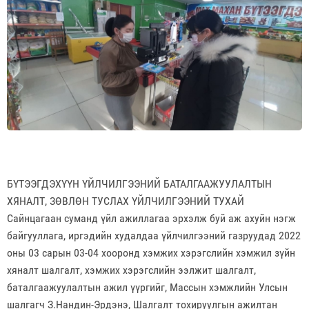
БҮТЭЭГДЭХҮҮН ҮЙЛЧИЛГЭЭНИЙ БАТАЛГААЖУУЛАЛТЫН
ХЯНАЛТ, ЗӨВЛӨН ТУСЛАХ ҮЙЛЧИЛГЭЭНИЙ ТУХАЙ
Сайнцагаан суманд үйл ажиллагаа эрхэлж буй аж ахуйн нэгж
байгууллага, иргэдийн худалдаа үйлчилгээний газруудад 2022
оны 03 сарын 03-04 хооронд хэмжих хэрэгслийн хэмжил зүйн
хяналт шалгалт, хэмжих хэрэгслийн ээлжит шалгалт,
баталгаажуулалтын ажил үүргийг, Массын хэмжлийн Улсын
шалгагч З.Нандин-Эрдэнэ, Шалгалт тохируулгын ажилтан