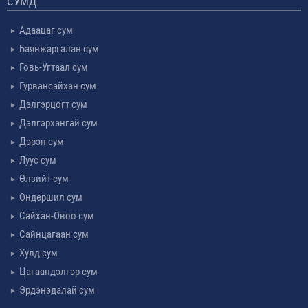
СУМД
Адаацаг сум
Баянжаргалан сум
Говь-Угтаал сум
Гурвансайхан сум
Дэлгэрцогт сум
Дэлгэрхангай сум
Дэрэн сум
Луус сум
Өлзийт сум
Өндөршил сум
Сайхан-Овоо сум
Сайнцагаан сум
Хулд сум
Цагаандэлгэр сум
Эрдэнэдалай сум