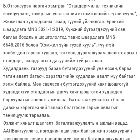
Б.Отгонсүрэн нартай хамтран “Стандартчилал техникийн
зохицуулалт, тохирлын үнэлгээний итгэмжлэлийн тухай хууль”,
Жижиглэн худалдааны газар, түүний үйлчилгээ. Ерөнхий
шаардлага MNS 5021-1:2019, Хүнсний бүтээгдэхүүний сав
баглаа боодлын шошгололтод тавих шаардлага MNS
6648:2016 болон “Хэмжил зүйн тухай хууль”, түүнтэй
холбогдон гарсан тушаал, тогтоол, дүрэм журам, шалгах аргын
стандарт, шаардлагын дагуу хийж гүйцэтгэлээ.
Худалдааны газрууд бараа бүтээгдэхүүний үнэ өссөн, бараа
татан авалт багасч, хэрэглэгчийн худалдан авалт муу байгааг
хэлж байлаа. Мөн савласан бүтээгдэхүүний хаяг шошгогүй
худалдахгүй стандартын дагуу хаяг шошготой худалдан
борлуулахыг зөвлөж ажиллаа. Баталгаажуулалтын болон
давсны хэрэглээний талаар бэлтгэсэн гарын авлагыг
танилцуулж тараалаа.
Ээлжит хяналт шалгалт, баталгаажуулалтын ажлын явцад
ААНБайгууллага, иргэдийн ашиглаж байгаа жин хэмжүүрийн
тоос шороог арчиж цэвэрлээгүй, өмнөх баталгаажуулалтын