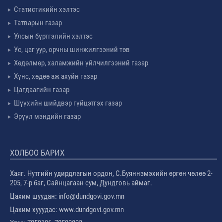
Статистикийн хэлтэс
Татварын газар
Улсын бүртгэлийн хэлтэс
Ус, цаг уур, орчны шинжилгээний төв
Хөдөлмөр, халамжийн үйлчилгээний газар
Хүнс, хөдөө аж ахуйн газар
Цагдаагийн газар
Шүүхийн шийдвэр гүйцэтгэх газар
Эрүүл мэндийн газар
ХОЛБОО БАРИХ
Хаяг. Нутгийн удирдлагын ордон, С.Буяннэмэхийн өргөн чөлөө 2-
205, 7-р баг, Сайнцагаан сум, Дундговь аймаг.
Цахим шуудан: info@dundgovi.gov.mn
Цахим хууудас: www.dundgovi.gov.mn