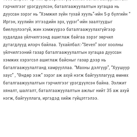
гэрчилгээг үрэгдүүлсэн, баталгаажуулалтын хугацаа нь
дууссан зэрэг нь “Хэмжил зүйн тухай хууль”-ийн 5-р бүлгийн “
Иргэн, хуулийн этгээдийн эрх, үүрэг”-ийн заалтуудыг
биелүүлээгүй, жин хэмжүүрээ баталгаажуулахгүйгээр
худалдаа үйлчилгээнд ашиглаж байгаа зэрэг зөрчил
дутагдлууд илэрч байлаа. Тухайлбал:-“Seven” зоог хоолны
үйлчилгээний газар баталгаажуулалтын хугацаа дууссан
хэмжих хэрэгсэл ашиглаж байсныг газар дээр нь
баталгаажуулалтанд хамрууллаа. “Махны дэлгүүр”, “Хуушуур
хаус” , “Өндөр ээж” зэрэг аж ахуй нэгж байгууллагууд өмнөх
баталгаажуулалтын гэрчилгээг үрэгдүүлсэн байна. Ээлжит
хяналт, шалгалт, баталгаажуулалтын ажлыг нийт 35 аж ахуй
нэгж, байгууллага, иргэдэд хийж гүйцэтгэлээ.