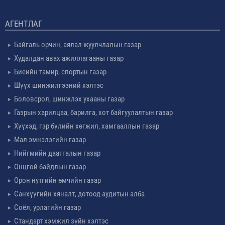
АГЕНТЛАГ
Байгаль орчин, аялал жуулчлалын газар
Худалдан авах ажиллагааны газар
Биеийн тамир, спортын газар
Шүүх шинжилгээний хэлтэс
Боловсрол, шинжлэх ухааны газар
Газрын харилцаа, барилга, хот байгуулалтын газар
Хүүхэд, гэр бүлийн хөгжил, хамгааллын газар
Мал эмнэлэгийн газар
Нийгмийн даатгалын газар
Онцгой байдлын газар
Орон нутгийн өмчийн газар
Санхүүгийн хяналт, дотоод аудитын алба
Соёл, урлагийн газар
Стандарт хэмжил зүйн хэлтэс