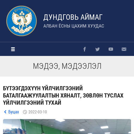
ДУНДГОВЬ АЙМАГ
АЛБАН ЁСНЫ ЦАХИМ ХУУДАС
МЭДЭЭ, МЭДЭЭЛЭЛ
БҮТЭЭГДЭХҮҮН ҮЙЛЧИЛГЭЭНИЙ
БАТАЛГААЖУУЛАЛТЫН ХЯНАЛТ, ЗӨВЛӨН ТУСЛАХ
ҮЙЛЧИЛГЭЭНИЙ ТУХАЙ
Буцах
2022-03-10