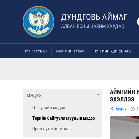
ДУНДГОВЬ АЙМАГ
АЛБАН ЁСНЫ ЦАХИМ ХУУДАС
НҮҮР ХУУДАС
АЙМГИЙН ТУХАЙ
НУТГИЙН УДИРДЛАГА
АЙМГИЙН 
МЭДЭЭ
ЭХЭЛЛЭЭ
Цаг үеийн мэдээ
Буцах
2
Төрийн байгууллагуудын мэдээ
Орон нутгийн мэдээ