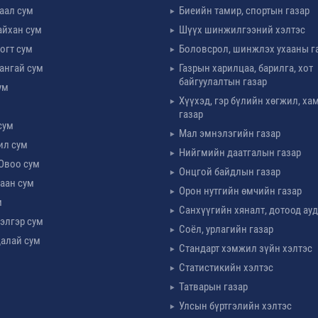
таал сум
Биеийн тамир, спортын газар
айхан сум
Шүүх шинжилгээний хэлтэс
огт сум
Боловсрол, шинжлэх ухааны г
ангай сум
Газрын харилцаа, барилга, хот
байгуулалтын газар
ум
Хүүхэд, гэр бүлийн хөгжил, х
м
газар
сум
Мал эмнэлэгийн газар
ил сум
Нийгмийн даатгалын газар
Овоо сум
Онцгой байдлын газар
аан сум
Орон нутгийн өмчийн газар
м
Санхүүгийн хяналт, дотоод ау
элгэр сум
Соёл, урлагийн газар
алай сум
Стандарт хэмжил зүйн хэлтэс
Статистикийн хэлтэс
Татварын газар
Улсын бүртгэлийн хэлтэс