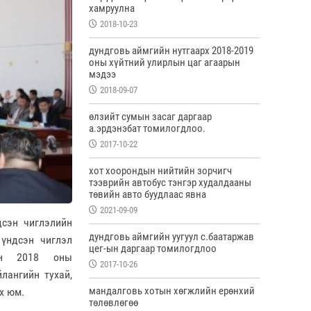
хамруулна
2018-10-23
дундговь аймгийн нутгаарх 2018-2019
оны хүйтний улирлын цаг агаарын
мэдээ
2018-09-07
өлзийт сумын засаг даргаар
а.эрдэнэбат томилогдлоо.
2017-10-22
хот хоорондын нийтийн зорчигч
тээврийн автобус тэнгэр худалдааны
төвийн авто буудлаас явна
2021-09-09
сэн чиглэлийн
дундговь аймгийн уугуул с.баатаржав
 үндсэн чиглэл
цег-ын даргаар томилогдлоо
йн 2018 оны
2017-10-26
лангийн тухай,
мандалговь хотын хөгжлийн ерөнхий
х юм.
төлөвлөгөө