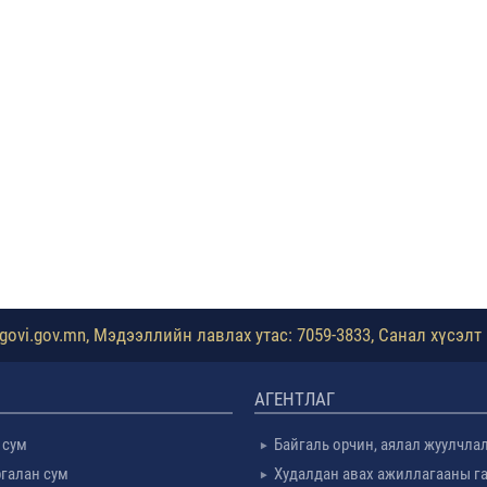
ovi.gov.mn, Мэдээллийн лавлах утас: 7059-3833, Санал хүсэлт 
АГЕНТЛАГ
 сум
Байгаль орчин, аялал жуулчла
галан сум
Худалдан авах ажиллагааны г