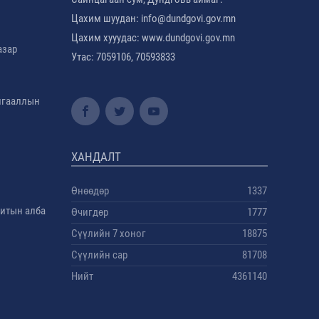
Цахим шуудан: info@dundgovi.gov.mn
Цахим хууудас: www.dundgovi.gov.mn
азар
Утас: 7059106, 70593833
амгааллын
ХАНДАЛТ
Өнөөдөр
1337
дитын алба
Өчигдөр
1777
Сүүлийн 7 хоног
18875
Сүүлийн сар
81708
Нийт
4361140