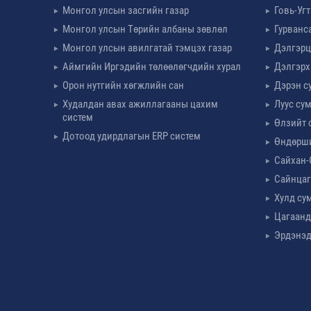
Монгол улсын засгийн газар
Говь-Уг
Монгол улсын Төрийн албаны зөвлөл
Гурванс
Монгол улсын авилгатай тэмцэх газар
Дэлгэрц
Аймгийн Иргэдийн төлөөлөгчдийн хурал
Дэлгэрх
Орон нутгийн хөгжлийн сан
Дэрэн с
Худалдан авах ажиллагааны цахим
Луус су
систем
Өлзийт 
Дотоод удирдлагын ERP систем
Өндөрш
Сайхан-
Сайнцаг
Хулд су
Цагаанд
Эрдэнэд