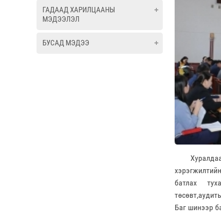
ГАДААД ХАРИЛЦААНЫ
МЭДЭЭЛЭЛ
БУСАД МЭДЭЭ
Хуралдаанаа
хэрэгжилтий
батлах ту
төсөвт,
аудит
Баг шинээр ба