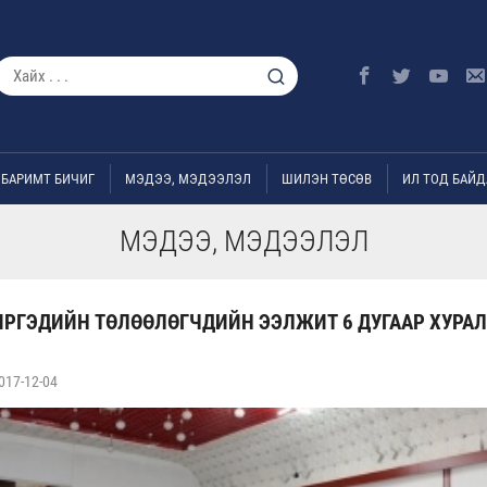
БАРИМТ БИЧИГ
МЭДЭЭ, МЭДЭЭЛЭЛ
ШИЛЭН ТӨСӨВ
ИЛ ТОД БАЙД
МЭДЭЭ, МЭДЭЭЛЭЛ
ИРГЭДИЙН ТӨЛӨӨЛӨГЧДИЙН ЭЭЛЖИТ 6 ДУГААР ХУРА
017-12-04