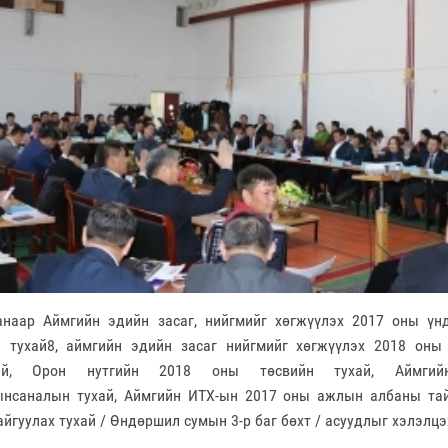
р Аймгийн эдийн засаг, нийгмийг хөгжүүлэх 2017 оны үнд
н тухай8, аймгийн эдийн засаг нийгмийг хөгжүүлэх 2018 оны
хай, Орон нутгийн 2018 оны төсвийн тухай, Аймги
ынсаналын тухай, Аймгийн ИТХ-ын 2017 оны ажлын албаны тай
йгуулах тухай / Өндөршил сумын 3-р баг бөхт / асуудлыг хэлэлцэ