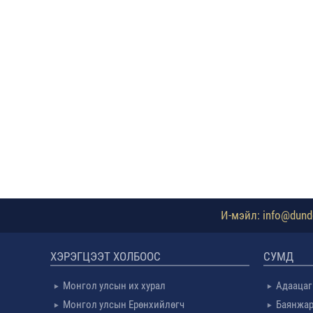
И-мэйл: info@dundg
ХЭРЭГЦЭЭТ ХОЛБООС
СУМД
Монгол улсын их хурал
Адаацаг
Монгол улсын Ерөнхийлөгч
Баянжар