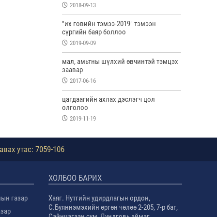
2018-09-13
"их говийн тэмээ-2019" тэмээн
сүргийн баяр боллоо
2019-09-09
мал, амьтны шүлхий өвчинтэй тэмцэх
заавар
2017-06-16
цагдаагийн ахлах дэслэгч цол
олголоо
2019-11-19
авах утас: 7059-106
ХОЛБОО БАРИХ
лын газар
Хаяг. Нутгийн удирдлагын ордон,
С.Буяннэмэхийн өргөн чөлөө 2-205, 7-р баг,
азар
Сайнцагаан сум, Дундговь аймаг.