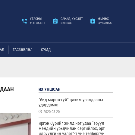
УТАСНЫ
САНАЛ, ХҮСЭЛТ
ӨМНӨХ
ЖАГСААЛТ
ИЛГЭЭХ
ХУВИЛБАР
АЛ
ТАСЗӨВЛӨЛ
СУМД
ЛДААН
ИХ УНШСАН
"бид мартахгүй" цахим уралдааны
удирдамж
2020-03-20
иргэн бүрийг жилд нэг удаа “эрүүл
мэндийн урьдчилан сэргийлэх, эрт
илрүүлгийн үзлэг”-т үнэ төлбөргүй