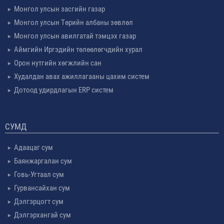
Монгол улсын засгийн газар
Монгол улсын Төрийн албаны зөвлөл
Монгол улсын авилгатай тэмцэх газар
Аймгийн Иргэдийн төлөөлөгчдийн хурал
Орон нутгийн хөгжлийн сан
Худалдан авах ажиллагааны цахим систем
Дотоод удирдлагын ERP систем
СУМД
Адаацаг сум
Баянжаргалан сум
Говь-Угтаал сум
Гурвансайхан сум
Дэлгэрцогт сум
Дэлгэрхангай сум