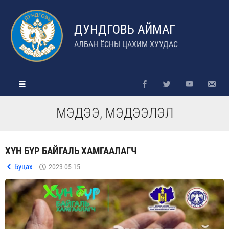
ДУНДГОВЬ АЙМАГ
АЛБАН ЁСНЫ ЦАХИМ ХУУДАС
МЭДЭЭ, МЭДЭЭЛЭЛ
ХҮН БҮР БАЙГАЛЬ ХАМГААЛАГЧ
Буцах
2023-05-15