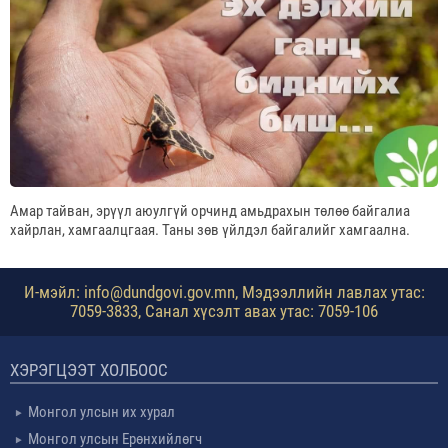
Амар тайван, эрүүл аюулгүй орчинд амьдрахын төлөө байгалиа
хайрлан, хамгаалцгаая. Таны зөв үйлдэл байгалийг хамгаална.
И-мэйл: info@dundgovi.gov.mn, Мэдээллийн лавлах утас:
7059-3833, Санал хүсэлт авах утас: 7059-106
ХЭРЭГЦЭЭТ ХОЛБООС
Монгол улсын их хурал
Монгол улсын Ерөнхийлөгч