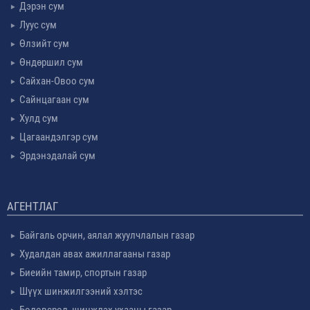
Дэрэн сум
Луус сум
Өлзийт сум
Өндөршил сум
Сайхан-Овоо сум
Сайнцагаан сум
Хулд сум
Цагаандэлгэр сум
Эрдэнэдалай сум
АГЕНТЛАГ
Байгаль орчин, аялал жуулчлалын газар
Худалдан авах ажиллагааны газар
Биеийн тамир, спортын газар
Шүүх шинжилгээний хэлтэс
Боловсрол, шинжлэх ухааны газар