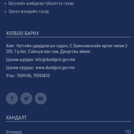
Шүүхийн шийдвэр гүйцэтгэх газар
Эрүүл мэндийн газар
ХОЛБОО БАРИХ
Хаяг. Нутгийн удирдлагын ордон, С.Буяннэмэхийн өргөн чөлөө 2-
205, 7-р баг, Сайнцагаан сум, Дундговь аймаг.
Цахим шуудан: info@dundgovi.gov.mn
Цахим хууудас: www.dundgovi.gov.mn
Утас: 7059106, 70593833
ХАНДАЛТ
Өнөөдөр
192