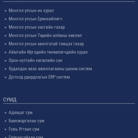
Монгол улсын их хурал
Монгол улсын Ерөнхийлөгч
Монгол улсын засгийн газар
Монгол улсын Төрийн албаны зөвлөл
Монгол улсын авилгатай тэмцэх газар
Аймгийн Иргэдийн төлөөлөгчдийн хурал
Орон нутгийн хөгжлийн сан
Худалдан авах ажиллагааны цахим систем
Дотоод удирдлагын ERP систем
СУМД
Адаацаг сум
Баянжаргалан сум
Говь-Угтаал сум
Гурвансайхан сум