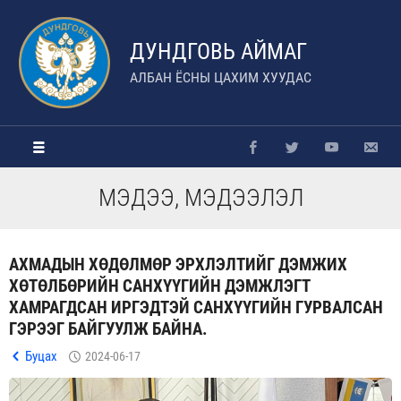
ДУНДГОВЬ АЙМАГ
АЛБАН ЁСНЫ ЦАХИМ ХУУДАС
МЭДЭЭ, МЭДЭЭЛЭЛ
АХМАДЫН ХӨДӨЛМӨР ЭРХЛЭЛТИЙГ ДЭМЖИХ
ХӨТӨЛБӨРИЙН САНХҮҮГИЙН ДЭМЖЛЭГТ
ХАМРАГДСАН ИРГЭДТЭЙ САНХҮҮГИЙН ГУРВАЛСАН
ГЭРЭЭГ БАЙГУУЛЖ БАЙНА.
Буцах
2024-06-17