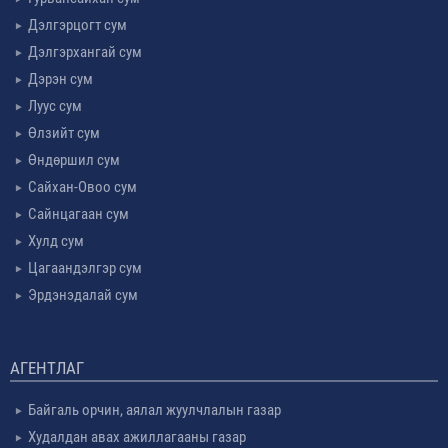
Дэлгэрцогт сум
Дэлгэрхангай сум
Дэрэн сум
Луус сум
Өлзийт сум
Өндөршил сум
Сайхан-Овоо сум
Сайнцагаан сум
Хулд сум
Цагаандэлгэр сум
Эрдэнэдалай сум
АГЕНТЛАГ
Байгаль орчин, аялал жуулчлалын газар
Худалдан авах ажиллагааны газар