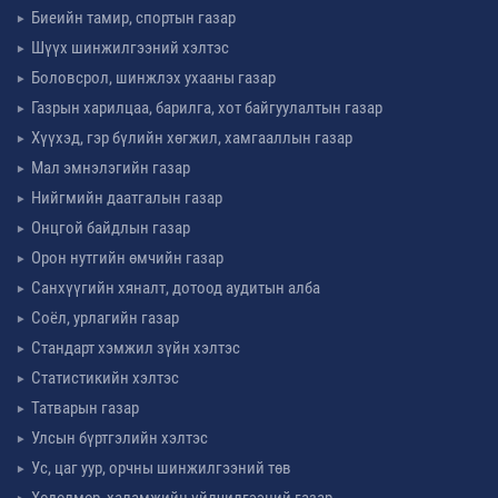
Биеийн тамир, спортын газар
Шүүх шинжилгээний хэлтэс
Боловсрол, шинжлэх ухааны газар
Газрын харилцаа, барилга, хот байгуулалтын газар
Хүүхэд, гэр бүлийн хөгжил, хамгааллын газар
Мал эмнэлэгийн газар
Нийгмийн даатгалын газар
Онцгой байдлын газар
Орон нутгийн өмчийн газар
Санхүүгийн хяналт, дотоод аудитын алба
Соёл, урлагийн газар
Стандарт хэмжил зүйн хэлтэс
Статистикийн хэлтэс
Татварын газар
Улсын бүртгэлийн хэлтэс
Ус, цаг уур, орчны шинжилгээний төв