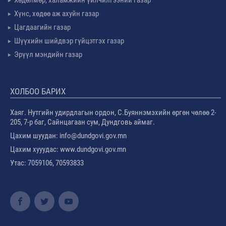
Хөдөлмөр, халамжийн үйлчилгээний газар
Хүнс, хөдөө аж ахуйн газар
Цагдаагийн газар
Шүүхийн шийдвэр гүйцэтгэх газар
Эрүүл мэндийн газар
ХОЛБОО БАРИХ
Хаяг. Нутгийн удирдлагын ордон, С.Буяннэмэхийн өргөн чөлөө 2-
205, 7-р баг, Сайнцагаан сум, Дундговь аймаг.
Цахим шуудан: info@dundgovi.gov.mn
Цахим хууудас: www.dundgovi.gov.mn
Утас: 7059106, 70593833