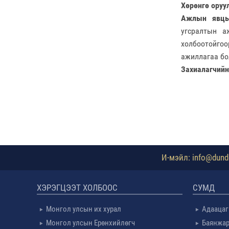
Хөрөнгө оруул
Ажлын явцы
угсралтын а
холбоотойго
ажиллагаа бо
Захиалагчийн 
И-мэйл: info@dundg
ХЭРЭГЦЭЭТ ХОЛБООС
СУМД
Монгол улсын их хурал
Адаацаг
Монгол улсын Ерөнхийлөгч
Баянжар