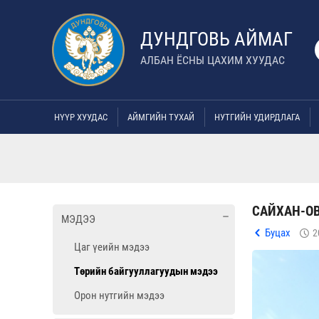
ДУНДГОВЬ АЙМАГ
АЛБАН ЁСНЫ ЦАХИМ ХУУДАС
НҮҮР ХУУДАС
АЙМГИЙН ТУХАЙ
НУТГИЙН УДИРДЛАГА
САЙХАН-ОВ
МЭДЭЭ
Буцах
2
Цаг үеийн мэдээ
Төрийн байгууллагуудын мэдээ
Орон нутгийн мэдээ