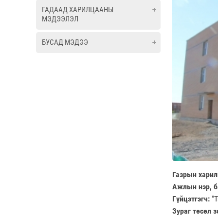
ГАДААД ХАРИЛЦААНЫ
МЭДЭЭЛЭЛ
БУСАД МЭДЭЭ
Газрын харилц
Ажлын нэр, 
Гүйцэтгэгч:
"Т
Зураг төсөл з