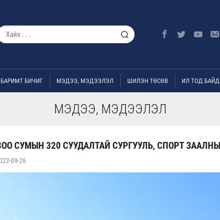
БАРИМТ БИЧИГ
МЭДЭЭ, МЭДЭЭЛЭЛ
ШИЛЭН ТӨСӨВ
ИЛ ТОД БАЙД
МЭДЭЭ, МЭДЭЭЛЭЛ
ОО СУМЫН 320 СУУДАЛТАЙ СУРГУУЛЬ, СПОРТ ЗААЛНЫ
022-09-26