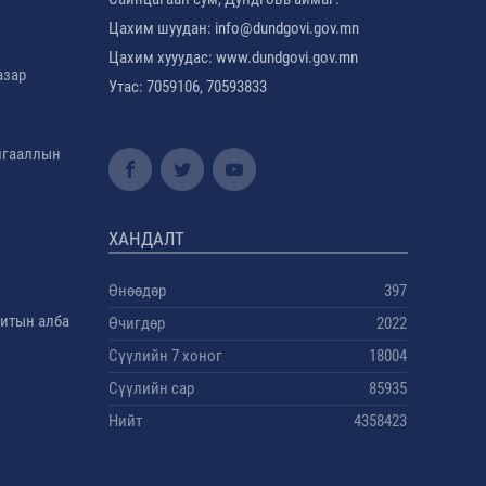
Цахим шуудан: info@dundgovi.gov.mn
Цахим хууудас: www.dundgovi.gov.mn
азар
Утас: 7059106, 70593833
амгааллын
ХАНДАЛТ
Өнөөдөр
397
дитын алба
Өчигдөр
2022
Сүүлийн 7 хоног
18004
Сүүлийн сар
85935
Нийт
4358423