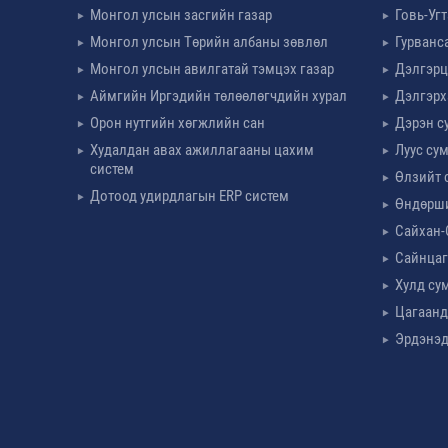
Монгол улсын засгийн газар
Говь-Уг
Монгол улсын Төрийн албаны зөвлөл
Гурванс
Монгол улсын авилгатай тэмцэх газар
Дэлгэрц
Аймгийн Иргэдийн төлөөлөгчдийн хурал
Дэлгэрх
Орон нутгийн хөгжлийн сан
Дэрэн с
Худалдан авах ажиллагааны цахим
Луус су
систем
Өлзийт 
Дотоод удирдлагын ERP систем
Өндөрш
Сайхан-
Сайнцаг
Хулд су
Цагаанд
Эрдэнэд