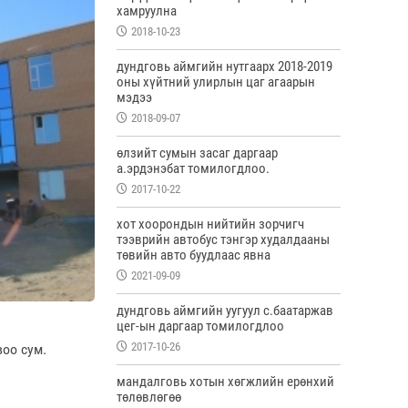
хамруулна
2018-10-23
дундговь аймгийн нутгаарх 2018-2019
оны хүйтний улирлын цаг агаарын
мэдээ
2018-09-07
өлзийт сумын засаг даргаар
а.эрдэнэбат томилогдлоо.
2017-10-22
хот хоорондын нийтийн зорчигч
тээврийн автобус тэнгэр худалдааны
төвийн авто буудлаас явна
2021-09-09
дундговь аймгийн уугуул с.баатаржав
цег-ын даргаар томилогдлоо
2017-10-26
воо сум.
мандалговь хотын хөгжлийн ерөнхий
төлөвлөгөө