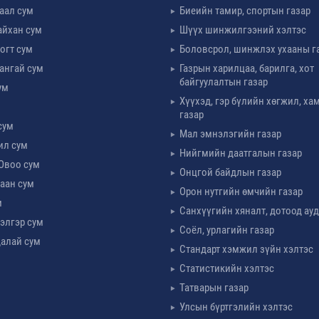
таал сум
Биеийн тамир, спортын газар
айхан сум
Шүүх шинжилгээний хэлтэс
огт сум
Боловсрол, шинжлэх ухааны г
ангай сум
Газрын харилцаа, барилга, хот
байгуулалтын газар
ум
Хүүхэд, гэр бүлийн хөгжил, х
м
газар
сум
Мал эмнэлэгийн газар
ил сум
Нийгмийн даатгалын газар
Овоо сум
Онцгой байдлын газар
аан сум
Орон нутгийн өмчийн газар
м
Санхүүгийн хяналт, дотоод ау
элгэр сум
Соёл, урлагийн газар
алай сум
Стандарт хэмжил зүйн хэлтэс
Статистикийн хэлтэс
Татварын газар
Улсын бүртгэлийн хэлтэс