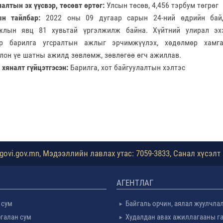
алтын эх үүсвэр, төсөвт өртөг:
Улсын төсөв, 4,456 тэрбум төгрөг
н тайлбар:
2022 оны 09 дугаар сарын 24-ний өдрийн бай
жлын явц 81 хувьтай үргэлжилж байна. Хүйтний улирал эх
ор барилга угсралтын ажлыг эрчимжүүлэх, хөдөлмөр хамга
лон үе шатны ажилд зөвлөмж, зөвлөгөө өгч ажиллав.
хяналт гүйцэтгэсэн:
Барилга, хот байгуулалтын хэлтэс
ovi.gov.mn, Мэдээллийн лавлах утас: 7059-3833, Санал хүсэлт 
АГЕНТЛАГ
 сум
Байгаль орчин, аялал жуулчла
галан сум
Худалдан авах ажиллагааны г