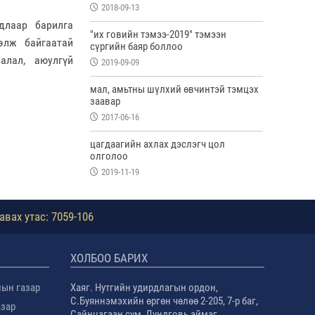
2018-09-13
длаар барилга
"их говийн тэмээ-2019" тэмээн
элж байгаатай
сүргийн баяр боллоо
алал, аюулгүй
2019-09-09
мал, амьтны шүлхий өвчинтэй тэмцэх
заавар
2017-06-16
цагдаагийн ахлах дэслэгч цол
олголоо
2019-11-19
авах утас: 7059-106
ХОЛБОО БАРИХ
лын газар
Хаяг. Нутгийн удирдлагын ордон,
С.Буяннэмэхийн өргөн чөлөө 2-205, 7-р баг,
азар
Сайнцагаан сум, Дундговь аймаг.