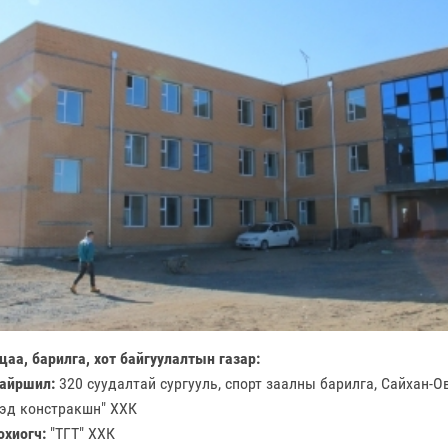
аа, барилга, хот байгуулалтын газар:
байршил:
320 суудалтай сургууль, спорт заалны барилга, Сайхан-О
эд констракшн" ХХК
охиогч:
"ТГТ" ХХК