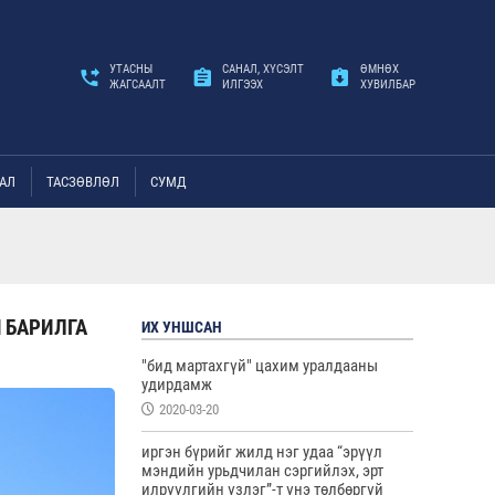
УТАСНЫ
САНАЛ, ХҮСЭЛТ
ӨМНӨХ
ЖАГСААЛТ
ИЛГЭЭХ
ХУВИЛБАР
АЛ
ТАСЗӨВЛӨЛ
СУМД
 БАРИЛГА
ИХ УНШСАН
"бид мартахгүй" цахим уралдааны
удирдамж
2020-03-20
иргэн бүрийг жилд нэг удаа “эрүүл
мэндийн урьдчилан сэргийлэх, эрт
илрүүлгийн үзлэг”-т үнэ төлбөргүй