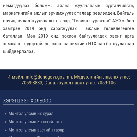
нэмэгдүүлэх боломж, аялал жуулчлалын сурталчилгаа,
маркетингийн ажлыг эрчимжүүлэх талаар зөвлөлдөн, Байгаль
орчин, аялал жуулчлалын газар, "Говийн шуранхай" АЖХолбоо
хамтран 2019 онд хэрэгжүүлэх ажлын төлөвлөгөөгөө
баталлаа. Мөн 2019 онд зохион байгуулагдах эвент арга
хэмжээг тодорхойлон, саналаа аймгийн ИТХ-аар батлуулахаар
шийдвэрлэлээ.
И-мэйл: info@dundgovi.gov.mn, Мэдээллийн лавлах утас:
7059-3833, Санал хүсэлт авах утас: 7059-106
ХЭРЭГЦЭЭТ ХОЛБООС
Монгол улсын их хурал
Монгол улсын Ерөнхийлөгч
Монгол улсын засгийн газар