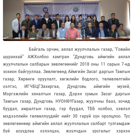
Байгаль орчин, аялал жуулчлалын газар, "Говийн
шуранхай" АЖХолбоо хамтран "Дундговь аймгийн аялал
жуулчлалын салбарын зөвлөгөөнийг 2018 оны 11 сарын 7-нд
зохион байгууллаа. Зөвлөгөөнд Аймгийн Засаг даргын Тамгын
газар, Хөрөнгө оруулалт, хөгжлийн бодлого, төлөвлөлтийн
хэлтэс, ИГЧБЦГЗахиргаа, Дундговь аймгийн музей,
Мэргэжлийн хяналтын газар, Дэрэн сумын Засаг даргын
Тамгын газар, Дундговь НҮОНӨҮГазар, жуулчны бааз, зочид
буудал, амралтын газар, гэр буудал, ТББ холбоо, хэвлэл
мэдээллийн төлөөллүүдийг нийт 30 гаруй хүн оролцлоо. Тус
зөвлөгөөнөөр аймгийн аялал жуулчлалын салбарт тулгамдаж
буй асуудлаа хэлэлцэн, жуулчдын урсгалыг хэрхэн