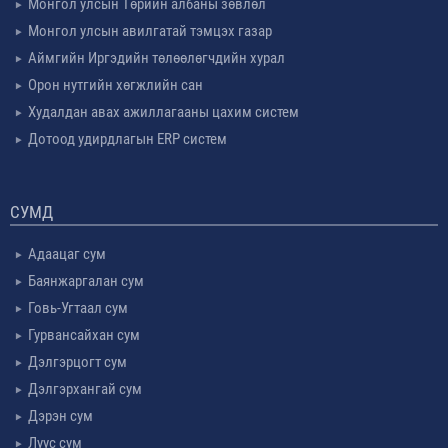
Монгол улсын Төрийн албаны зөвлөл
Монгол улсын авилгатай тэмцэх газар
Аймгийн Иргэдийн төлөөлөгчдийн хурал
Орон нутгийн хөгжлийн сан
Худалдан авах ажиллагааны цахим систем
Дотоод удирдлагын ERP систем
СУМД
Адаацаг сум
Баянжаргалан сум
Говь-Угтаал сум
Гурвансайхан сум
Дэлгэрцогт сум
Дэлгэрхангай сум
Дэрэн сум
Луус сум