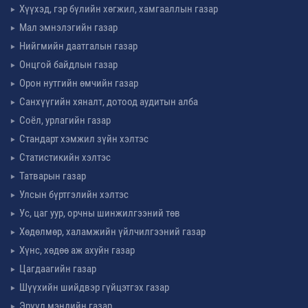
Хүүхэд, гэр бүлийн хөгжил, хамгааллын газар
Мал эмнэлэгийн газар
Нийгмийн даатгалын газар
Онцгой байдлын газар
Орон нутгийн өмчийн газар
Санхүүгийн хяналт, дотоод аудитын алба
Соёл, урлагийн газар
Стандарт хэмжил зүйн хэлтэс
Статистикийн хэлтэс
Татварын газар
Улсын бүртгэлийн хэлтэс
Ус, цаг уур, орчны шинжилгээний төв
Хөдөлмөр, халамжийн үйлчилгээний газар
Хүнс, хөдөө аж ахуйн газар
Цагдаагийн газар
Шүүхийн шийдвэр гүйцэтгэх газар
Эрүүл мэндийн газар