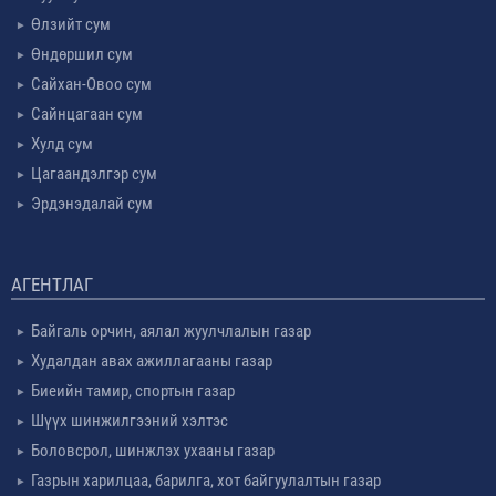
Өлзийт сум
Өндөршил сум
Сайхан-Овоо сум
Сайнцагаан сум
Хулд сум
Цагаандэлгэр сум
Эрдэнэдалай сум
АГЕНТЛАГ
Байгаль орчин, аялал жуулчлалын газар
Худалдан авах ажиллагааны газар
Биеийн тамир, спортын газар
Шүүх шинжилгээний хэлтэс
Боловсрол, шинжлэх ухааны газар
Газрын харилцаа, барилга, хот байгуулалтын газар