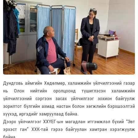
Дундговь аймгийн Хөдөлмөр, халамжийн үйлчилгээний газар
нь Олон нийтийн оролцоонд түшиглэсэн халамжийн
үйлчилгээний сэргээн засах үйлчилгээг зохион байгуулж
зорилтот бүлгийн ахмад настан болон хөгжлийн бэрхшээлтэй
хүүхэд, иргэдийг хамруулаад байна.
Дээрх үйлчилгээг ХХҮЕГ-ын магадлан итгэмжлэл бүхий “Эвт
эрхэст ган” ХХК-тай гэрээ байгуулан хамтран хэрэгжүүлж
байна.