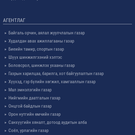
АГЕНТЛАГ
Байгаль орчин, аялал жуулчлалын газар
Худалдан авах ажиллагааны газар
Биеийн тамир, спортын газар
Шүүх шинжилгээний хэлтэс
Боловсрол, шинжлэх ухааны газар
Газрын харилцаа, барилга, хот байгуулалтын газар
Хүүхэд, гэр бүлийн хөгжил, хамгааллын газар
Мал эмнэлэгийн газар
Нийгмийн даатгалын газар
Онцгой байдлын газар
Орон нутгийн өмчийн газар
Санхүүгийн хяналт, дотоод аудитын алба
Соёл, урлагийн газар