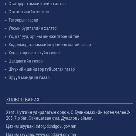
Стандарт хэмжил зүйн хэлтэс
Статистикийн хэлтэс
Татварын газар
Улсын бүртгэлийн хэлтэс
Ус, цаг уур, орчны шинжилгээний төв
Хөдөлмөр, халамжийн үйлчилгээний газар
Хүнс, хөдөө аж ахуйн газар
Цагдаагийн газар
Шүүхийн шийдвэр гүйцэтгэх газар
Эрүүл мэндийн газар
ХОЛБОО БАРИХ
Хаяг. Нутгийн удирдлагын ордон, С.Буяннэмэхийн өргөн чөлөө 2-
205, 7-р баг, Сайнцагаан сум, Дундговь аймаг.
Цахим шуудан: info@dundgovi.gov.mn
Цахим хууудас: www.dundgovi.gov.mn