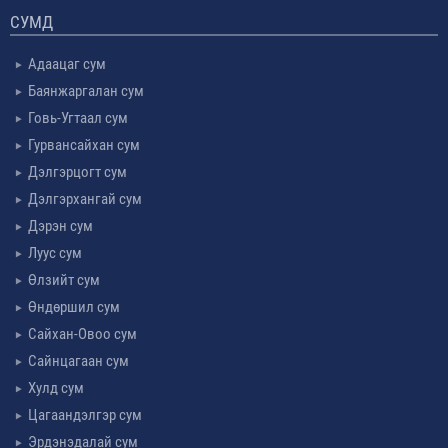
СУМД
Адаацаг сум
Баянжаргалан сум
Говь-Угтаал сум
Гурвансайхан сум
Дэлгэрцогт сум
Дэлгэрхангай сум
Дэрэн сум
Луус сум
Өлзийт сум
Өндөршил сум
Сайхан-Овоо сум
Сайнцагаан сум
Хулд сум
Цагаандэлгэр сум
Эрдэнэдалай сум