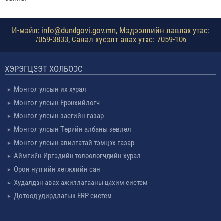
И-мэйл: info@dundgovi.gov.mn, Мэдээллийн лавлах утас:
7059-3833, Санал хүсэлт авах утас: 7059-106
ХЭРЭГЦЭЭТ ХОЛБООС
Монгол улсын их хурал
Монгол улсын Ерөнхийлөгч
Монгол улсын засгийн газар
Монгол улсын Төрийн албаны зөвлөл
Монгол улсын авилгатай тэмцэх газар
Аймгийн Иргэдийн төлөөлөгчдийн хурал
Орон нутгийн хөгжлийн сан
Худалдан авах ажиллагааны цахим систем
Дотоод удирдлагын ERP систем