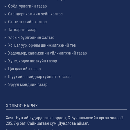
Соёл, урлагийн газар
Стандарт хэмжил зүйн хэлтэс
Статистикийн хэлтэс
Татварын газар
Улсын бүртгэлийн хэлтэс
Ус, цаг уур, орчны шинжилгээний төв
Хөдөлмөр, халамжийн үйлчилгээний газар
Хүнс, хөдөө аж ахуйн газар
Цагдаагийн газар
Шүүхийн шийдвэр гүйцэтгэх газар
Эрүүл мэндийн газар
ХОЛБОО БАРИХ
Хаяг. Нутгийн удирдлагын ордон, С.Буяннэмэхийн өргөн чөлөө 2-
205, 7-р баг, Сайнцагаан сум, Дундговь аймаг.