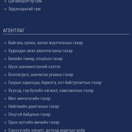
Цагаандэлгэр сум
Эрдэнэдалай сум
АГЕНТЛАГ
Байгаль орчин, аялал жуулчлалын газар
Худалдан авах ажиллагааны газар
Биеийн тамир, спортын газар
Шүүх шинжилгээний хэлтэс
Боловсрол, шинжлэх ухааны газар
Газрын харилцаа, барилга, хот байгуулалтын газар
Хүүхэд, гэр бүлийн хөгжил, хамгааллын газар
Мал эмнэлэгийн газар
Нийгмийн даатгалын газар
Онцгой байдлын газар
Орон нутгийн өмчийн газар
Санхүүгийн хяналт, дотоод аудитын алба