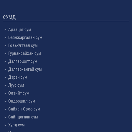
СУМД
Адаацаг сум
Баянжаргалан сум
Говь-Угтаал сум
Гурвансайхан сум
Дэлгэрцогт сум
Дэлгэрхангай сум
Дэрэн сум
Луус сум
Өлзийт сум
Өндөршил сум
Сайхан-Овоо сум
Сайнцагаан сум
Хулд сум