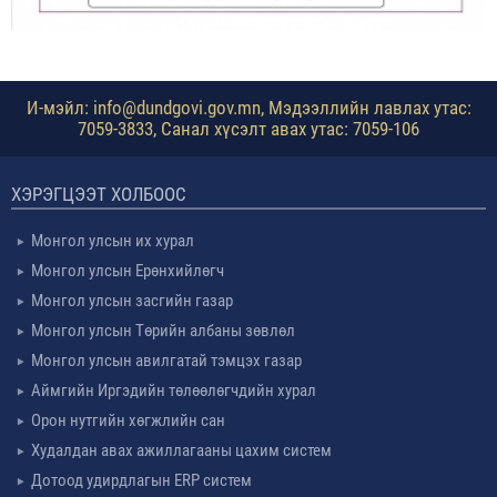
И-мэйл: info@dundgovi.gov.mn, Мэдээллийн лавлах утас:
7059-3833, Санал хүсэлт авах утас: 7059-106
ХЭРЭГЦЭЭТ ХОЛБООС
Монгол улсын их хурал
Монгол улсын Ерөнхийлөгч
Монгол улсын засгийн газар
Монгол улсын Төрийн албаны зөвлөл
Монгол улсын авилгатай тэмцэх газар
Аймгийн Иргэдийн төлөөлөгчдийн хурал
Орон нутгийн хөгжлийн сан
Худалдан авах ажиллагааны цахим систем
Дотоод удирдлагын ERP систем