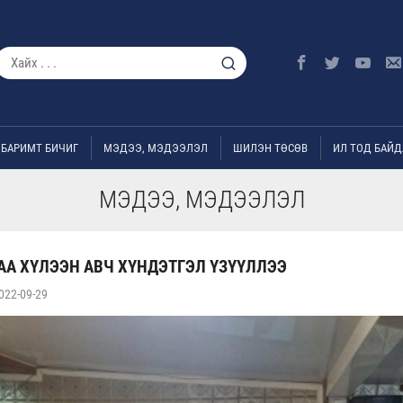
БАРИМТ БИЧИГ
МЭДЭЭ, МЭДЭЭЛЭЛ
ШИЛЭН ТӨСӨВ
ИЛ ТОД БАЙД
МЭДЭЭ, МЭДЭЭЛЭЛ
А ХҮЛЭЭН АВЧ ХҮНДЭТГЭЛ ҮЗҮҮЛЛЭЭ
022-09-29