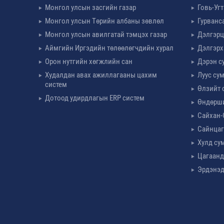
Монгол улсын засгийн газар
Говь-Уг
Монгол улсын Төрийн албаны зөвлөл
Гурванс
Монгол улсын авилгатай тэмцэх газар
Дэлгэрц
Аймгийн Иргэдийн төлөөлөгчдийн хурал
Дэлгэрх
Орон нутгийн хөгжлийн сан
Дэрэн с
Худалдан авах ажиллагааны цахим
Луус су
систем
Өлзийт 
Дотоод удирдлагын ERP систем
Өндөрш
Сайхан-
Сайнцаг
Хулд су
Цагаанд
Эрдэнэд