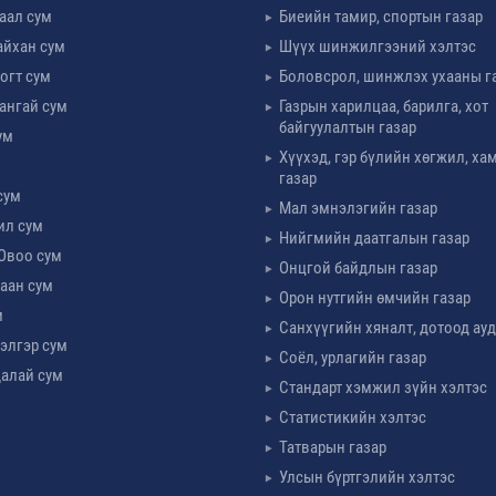
таал сум
Биеийн тамир, спортын газар
айхан сум
Шүүх шинжилгээний хэлтэс
огт сум
Боловсрол, шинжлэх ухааны г
ангай сум
Газрын харилцаа, барилга, хот
байгуулалтын газар
ум
Хүүхэд, гэр бүлийн хөгжил, х
м
газар
сум
Мал эмнэлэгийн газар
ил сум
Нийгмийн даатгалын газар
Овоо сум
Онцгой байдлын газар
аан сум
Орон нутгийн өмчийн газар
м
Санхүүгийн хяналт, дотоод ау
элгэр сум
Соёл, урлагийн газар
алай сум
Стандарт хэмжил зүйн хэлтэс
Статистикийн хэлтэс
Татварын газар
Улсын бүртгэлийн хэлтэс