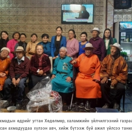
хмадын өдрийг угтан Хөдөлмөр, халамжийн үйлчилгээний газра
сан ахмадуудаа хүлээн авч, хийж бүтээж буй ажил үйлсээ танил