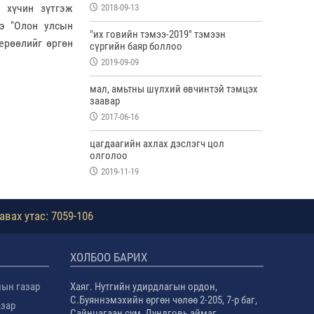
 хүчин зүтгэж
2018-09-13
э "Олон улсын
"их говийн тэмээ-2019" тэмээн
ерөөлийг өргөн
сүргийн баяр боллоо
2019-09-09
мал, амьтны шүлхий өвчинтэй тэмцэх
заавар
2017-06-16
цагдаагийн ахлах дэслэгч цол
олголоо
2019-11-19
авах утас: 7059-106
ХОЛБОО БАРИХ
лын газар
Хаяг. Нутгийн удирдлагын ордон,
С.Буяннэмэхийн өргөн чөлөө 2-205, 7-р баг,
азар
Сайнцагаан сум, Дундговь аймаг.