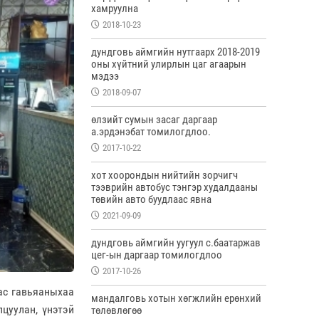
хамруулна
2018-10-23
дундговь аймгийн нутгаарх 2018-2019
оны хүйтний улирлын цаг агаарын
мэдээ
2018-09-07
өлзийт сумын засаг даргаар
а.эрдэнэбат томилогдлоо.
2017-10-22
хот хоорондын нийтийн зорчигч
тээврийн автобус тэнгэр худалдааны
төвийн авто буудлаас явна
2021-09-09
дундговь аймгийн уугуул с.баатаржав
цег-ын даргаар томилогдлоо
2017-10-26
ас гавьяаныхаа
мандалговь хотын хөгжлийн ерөнхий
цуулан, үнэтэй
төлөвлөгөө