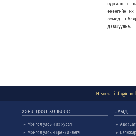
сургаалыг н
өнөөгийн их 
ахмадын баяр
дэвшүүлье.
И-мэйл: info@dundg
ХЭРЭГЦЭЭТ ХОЛБООС
СУМД
Монгол улсын их хурал
Адаацаг
Монгол улсын Ерөнхийлөгч
Баянжар