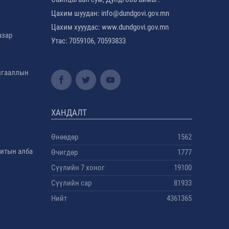
Цахим шуудан: info@dundgovi.gov.mn
Цахим хууудас: www.dundgovi.gov.mn
азар
Утас: 7059106, 70593833
амгааллын
ХАНДАЛТ
Өнөөдөр
1562
дитын алба
Өчигдөр
1777
Сүүлийн 7 хоног
19100
Сүүлийн сар
81933
Нийт
4361365