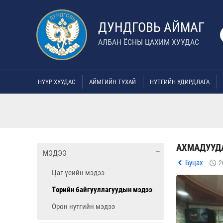
ДУНДГОВЬ АЙМАГ
АЛБАН ЁСНЫ ЦАХИМ ХУУДАС
НҮҮР ХУУДАС
АЙМГИЙН ТУХАЙ
НУТГИЙН УДИРДЛАГА
АХМАДУУДА
МЭДЭЭ
Буцах
2
Цаг үеийн мэдээ
Төрийн байгууллагуудын мэдээ
Орон нутгийн мэдээ