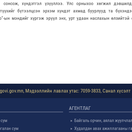
ь сонсож, хүндэтгэл үзүүллээ.
Улс орныхоо хөгжил дэвшилд
түүхийг бүтээлцсэн
эрхэм хүндэт ахмад буурлууд та бүхэндэ
"-ын мэндийг хүргэж эрүүл энх, урт удаан наслахын өлзийтэй 
ovi.gov.mn, Мэдээллийн лавлах утас: 7059-3833, Санал хүсэлт 
АГЕНТЛАГ
 сум
Байгаль орчин, аялал жуулчла
галан сум
Худалдан авах ажиллагааны г