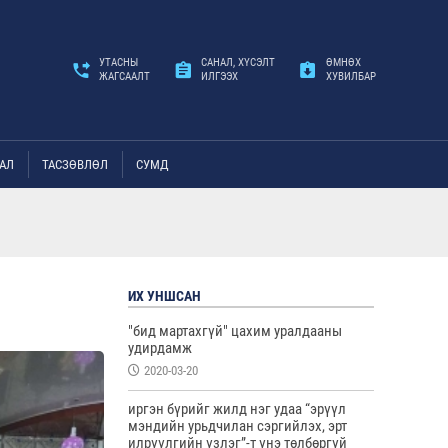
УТАСНЫ
САНАЛ, ХҮСЭЛТ
ӨМНӨХ
ЖАГСААЛТ
ИЛГЭЭХ
ХУВИЛБАР
АЛ
ТАСЗӨВЛӨЛ
СУМД
ИХ УНШСАН
"бид мартахгүй" цахим уралдааны
удирдамж
2020-03-20
иргэн бүрийг жилд нэг удаа “эрүүл
мэндийн урьдчилан сэргийлэх, эрт
илрүүлгийн үзлэг”-т үнэ төлбөргүй