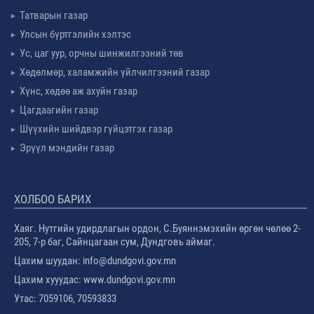
Татварын газар
Улсын бүртгэлийн хэлтэс
Ус, цаг уур, орчны шинжилгээний төв
Хөдөлмөр, халамжийн үйлчилгээний газар
Хүнс, хөдөө аж ахуйн газар
Цагдаагийн газар
Шүүхийн шийдвэр гүйцэтгэх газар
Эрүүл мэндийн газар
ХОЛБОО БАРИХ
Хаяг. Нутгийн удирдлагын ордон, С.Буяннэмэхийн өргөн чөлөө 2-
205, 7-р баг, Сайнцагаан сум, Дундговь аймаг.
Цахим шуудан: info@dundgovi.gov.mn
Цахим хууудас: www.dundgovi.gov.mn
Утас: 7059106, 70593833