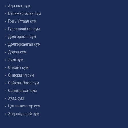
Адаацаг сум
Баянжаргалан сум
Говь-Угтаал сум
Гурвансайхан сум
Дэлгэрцогт сум
Дэлгэрхангай сум
Дэрэн сум
Луус сум
Өлзийт сум
Өндөршил сум
Сайхан-Овоо сум
Сайнцагаан сум
Хулд сум
Цагаандэлгэр сум
Эрдэнэдалай сум