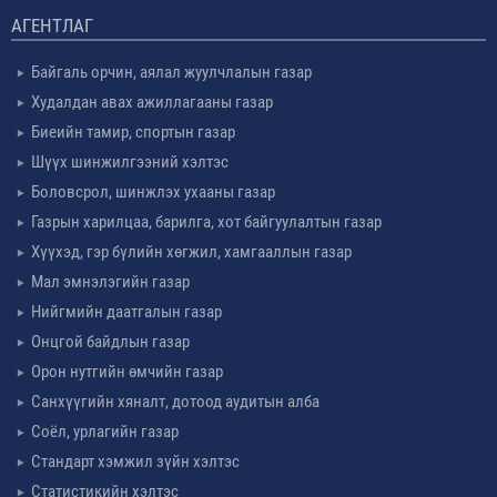
АГЕНТЛАГ
Байгаль орчин, аялал жуулчлалын газар
Худалдан авах ажиллагааны газар
Биеийн тамир, спортын газар
Шүүх шинжилгээний хэлтэс
Боловсрол, шинжлэх ухааны газар
Газрын харилцаа, барилга, хот байгуулалтын газар
Хүүхэд, гэр бүлийн хөгжил, хамгааллын газар
Мал эмнэлэгийн газар
Нийгмийн даатгалын газар
Онцгой байдлын газар
Орон нутгийн өмчийн газар
Санхүүгийн хяналт, дотоод аудитын алба
Соёл, урлагийн газар
Стандарт хэмжил зүйн хэлтэс
Статистикийн хэлтэс