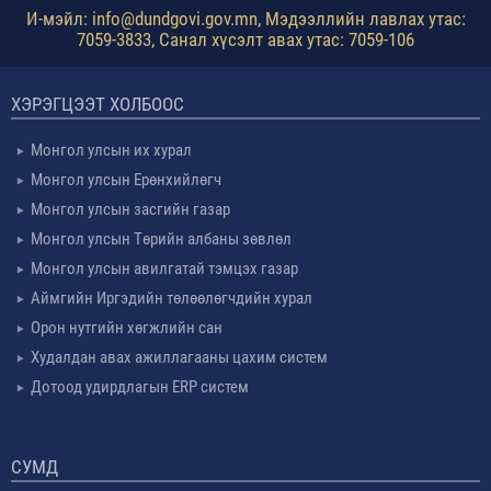
И-мэйл: info@dundgovi.gov.mn, Мэдээллийн лавлах утас:
7059-3833, Санал хүсэлт авах утас: 7059-106
ХЭРЭГЦЭЭТ ХОЛБООС
Монгол улсын их хурал
Монгол улсын Ерөнхийлөгч
Монгол улсын засгийн газар
Монгол улсын Төрийн албаны зөвлөл
Монгол улсын авилгатай тэмцэх газар
Аймгийн Иргэдийн төлөөлөгчдийн хурал
Орон нутгийн хөгжлийн сан
Худалдан авах ажиллагааны цахим систем
Дотоод удирдлагын ERP систем
СУМД