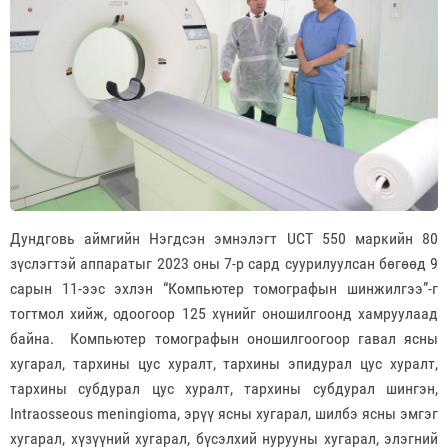
Дундговь аймгийн Нэгдсэн эмнэлэгт UCТ 550 маркийн 80
зүслэгтэй аппаратыг 2023 оны 7-р сард суурилуулсан бөгөөд 9
сарын 11-ээс эхлэн “Компьютер томографын шинжилгээ”-г
тогтмол хийж, одоогоор 125 хүнийг оношилгоонд хамруулаад
байна. Компьютер томографын оношилгоогоор гавал ясны
хугарал, тархины цус хуралт, тархины эпидурал цус хуралт,
тархины субдурал цус хуралт, тархины субдурал шингэн,
Intraosseous meningioma, эрүү ясны хугарал, шилбэ ясны эмгэг
хугарал, хүзүүний хугарал, бүсэлхий нурууны хугарал, элэгний