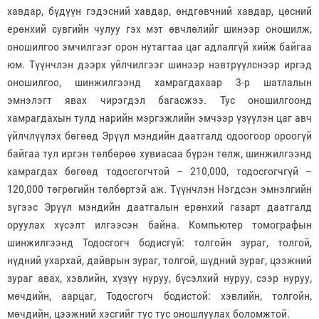
хавдар, бүдүүн гэдэсний хавдар, өндгөвчний хавдар, цөсний
ерөнхий сувгийн чулуу гэх мэт өвчлөлийг шинээр оношилж,
оношилгоо эмчилгээг орон нутагтаа цаг адлалгүй хийж байгаа
юм. Түүнчлэн дээрх үйлчилгээг шинээр нэвтрүүлснээр иргэд
оношилгоо, шинжилгээнд хамрагдахаар 3-р шатлалын
эмнэлэгт явах чирэгдэл багасжээ. Тус оношилгоонд
хамрагдахын тулд нарийн мэргэжлийн эмчээр үзүүлэн цаг авч
үйлчлүүлэх бөгөөд Эрүүл мэндийн даатгалд одоогоор ороогүй
байгаа тул иргэн төлбөрөө хувиасаа бүрэн төлж, шинжилгээнд
хамрагдах бөгөөд тодосгогчтой – 210,000, тодосгогчгүй –
120,000 төгрөгийн төлбөртэй аж. Түүнчлэн Нэгдсэн эмнэлгийн
зүгээс Эрүүл мэндийн даатгалын ерөнхий газарт даатгалд
оруулах хүсэлт илгээсэн байна. Компьютер томографын
шинжилгээнд Тодосгогч бодисгүй: толгойн зураг, толгой,
нүдний ухархай, дайврын зураг, толгой, шүдний зураг, цээжний
зураг авах, хэвлийн, хүзүү нуруу, бүсэлхий нуруу, сээр нуруу,
мөчдийн, аарцаг, Тодосгогч бодистой: хэвлийн, толгойн,
мөчдийн, цээжний хэсгийг тус тус оношлуулах боломжтой.