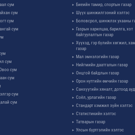
таал сум
Биеийн тамир, спортын газар
айхан сум
Шүүх шинжилгээний хэлтэс
огт сум
Боловсрол, шинжлэх ухааны г
ангай сум
Газрын харилцаа, барилга, хот
байгуулалтын газар
ум
Хүүхэд, гэр бүлийн хөгжил, х
м
газар
сум
Мал эмнэлэгийн газар
ил сум
Нийгмийн даатгалын газар
Овоо сум
Онцгой байдлын газар
аан сум
Орон нутгийн өмчийн газар
м
Санхүүгийн хяналт, дотоод ау
элгэр сум
Соёл, урлагийн газар
алай сум
Стандарт хэмжил зүйн хэлтэс
Статистикийн хэлтэс
Татварын газар
Улсын бүртгэлийн хэлтэс