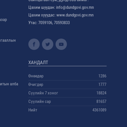
Цахим шуудан: info@dundgovi.gov.mn
Цахим хууудас: www.dundgovi.gov.mn
азар
Утас: 7059106, 70593833
амгааллын
ХАНДАЛТ
Өнөөдөр
1286
дитын алба
Өчигдөр
1777
Сүүлийн 7 хоног
18824
Сүүлийн сар
81657
Нийт
4361089