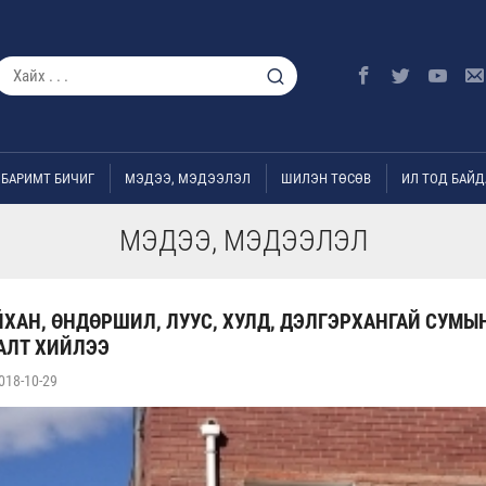
БАРИМТ БИЧИГ
МЭДЭЭ, МЭДЭЭЛЭЛ
ШИЛЭН ТӨСӨВ
ИЛ ТОД БАЙД
МЭДЭЭ, МЭДЭЭЛЭЛ
ХАН, ӨНДӨРШИЛ, ЛУУС, ХУЛД, ДЭЛГЭРХАНГАЙ СУМЫ
АЛТ ХИЙЛЭЭ
018-10-29