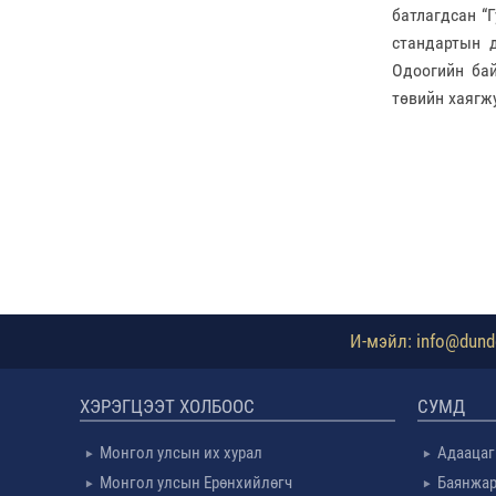
батлагдсан “
стандартын 
Одоогийн бай
төвийн хаягж
И-мэйл: info@dundg
ХЭРЭГЦЭЭТ ХОЛБООС
СУМД
Монгол улсын их хурал
Адаацаг
Монгол улсын Ерөнхийлөгч
Баянжар