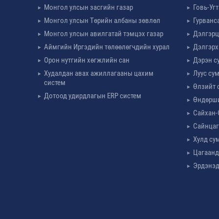
Монгол улсын засгийн газар
Говь-Уг
Монгол улсын Төрийн албаны зөвлөл
Гурванс
Монгол улсын авилгатай тэмцэх газар
Дэлгэрц
Аймгийн Иргэдийн төлөөлөгчдийн хурал
Дэлгэрх
Орон нутгийн хөгжлийн сан
Дэрэн с
Худалдан авах ажиллагааны цахим
Луус су
систем
Өлзийт 
Дотоод удирдлагын ERP систем
Өндөрш
Сайхан-
Сайнцаг
Хулд су
Цагаанд
Эрдэнэд