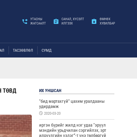
УТАСНЫ
САНАЛ, ХҮСЭЛТ
ӨМНӨХ
ЖАГСААЛТ
ИЛГЭЭХ
ХУВИЛБАР
АЛ
ТАСЗӨВЛӨЛ
СУМД
Н ТӨВД
ИХ УНШСАН
"бид мартахгүй" цахим уралдааны
удирдамж
2020-03-20
иргэн бүрийг жилд нэг удаа “эрүүл
мэндийн урьдчилан сэргийлэх, эрт
илрүүлгийн үзлэг”-т үнэ төлбөргүй