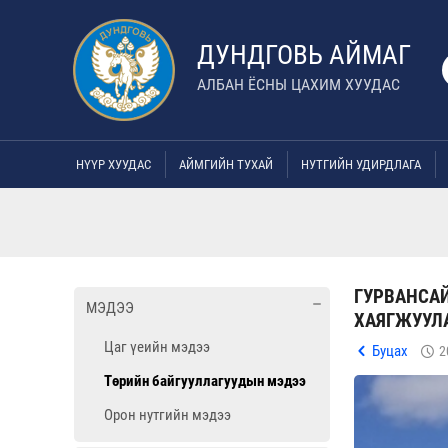
ДУНДГОВЬ АЙМАГ
АЛБАН ЁСНЫ ЦАХИМ ХУУДАС
НҮҮР ХУУДАС
АЙМГИЙН ТУХАЙ
НУТГИЙН УДИРДЛАГА
ГУРВАНСАЙ
МЭДЭЭ
ХАЯГЖУУЛ
Цаг үеийн мэдээ
Буцах
2
Төрийн байгууллагуудын мэдээ
Орон нутгийн мэдээ