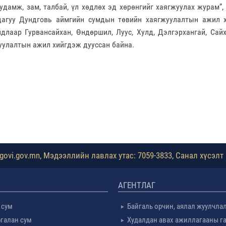
Гудамж, зам, талбай, үл хөдлөх эд хөрөнгийг хаягжуулах журам”
дагуу Дундговь аймгийн сумдын төвийн хаягжуулалтын ажил 
длаар Гурвансайхан, Өндөршил, Луус, Хулд, Дэлгэрхангай, Сай
уулалтын ажил хийгдэж дууссан байна.
ovi.gov.mn, Мэдээллийн лавлах утас: 7059-3833, Санал хүсэлт 
АГЕНТЛАГ
 сум
Байгаль орчин, аялал жуулчла
галан сум
Худалдан авах ажиллагааны г