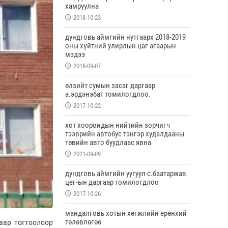
хамруулна
2018-10-23
дундговь аймгийн нутгаарх 2018-2019
оны хүйтний улирлын цаг агаарын
мэдээ
2018-09-07
өлзийт сумын засаг даргаар
а.эрдэнэбат томилогдлоо.
2017-10-22
хот хоорондын нийтийн зорчигч
тээврийн автобус тэнгэр худалдааны
төвийн авто буудлаас явна
2021-09-09
дундговь аймгийн уугуул с.баатаржав
цег-ын даргаар томилогдлоо
2017-10-26
мандалговь хотын хөгжлийн ерөнхий
төлөвлөгөө
аар тогтоолоор