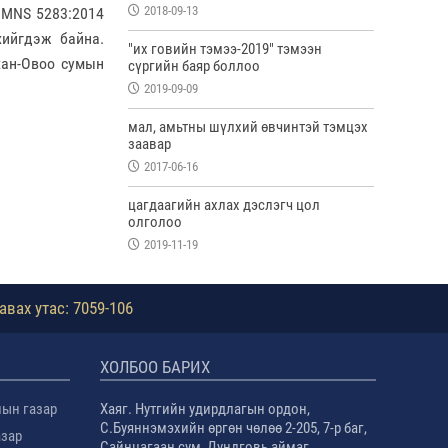
2018-09-13
, MNS 5283:2014
хийгдэж байна.
"их говийн тэмээ-2019" тэмээн
хан-Овоо сумын
сүргийн баяр боллоо
2019-09-09
мал, амьтны шүлхий өвчинтэй тэмцэх
заавар
2017-06-16
цагдаагийн ахлах дэслэгч цол
олголоо
2019-11-19
авах утас: 7059-106
ХОЛБОО БАРИХ
лын газар
Хаяг. Нутгийн удирдлагын ордон,
С.Буяннэмэхийн өргөн чөлөө 2-205, 7-р баг,
азар
Сайнцагаан сум, Дундговь аймаг.