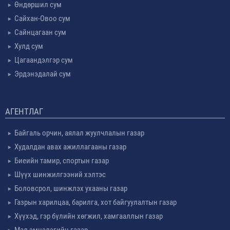
Өндөршил сум
Сайхан-Овоо сум
Сайнцагаан сум
Хулд сум
Цагаандэлгэр сум
Эрдэнэдалай сум
АГЕНТЛАГ
Байгаль орчин, аялал жуулчлалын газар
Худалдан авах ажиллагааны газар
Биеийн тамир, спортын газар
Шүүх шинжилгээний хэлтэс
Боловсрол, шинжлэх ухааны газар
Газрын харилцаа, барилга, хот байгуулалтын газар
Хүүхэд, гэр бүлийн хөгжил, хамгааллын газар
Мал эмнэлэгийн газар