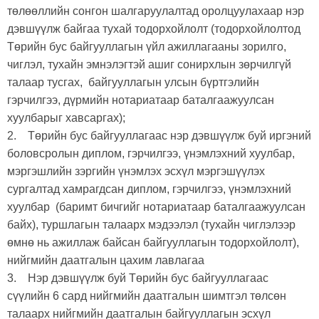
төлөөллийн сонгон шалгаруулалтад оролцуулахаар нэр
дэвшүүлж байгаа тухай тодорхойлолт (тодорхойлолтод
Төрийн бус байгууллагын үйл ажиллагааны зорилго,
чиглэл, тухайн эмнэлэгтэй ашиг сонирхлын зөрчилгүй
талаар тусгах, байгууллагын улсын бүртгэлийн
гэрчилгээ, дүрмийн нотариатаар баталгаажуулсан
хуулбарыг хавсаргах);
2. Төрийн бус байгууллагаас нэр дэвшүүлж буй иргэний
боловсролын диплом, гэрчилгээ, үнэмлэхний хуулбар,
мэргэшлийн зэргийн үнэмлэх эсхүл мэргэшүүлэх
сургалтад хамрагдсан диплом, гэрчилгээ, үнэмлэхний
хуулбар (баримт бичгийг нотариатаар баталгаажуулсан
байх), туршлагын талаарх мэдээлэл (тухайн чиглэлээр
өмнө нь ажиллаж байсан байгууллагын тодорхойлолт),
нийгмийн даатгалын цахим лавлагаа
3. Нэр дэвшүүлж буй Төрийн бус байгууллагаас
сүүлийн 6 сард нийгмийн даатгалын шимтгэл төлсөн
талаарх нийгмийн даатгалын байгууллагын эсхүл