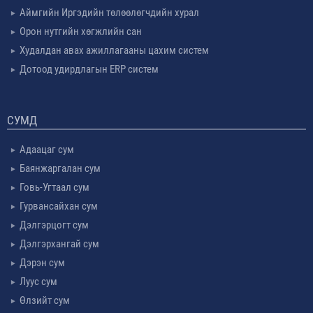
Аймгийн Иргэдийн төлөөлөгчдийн хурал
Орон нутгийн хөгжлийн сан
Худалдан авах ажиллагааны цахим систем
Дотоод удирдлагын ERP систем
СУМД
Адаацаг сум
Баянжаргалан сум
Говь-Угтаал сум
Гурвансайхан сум
Дэлгэрцогт сум
Дэлгэрхангай сум
Дэрэн сум
Луус сум
Өлзийт сум