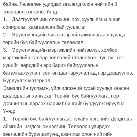
байна. Төлөөлөн удирдах зөвлөлд олон нийтийн 3
төлөөлөл сонгоно.
Үүнд:
1. Даатгуулагчийн олонхийн эрх, хууль ёсны ашиг
сонирхлыг хамгаалсан байгууллага;
2. Эрүүл мэндийн чиглэлээр үйл ажиллагаа явуулдаг
төрийн бус байгууллагын төлөөлөл
3. Эрүүл мэндийн мэргэжлийн нийгэмлэг, холбоо,
мэргэжлийн салбар зөвлөлийн төлөөлөл тус тус нэг
хүнийг өөрсдийн эрх барих байгууллагын
баталгаажуулан сонгон шалгаруулалтад нэр дэвшүүлнэ.
Бүрдүүлэх материал:
Эмнэлгийн тусламж, үйлчилгээний тухай хуульд заасан
шаардлагыг хангасан Төрийн бус байгууллага, нэр
дэвшигч нь дараах баримт бичгийг бүрдүүлж ирүүлнэ.
Үүнд:
1. Төрийн бус байгууллагаас тухайн иргэнийг Дундговь
аймгийн нэгдсэн эмнэлгийн Төлөөлөн удирдах
зөвлөлийн бүрэлдэхүүнд ажиллах олон нийтийн