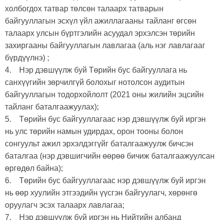
холбогдох татвар төлсөн талаарх татварын
байгууллагын эсхүл үйл ажиллагааны тайланг өгсөн
талаарх улсын бүртгэлийн асуудал эрхэлсэн төрийн
захиргааны байгууллагын лавлагаа (аль нэг лавлагааг
бүрдүүлнэ) ;
4. Нэр дэвшүүлж буй Төрийн бус байгууллага нь
санхүүгийн зөрчилгүй болохыг нотолсон аудитын
байгууллагын тодорхойлолт (2021 оны жилийн эцсийн
тайланг баталгаажуулах);
5. Төрийн бус байгууллагаас нэр дэвшүүлж буй иргэн
нь улс төрийн намын удирдах, орон тооны болон
сонгуульт ажил эрхэлдэггүйг баталгаажуулж бичсэн
баталгаа (нэр дэвшигчийн өөрөө бичиж баталгаажуулсан
өргөдөл байна);
6. Төрийн бус байгууллагаас нэр дэвшүүлж буй иргэн
нь өөр хуулийн этгээдийн үүсгэн байгуулагч, хөрөнгө
оруулагч эсэх талаарх лавлагаа;
7. Нэр дэвшүүлж буй иргэн нь Нийтийн албанд