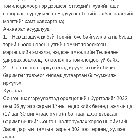
томилогдохоор нэр дэвшсэн этгээдийн хувийн ашиг
сонирхлын урьдчилсан мэдүүлэг (Төрийн албан хаагчийн
маягтийг хамт хавсаргана);
Анхаарах асуудлууд:
1. Нэр дэвшүүлж буй Төрийн бус байгууллага нь бусад
төрийн болон орон нутгийн өмчит төрөлжсөн
мэргэшлийн эмнэлэг, нэгдсэн эмнэлгийн Төлөөлөн
удирдах зөвлөлд төлөөлөл нь томилогдоогүй байх;
2. Сонгон шалгаруулалтад ирүүлсэн нийт бичиг
баримтыг товъёог үйлдэж дугаарлан битүүмжилж
ирүүлэх,
Хугацаа:
Сонгон шалгаруулалтад оролцогчийн бүртгэлийг 2022
оны 06 дүгээр сарын 17-ны өдөр хийх бөгөөд ажлын цаг
(17 цаг 30 минутаас өмнө)-т багтаан дээр дурдсан
баримт бичгийг Сонгон шалгаруулах хороо нь аймгийн
Засаг даргын тамгын газрын 302 тоот өрөөнд хүлээн
авна.