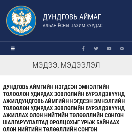
ДУНДГОВЬ АЙМАГ
АЛБАН ЁСНЫ ЦАХИМ ХУУДАС
МЭДЭЭ, МЭДЭЭЛЭЛ
ДУНДГОВЬ АЙМГИЙН НЭГДСЭН ЭМНЭЛГИЙН
ТӨЛӨӨЛӨН УДИРДАХ ЗӨВЛӨЛИЙН БҮРЭЛДЭХҮҮНД
АЖИЛДУНДГОВЬ АЙМГИЙН НЭГДСЭН ЭМНЭЛГИЙН
ТӨЛӨӨЛӨН УДИРДАХ ЗӨВЛӨЛИЙН БҮРЭЛДЭХҮҮНД
АЖИЛЛАХ ОЛОН НИЙТИЙН ТӨЛӨӨЛЛИЙН СОНГОН
ШАЛГАРУУЛАЛТАД ОРОЛЦОХЫГ УРЬЖ БАЙНААХ
ОЛОН НИЙТИЙН ТӨЛӨӨЛЛИЙН СОНГОН