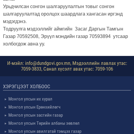
Урьдчилсан сонгон шалгаруулалтын товыг сонгон
шалгаруулалтад оролцох шаардлага хангасан иргэнд
мэдэгдэнэ.
Тодруулга мэдээллийг аймгийн Засаг Даргын Тамгын
Газар 70592508, Эрүүл мэндийн газар 70593894 утсаар
холбогдож авна уу.
И-мэйл: info@dundgovi.gov.mn, Мэдээллийн лавлах утас:
7059-3833, Санал хүсэлт авах утас: 7059-106
ХЭРЭГЦЭЭТ ХОЛБООС
Монгол улсын их хурал
Монгол улсын Ерөнхийлөгч
Монгол улсын засгийн газар
Монгол улсын Төрийн албаны зөвлөл
Монгол улсын авилгатай тэмцэх газар