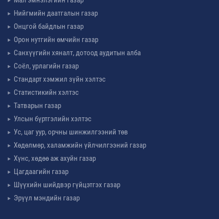
Нийгмийн даатгалын газар
Онцгой байдлын газар
Орон нутгийн өмчийн газар
Санхүүгийн хяналт, дотоод аудитын алба
Соёл, урлагийн газар
Стандарт хэмжил зүйн хэлтэс
Статистикийн хэлтэс
Татварын газар
Улсын бүртгэлийн хэлтэс
Ус, цаг уур, орчны шинжилгээний төв
Хөдөлмөр, халамжийн үйлчилгээний газар
Хүнс, хөдөө аж ахуйн газар
Цагдаагийн газар
Шүүхийн шийдвэр гүйцэтгэх газар
Эрүүл мэндийн газар