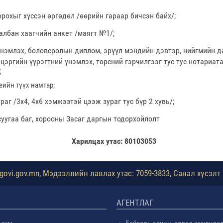
рохыг хүссэн өргөдөл /өөрийн гараар бичсэн байх/;
албан хаагчийн анкет /маягт №1/;
нэмлэх, боловсролын диплом, эрүүл мэндийн дэвтэр, нийгмийн 
 цэргийн үүрэгтний үнэмлэх, төрсний гэрчилгээг тус тус нотариат
;
еийн түүх намтар;
раг /3х4, 4х6 хэмжээтэй цээж зураг тус бүр 2 хувь/;
уугаа баг, хорооны Засаг даргын тодорхойлолт
Харилцах утас: 80103053
ovi.gov.mn, Мэдээллийн лавлах утас: 7059-3833, Санал хүсэлт 
АГЕНТЛАГ