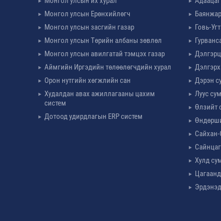
Монгол улсын их хурал
Адаацаг
Монгол улсын Ерөнхийлөгч
Баянжар
Монгол улсын засгийн газар
Говь-Уг
Монгол улсын Төрийн албаны зөвлөл
Гурванс
Монгол улсын авилгатай тэмцэх газар
Дэлгэрц
Аймгийн Иргэдийн төлөөлөгчдийн хурал
Дэлгэрх
Орон нутгийн хөгжлийн сан
Дэрэн с
Худалдан авах ажиллагааны цахим
Луус су
систем
Өлзийт 
Дотоод удирдлагын ERP систем
Өндөрш
Сайхан-
Сайнцаг
Хулд су
Цагаанд
Эрдэнэд