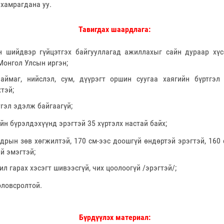
 хамрагдана уу.
Тавигдах шаардлага:
н шийдвэр гүйцэтгэх байгууллагад ажиллахыг сайн дураар хүс
Монгол Улсын иргэн;
 аймаг, нийслэл, сум, дүүрэгт оршин суугаа хаягийн бүртгэл
тэй;
гэл эдэлж байгаагүй;
йн бүрэлдэхүүнд эрэгтэй 35 хүртэлх настай байх;
дрын зөв хөгжилтэй, 170 см-ээс доошгүй өндөртэй эрэгтэй, 160
й эмэгтэй;
ил гарах хэсэгт шивээсгүй, чих цоолоогүй /эрэгтэй/;
ловсролтой.
Бүрдүүлэх материал: