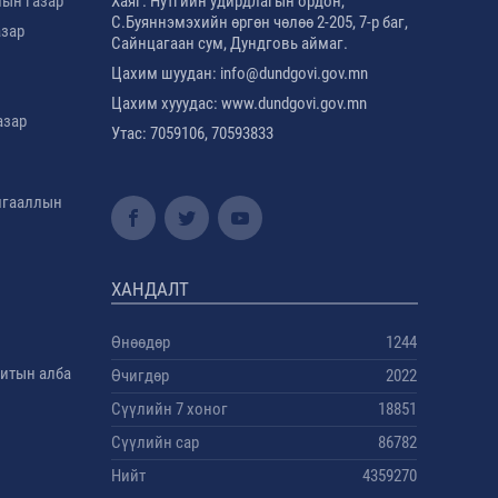
лын газар
Хаяг. Нутгийн удирдлагын ордон,
С.Буяннэмэхийн өргөн чөлөө 2-205, 7-р баг,
азар
Сайнцагаан сум, Дундговь аймаг.
Цахим шуудан: info@dundgovi.gov.mn
Цахим хууудас: www.dundgovi.gov.mn
азар
Утас: 7059106, 70593833
амгааллын
ХАНДАЛТ
Өнөөдөр
1244
дитын алба
Өчигдөр
2022
Сүүлийн 7 хоног
18851
Сүүлийн сар
86782
Нийт
4359270