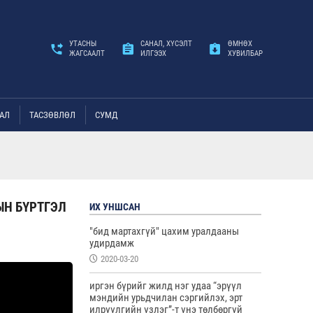
УТАСНЫ
САНАЛ, ХҮСЭЛТ
ӨМНӨХ
ЖАГСААЛТ
ИЛГЭЭХ
ХУВИЛБАР
АЛ
ТАСЗӨВЛӨЛ
СУМД
ЫН БҮРТГЭЛ
ИХ УНШСАН
"бид мартахгүй" цахим уралдааны
удирдамж
2020-03-20
иргэн бүрийг жилд нэг удаа “эрүүл
мэндийн урьдчилан сэргийлэх, эрт
илрүүлгийн үзлэг”-т үнэ төлбөргүй