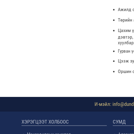
Ажилд о
Төрийн 
Цахим ү
дэвтэр,
хуулбар
Гурван ү
Цээж зу
Оршин с
И-мэйл: info@dundg
ХЭРЭГЦЭЭТ ХОЛБООС
СУМД