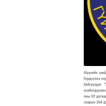
Шүүхийн шийд
бүрдүүлэх зо
байгуулдаг 
холбогдуулан
оны 02 дугаа
газрын 204 д