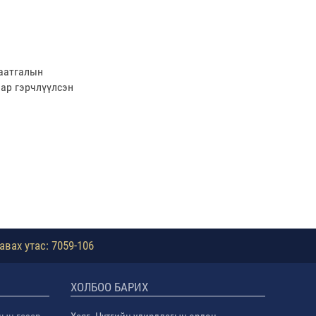
даатгалын
аар гэрчлүүлсэн
авах утас: 7059-106
ХОЛБОО БАРИХ