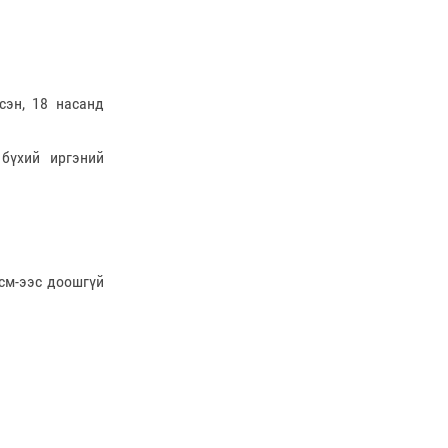
сэн, 18 насанд
 бүхий иргэний
 см-ээс доошгүй