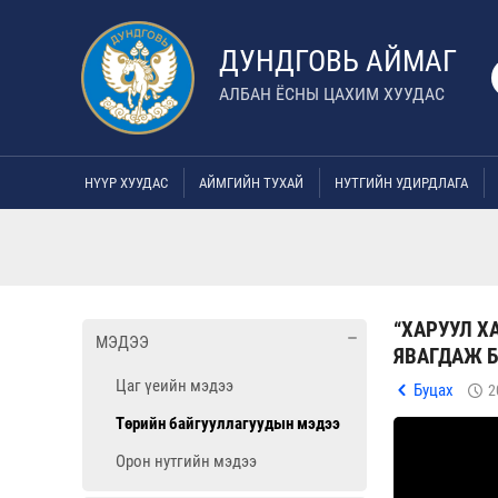
ДУНДГОВЬ АЙМАГ
АЛБАН ЁСНЫ ЦАХИМ ХУУДАС
НҮҮР ХУУДАС
АЙМГИЙН ТУХАЙ
НУТГИЙН УДИРДЛАГА
“ХАРУУЛ Х
МЭДЭЭ
ЯВАГДАЖ 
Цаг үеийн мэдээ
Буцах
2
Төрийн байгууллагуудын мэдээ
Орон нутгийн мэдээ