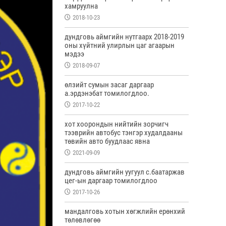
хамруулна
2018-10-23
дундговь аймгийн нутгаарх 2018-2019
оны хүйтний улирлын цаг агаарын
мэдээ
2018-09-07
өлзийт сумын засаг даргаар
а.эрдэнэбат томилогдлоо.
2017-10-22
хот хоорондын нийтийн зорчигч
тээврийн автобус тэнгэр худалдааны
төвийн авто буудлаас явна
2021-09-09
дундговь аймгийн уугуул с.баатаржав
цег-ын даргаар томилогдлоо
2017-10-26
мандалговь хотын хөгжлийн ерөнхий
төлөвлөгөө