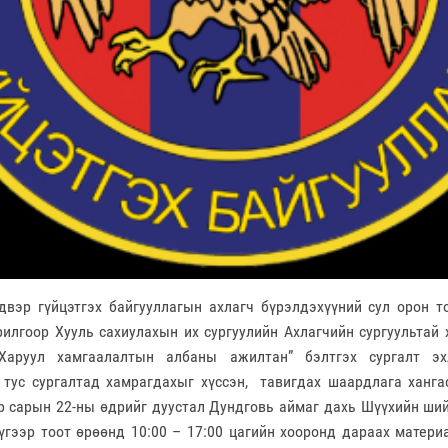
вэр гүйцэтгэх байгууллагын ахлагч бүрэлдэхүүний сул орон то
рилгоор Хууль сахиулахын их сургуулийн Ахлагчийн сургуультай
“Харуул хамгаалалтын албаны ажилтан” бэлтгэх сургалт эх
 тус сургалтад хамрагдахыг хүссэн, тавигдах шаардлага ханга
р сарын 22-ны өдрийг дуустал Дундговь аймаг дахь Шүүхийн ший
үгээр тоот өрөөнд 10:00 – 17:00 цагийн хооронд дараах матери