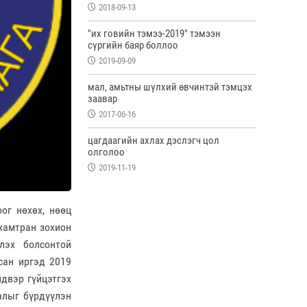
2018-09-13
"их говийн тэмээ-2019" тэмээн
сүргийн баяр боллоо
2019-09-09
мал, амьтны шүлхий өвчинтэй тэмцэх
заавар
2017-06-16
цагдаагийн ахлах дэслэгч цол
олголоо
2019-11-19
ог нөхөх, нөөц
 хамтран зохион
лэх болсонтой
сан иргэд
2019
двэр гүйцэтгэх
алыг бүрдүүлэн