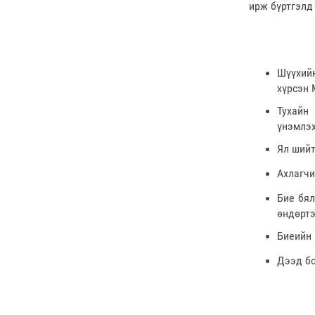
ирж бүртгэлд
Шүүхий
хүрсэн 
Тухайн
үнэмлэх
Ял шийт
Ахлагчи
Бие бял
өндөртэ
Биеийн 
Дээд бо