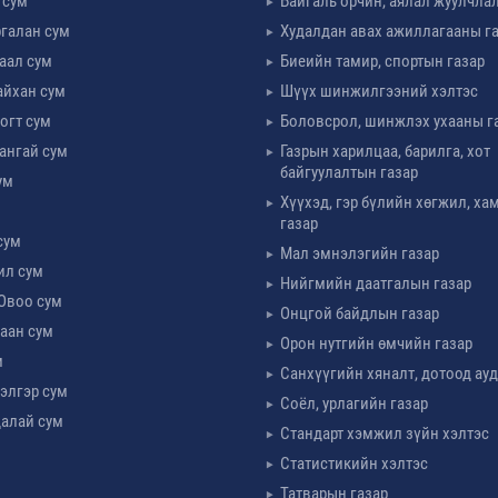
 сум
Байгаль орчин, аялал жуулчла
галан сум
Худалдан авах ажиллагааны г
таал сум
Биеийн тамир, спортын газар
айхан сум
Шүүх шинжилгээний хэлтэс
огт сум
Боловсрол, шинжлэх ухааны г
ангай сум
Газрын харилцаа, барилга, хот
байгуулалтын газар
ум
Хүүхэд, гэр бүлийн хөгжил, х
м
газар
сум
Мал эмнэлэгийн газар
ил сум
Нийгмийн даатгалын газар
Овоо сум
Онцгой байдлын газар
аан сум
Орон нутгийн өмчийн газар
м
Санхүүгийн хяналт, дотоод ау
элгэр сум
Соёл, урлагийн газар
алай сум
Стандарт хэмжил зүйн хэлтэс
Статистикийн хэлтэс
Татварын газар