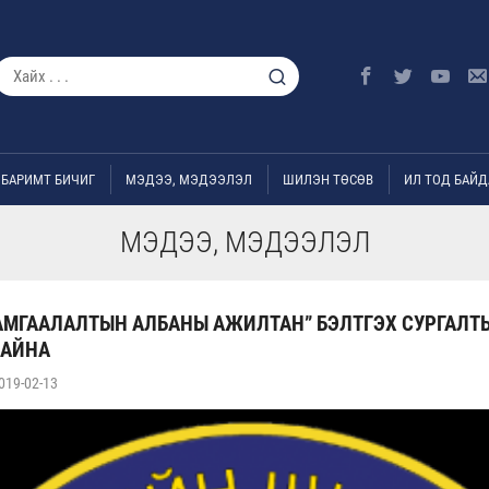
БАРИМТ БИЧИГ
МЭДЭЭ, МЭДЭЭЛЭЛ
ШИЛЭН ТӨСӨВ
ИЛ ТОД БАЙД
МЭДЭЭ, МЭДЭЭЛЭЛ
АМГААЛАЛТЫН АЛБАНЫ АЖИЛТАН” БЭЛТГЭХ СУРГАЛТ
БАЙНА
019-02-13