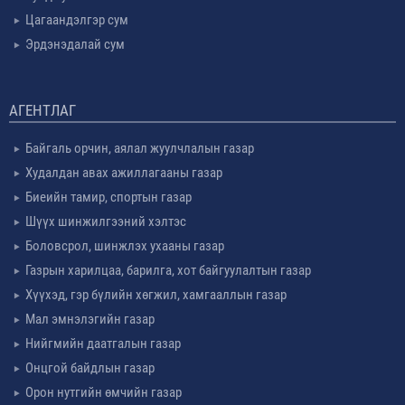
Цагаандэлгэр сум
Эрдэнэдалай сум
АГЕНТЛАГ
Байгаль орчин, аялал жуулчлалын газар
Худалдан авах ажиллагааны газар
Биеийн тамир, спортын газар
Шүүх шинжилгээний хэлтэс
Боловсрол, шинжлэх ухааны газар
Газрын харилцаа, барилга, хот байгуулалтын газар
Хүүхэд, гэр бүлийн хөгжил, хамгааллын газар
Мал эмнэлэгийн газар
Нийгмийн даатгалын газар
Онцгой байдлын газар
Орон нутгийн өмчийн газар