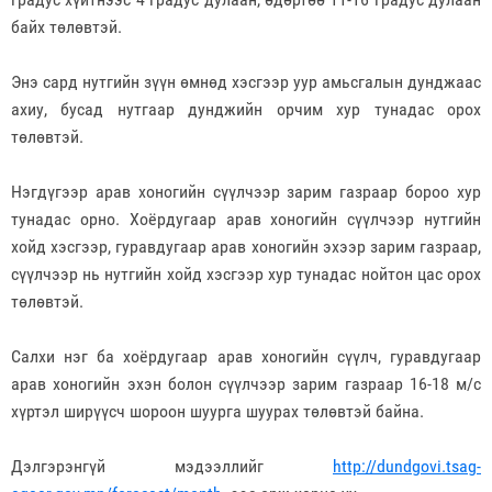
байх төлөвтэй.
Энэ сард нутгийн зүүн өмнөд хэсгээр уур амьсгалын дунджаас
ахиу, бусад нутгаар дунджийн орчим хур тунадас орох
төлөвтэй.
Нэгдүгээр арав хоногийн сүүлчээр зарим газраар бороо хур
тунадас орно. Хоёрдугаар арав хоногийн сүүлчээр нутгийн
хойд хэсгээр, гуравдугаар арав хоногийн эхээр зарим газраар,
сүүлчээр нь нутгийн хойд хэсгээр хур тунадас нойтон цас орох
төлөвтэй.
Салхи нэг ба хоёрдугаар арав хоногийн сүүлч, гуравдугаар
арав хоногийн эхэн болон сүүлчээр зарим газраар 16-18 м/с
хүртэл ширүүсч шороон шуурга шуурах төлөвтэй байна.
Дэлгэрэнгүй мэдээллийг
http://dundgovi.tsag-