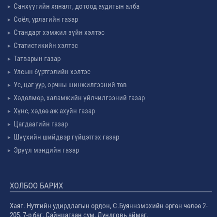
Санхүүгийн хяналт, дотоод аудитын алба
Соёл, урлагийн газар
Стандарт хэмжил зүйн хэлтэс
Статистикийн хэлтэс
Татварын газар
Улсын бүртгэлийн хэлтэс
Ус, цаг уур, орчны шинжилгээний төв
Хөдөлмөр, халамжийн үйлчилгээний газар
Хүнс, хөдөө аж ахуйн газар
Цагдаагийн газар
Шүүхийн шийдвэр гүйцэтгэх газар
Эрүүл мэндийн газар
ХОЛБОО БАРИХ
Хаяг. Нутгийн удирдлагын ордон, С.Буяннэмэхийн өргөн чөлөө 2-
205, 7-р баг, Сайнцагаан сум, Дундговь аймаг.