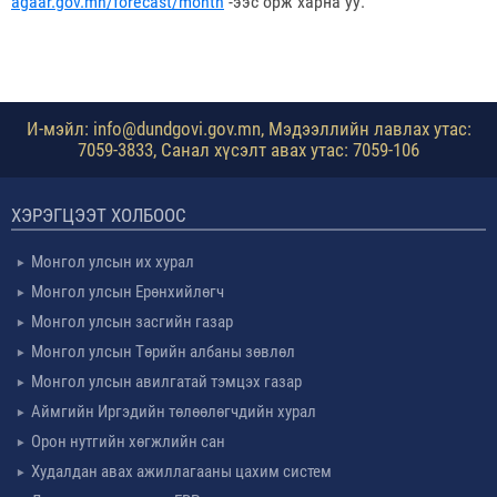
agaar.gov.mn/forecast/month
-ээс орж харна уу.
И-мэйл: info@dundgovi.gov.mn, Мэдээллийн лавлах утас:
7059-3833, Санал хүсэлт авах утас: 7059-106
ХЭРЭГЦЭЭТ ХОЛБООС
Монгол улсын их хурал
Монгол улсын Ерөнхийлөгч
Монгол улсын засгийн газар
Монгол улсын Төрийн албаны зөвлөл
Монгол улсын авилгатай тэмцэх газар
Аймгийн Иргэдийн төлөөлөгчдийн хурал
Орон нутгийн хөгжлийн сан
Худалдан авах ажиллагааны цахим систем