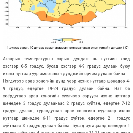
Агаарын температурын сарын дундаж нь нутгийн хойд
хэсгээр 0-5 градус, бусад хэсгээр 4-9 градус дулаан буюу
ихэнх нутгаар уур амьсгалын дунджийн орчим дулаан байна
Нэгдүгээр арав хоногийн дунд үеэр ихэнх нутгаар шөнөдөө 4-
9 градус, өдөртөө 19-24 градус дулаан байна.
Нэг ба
хоёрдугаар арав хоногийн сүүлчээр сэрүүсч ихэнх нутгаар
шөнөдөө 3 градус дулаанаас 2 градус хүйтэн, өдөртөө 7-12
градус дулаан, гуравдугаар арав хоногийн сүүлчээр ихэнх
нутгаар шөнөдөө 6-11 градус хүйтэн, өдөртөө 2 градус
хүйтнээс 3 градус дулаан байна. Бусад хугацаанд шөнөдөө 1
градус хүйтнээс 4 градус дулаан, өдөртөө 11-16 градус дулаан