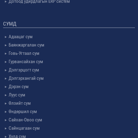
Дотоод удирдлагын ERP систем
СУМД
Адаацаг сум
Баянжаргалан сум
Говь-Угтаал сум
Гурвансайхан сум
Дэлгэрцогт сум
Дэлгэрхангай сум
Дэрэн сум
Луус сум
Өлзийт сум
Өндөршил сум
Сайхан-Овоо сум
Сайнцагаан сум
Хулд сум