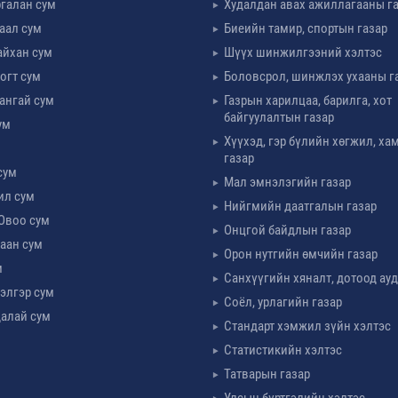
галан сум
Худалдан авах ажиллагааны г
таал сум
Биеийн тамир, спортын газар
айхан сум
Шүүх шинжилгээний хэлтэс
огт сум
Боловсрол, шинжлэх ухааны г
ангай сум
Газрын харилцаа, барилга, хот
байгуулалтын газар
ум
Хүүхэд, гэр бүлийн хөгжил, х
м
газар
сум
Мал эмнэлэгийн газар
ил сум
Нийгмийн даатгалын газар
Овоо сум
Онцгой байдлын газар
аан сум
Орон нутгийн өмчийн газар
м
Санхүүгийн хяналт, дотоод ау
элгэр сум
Соёл, урлагийн газар
алай сум
Стандарт хэмжил зүйн хэлтэс
Статистикийн хэлтэс
Татварын газар