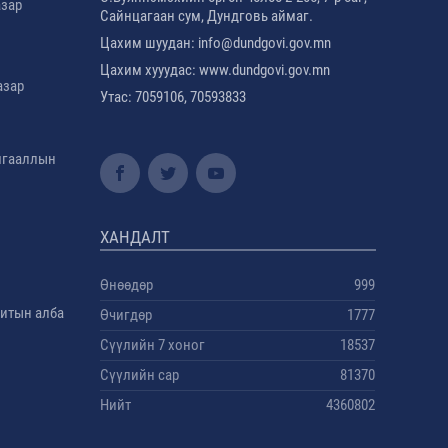
азар
Сайнцагаан сум, Дундговь аймаг.
Цахим шуудан: info@dundgovi.gov.mn
Цахим хууудас: www.dundgovi.gov.mn
азар
Утас: 7059106, 70593833
амгааллын
ХАНДАЛТ
Өнөөдөр
999
дитын алба
Өчигдөр
1777
Сүүлийн 7 хоног
18537
Сүүлийн сар
81370
Нийт
4360802