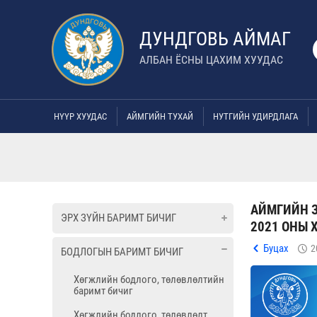
ДУНДГОВЬ АЙМАГ
АЛБАН ЁСНЫ ЦАХИМ ХУУДАС
НҮҮР ХУУДАС
АЙМГИЙН ТУХАЙ
НУТГИЙН УДИРДЛАГА
АЙМГИЙН З
ЭРХ ЗҮЙН БАРИМТ БИЧИГ
2021 ОНЫ
Буцах
2
БОДЛОГЫН БАРИМТ БИЧИГ
Хөгжлийн бодлого, төлөвлөлтийн
баримт бичиг
Хөгжлийн бодлого, төлөвлөлт,