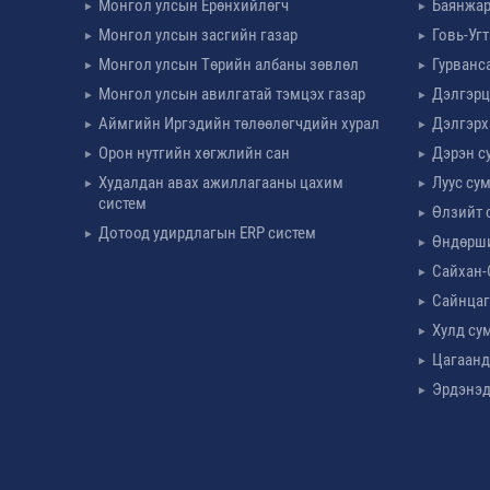
Монгол улсын Ерөнхийлөгч
Баянжар
Монгол улсын засгийн газар
Говь-Уг
Монгол улсын Төрийн албаны зөвлөл
Гурванс
Монгол улсын авилгатай тэмцэх газар
Дэлгэрц
Аймгийн Иргэдийн төлөөлөгчдийн хурал
Дэлгэрх
Орон нутгийн хөгжлийн сан
Дэрэн с
Худалдан авах ажиллагааны цахим
Луус су
систем
Өлзийт 
Дотоод удирдлагын ERP систем
Өндөрш
Сайхан-
Сайнцаг
Хулд су
Цагаанд
Эрдэнэд