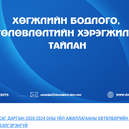
САГ ДАРГЫН 2020-2024 ОНЫ ҮЙЛ АЖИЛЛАГААНЫ ХӨТӨЛБӨРИЙН
ДЭЛГЭРЭНГҮЙ