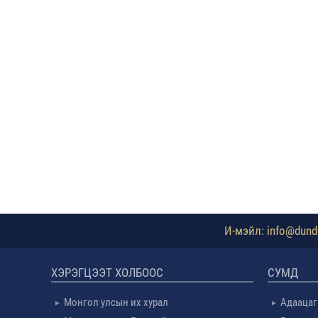
И-мэйл: info@dundg
ХЭРЭГЦЭЭТ ХОЛБООС
СУМД
Монгол улсын их хурал
Адаацаг