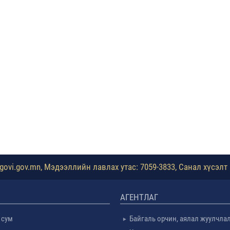
ovi.gov.mn, Мэдээллийн лавлах утас: 7059-3833, Санал хүсэлт 
АГЕНТЛАГ
 сум
Байгаль орчин, аялал жуулчла