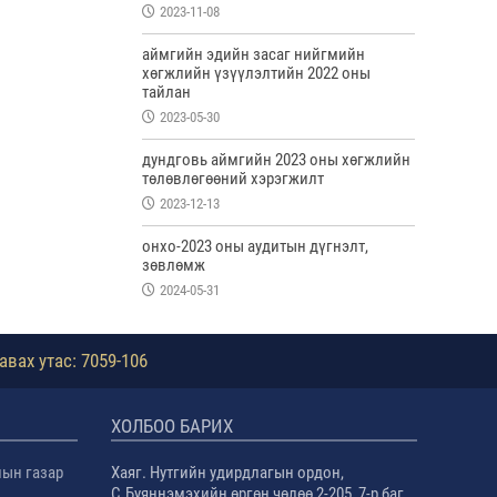
2023-11-08
аймгийн эдийн засаг нийгмийн
хөгжлийн үзүүлэлтийн 2022 оны
тайлан
2023-05-30
дундговь аймгийн 2023 оны хөгжлийн
төлөвлөгөөний хэрэгжилт
2023-12-13
онхо-2023 оны аудитын дүгнэлт,
зөвлөмж
2024-05-31
авах утас: 7059-106
ХОЛБОО БАРИХ
лын газар
Хаяг. Нутгийн удирдлагын ордон,
С.Буяннэмэхийн өргөн чөлөө 2-205, 7-р баг,