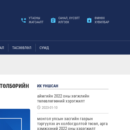
УТАСНЫ
САНАЛ, ХҮСЭЛТ
ӨМНӨХ
ЖАГСААЛТ
ИЛГЭЭХ
ХУВИЛБАР
АЛ
ТАСЗӨВЛӨЛ
СУМД
ӨТӨЛБӨРИЙН
ИХ УНШСАН
аймгийн 2022 оны хөгжлийн
төлөвлөгөөний хэрэгжилт
2023-01-10
монгол улсын засгийн газрын
тэргүүлэх ач холбогдолтой төсөл, арга
хэмжээний 2022 оны хэрэгжилт