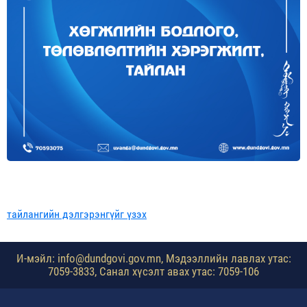
тайлангийн дэлгэрэнгүйг үзэх
И-мэйл: info@dundgovi.gov.mn, Мэдээллийн лавлах утас:
7059-3833, Санал хүсэлт авах утас: 7059-106