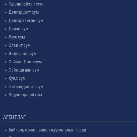
Гурвансайхан сум
Дэлгэрцогт сум
Дэлгэрхангай сум
Дэрэн сум
Луус сум
Өлзийт сум
Өндөршил сум
Сайхан-Овоо сум
Сайнцагаан сум
Хулд сум
Цагаандэлгэр сум
Эрдэнэдалай сум
АГЕНТЛАГ
Байгаль орчин, аялал жуулчлалын газар