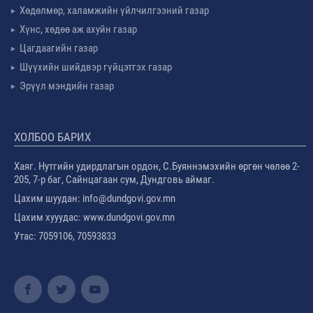
Хөдөлмөр, халамжийн үйлчилгээний газар
Хүнс, хөдөө аж ахуйн газар
Цагдаагийн газар
Шүүхийн шийдвэр гүйцэтгэх газар
Эрүүл мэндийн газар
ХОЛБОО БАРИХ
Хаяг. Нутгийн удирдлагын ордон, С.Буяннэмэхийн өргөн чөлөө 2-
205, 7-р баг, Сайнцагаан сум, Дундговь аймаг.
Цахим шуудан: info@dundgovi.gov.mn
Цахим хууудас: www.dundgovi.gov.mn
Утас: 7059106, 70593833