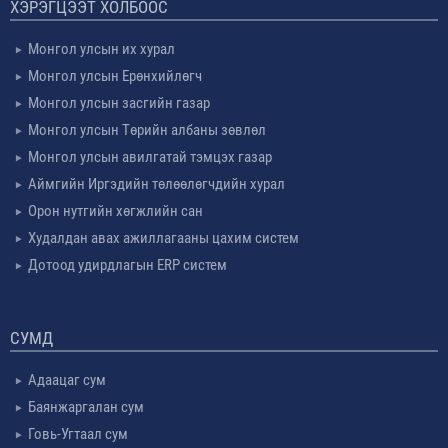
ХЭРЭГЦЭЭТ ХОЛБООС
Монгол улсын их хурал
Монгол улсын Ерөнхийлөгч
Монгол улсын засгийн газар
Монгол улсын Төрийн албаны зөвлөл
Монгол улсын авилгатай тэмцэх газар
Аймгийн Иргэдийн төлөөлөгчдийн хурал
Орон нутгийн хөгжлийн сан
Худалдан авах ажиллагааны цахим систем
Дотоод удирдлагын ERP систем
СУМД
Адаацаг сум
Баянжаргалан сум
Говь-Угтаал сум