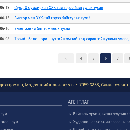
06-13
Сүлд-Оюу хайрхан ХХК-тай гэрээ байгуулах тухай
06-13
Виктор меп ХХК-тай гэрээ байгуулах тухай
06-10
Үнэлгээний баг томилох тухай
06-08
Төрийн болон орон нутгийн өмчийн эд хөрөнгийн улсын үзлэг,
4
5
6
7
ovi.gov.mn, Мэдээллийн лавлах утас: 7059-3833, Санал хүсэлт 
АГЕНТЛАГ
 сум
Байгаль орчин, аялал жуулчла
галан сум
Худалдан авах ажиллагааны г
таал сум
Биеийн тамир, спортын газар