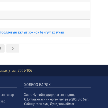
 тооллогын ажлыг зохион байгуулах тухай
8
авах утас: 7059-106
ХОЛБОО БАРИХ
лын газар
Хаяг. Нутгийн удирдлагын ордон,
С.Буяннэмэхийн өргөн чөлөө 2-205, 7-р баг,
азар
Сайнцагаан сум, Дундговь аймаг.