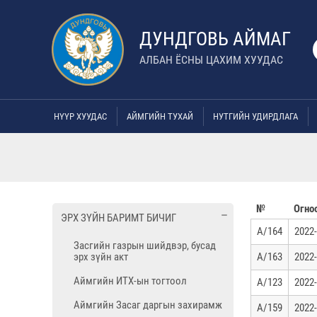
ДУНДГОВЬ АЙМАГ
АЛБАН ЁСНЫ ЦАХИМ ХУУДАС
НҮҮР ХУУДАС
АЙМГИЙН ТУХАЙ
НУТГИЙН УДИРДЛАГА
№
Огно
ЭРХ ЗҮЙН БАРИМТ БИЧИГ
А/164
2022-
Засгийн газрын шийдвэр, бусад
эрх зүйн акт
А/163
2022-
Аймгийн ИТХ-ын тогтоол
А/123
2022-
Аймгийн Засаг даргын захирамж
А/159
2022-