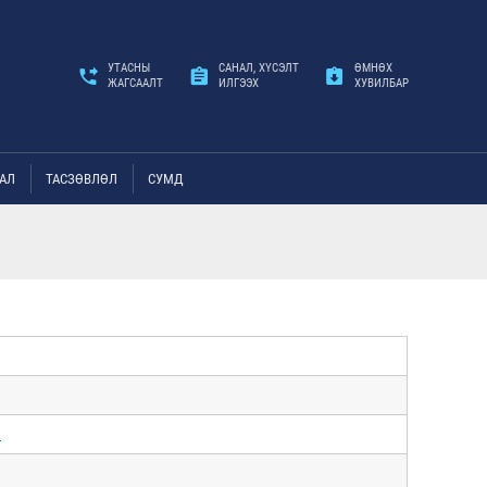
УТАСНЫ
САНАЛ, ХҮСЭЛТ
ӨМНӨХ
ЖАГСААЛТ
ИЛГЭЭХ
ХУВИЛБАР
АЛ
ТАСЗӨВЛӨЛ
СУМД
й