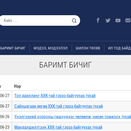
БАРИМТ БИЧИГ
МЭДЭЭ, МЭДЭЭЛЭЛ
ШИЛЭН ТӨСӨВ
ИЛ ТОД БАЙД
БАРИМТ БИЧИГ
о
Нэр
06-27
Топ дриллинг ХХК-тай гэрээ байгуулах тухай
06-27
Сайнцагаан өргөө ХХК-тай гэрээ байгуулах тухай
06-26
Үнэлгээний хорооны гишүүдээс чөлөөлж, нөхөн томилох туха
06-23
Мандалшилтгээн ХХК-тай гэрээ байгуулах тухай