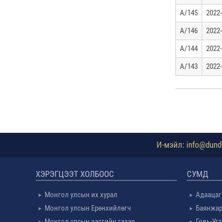
А/145
2022-
А/146
2022-
А/144
2022-
А/143
2022-
И-мэйл: info@dundg
ХЭРЭГЦЭЭТ ХОЛБООС
СУМД
Монгол улсын их хурал
Адаацаг
Монгол улсын Ерөнхийлөгч
Баянжар
Монгол улсын засгийн газар
Говь-Уг