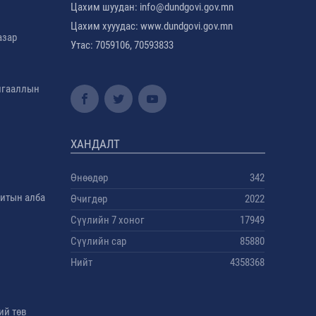
Цахим шуудан: info@dundgovi.gov.mn
Цахим хууудас: www.dundgovi.gov.mn
азар
Утас: 7059106, 70593833
амгааллын
ХАНДАЛТ
Өнөөдөр
342
дитын алба
Өчигдөр
2022
Сүүлийн 7 хоног
17949
Сүүлийн сар
85880
Нийт
4358368
ий төв