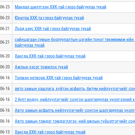
06-23
Мандал шилтгээн ХХК-тай гэрээ байгуулах тухай
06-23
Юнитра ХХК-та гэрээ байгуулах тухай
06-21
Лорд хаус ХХК-тай гэрээ байгуулах тухай
сайнцагаан сумын борлуулалтын цэгийн тоног төхөөрөмж-ийн
06-21
байгуулах тухай
06-20
Хангда ХХК-тай гэрээ байгуулах тухай
06-20
Ажлын хэсэг томилох тухай
06-16
Тэлмэн нетворк ХХК-тай гэрээ байгуулах тухай
06-16
авто замын хашлага, хүйтэн асфалть, битум нийлүүлэгчийг со
06-16
2 булт индүү, нийлүүлэгчийг сонгон шалгаруулах үнэлгээний х
06-16
Авто замын асфалть нийлүүлэгчийг сонгон шалгаруулах үнэлг
06-16
Авто замын тэмдэг тэмдэглэгээ -ний ажлын гүйцэтгэгчийг сон
06-13
Хангда ХХК-тай гэрээ байгуулах тухай