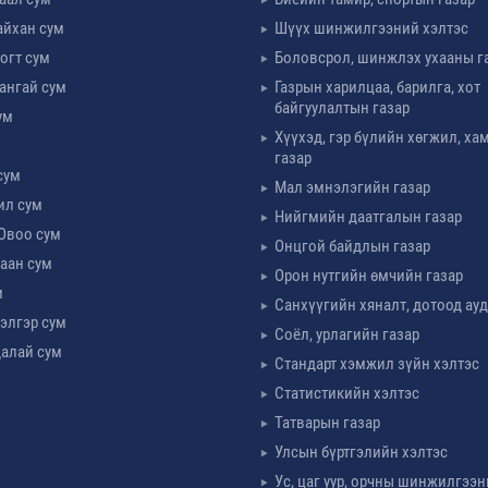
айхан сум
Шүүх шинжилгээний хэлтэс
огт сум
Боловсрол, шинжлэх ухааны г
ангай сум
Газрын харилцаа, барилга, хот
байгуулалтын газар
ум
Хүүхэд, гэр бүлийн хөгжил, х
м
газар
сум
Мал эмнэлэгийн газар
ил сум
Нийгмийн даатгалын газар
Овоо сум
Онцгой байдлын газар
аан сум
Орон нутгийн өмчийн газар
м
Санхүүгийн хяналт, дотоод ау
элгэр сум
Соёл, урлагийн газар
алай сум
Стандарт хэмжил зүйн хэлтэс
Статистикийн хэлтэс
Татварын газар
Улсын бүртгэлийн хэлтэс
Ус, цаг уур, орчны шинжилгээн