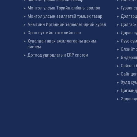
Монгол улсын Төрийн албаны зөвлөл
Гурванс
Монгол улсын авилгатай тэмцэх газар
Дэлгэрц
Аймгийн Иргэдийн төлөөлөгчдийн хурал
Дэлгэрх
Орон нутгийн хөгжлийн сан
Дэрэн с
Худалдан авах ажиллагааны цахим
Луус су
систем
Өлзийт 
Дотоод удирдлагын ERP систем
Өндөрш
Сайхан-
Сайнцаг
Хулд су
Цагаанд
Эрдэнэд