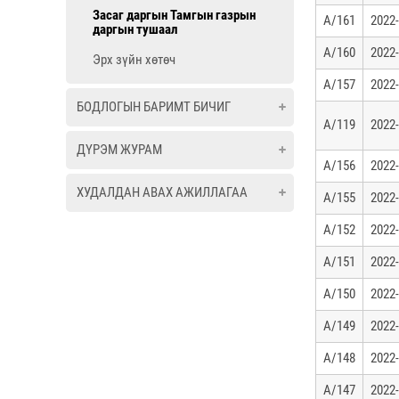
Засаг даргын Тамгын газрын
А/161
2022-
даргын тушаал
А/160
2022-
Эрх зүйн хөтөч
А/157
2022-
БОДЛОГЫН БАРИМТ БИЧИГ
А/119
2022-
ДҮРЭМ ЖУРАМ
А/156
2022-
ХУДАЛДАН АВАХ АЖИЛЛАГАА
А/155
2022-
А/152
2022-
А/151
2022-
А/150
2022-
А/149
2022-
А/148
2022-
А/147
2022-