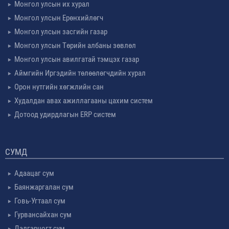
Монгол улсын их хурал
Монгол улсын Ерөнхийлөгч
Монгол улсын засгийн газар
Монгол улсын Төрийн албаны зөвлөл
Монгол улсын авилгатай тэмцэх газар
Аймгийн Иргэдийн төлөөлөгчдийн хурал
Орон нутгийн хөгжлийн сан
Худалдан авах ажиллагааны цахим систем
Дотоод удирдлагын ERP систем
СУМД
Адаацаг сум
Баянжаргалан сум
Говь-Угтаал сум
Гурвансайхан сум
Дэлгэрцогт сум