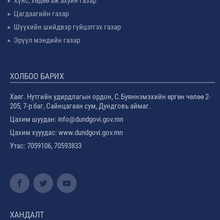
Хүнс, хөдөө аж ахуйн газар
Цагдаагийн газар
Шүүхийн шийдвэр гүйцэтгэх газар
Эрүүл мэндийн газар
ХОЛБОО БАРИХ
Хаяг. Нутгийн удирдлагын ордон, С.Буяннэмэхийн өргөн чөлөө 2-
205, 7-р баг, Сайнцагаан сум, Дундговь аймаг.
Цахим шуудан: info@dundgovi.gov.mn
Цахим хууудас: www.dundgovi.gov.mn
Утас: 7059106, 70593833
ХАНДАЛТ