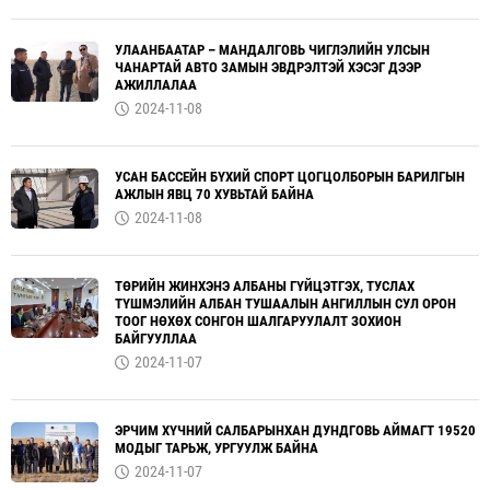
УЛААНБААТАР – МАНДАЛГОВЬ ЧИГЛЭЛИЙН УЛСЫН
ЧАНАРТАЙ АВТО ЗАМЫН ЭВДРЭЛТЭЙ ХЭСЭГ ДЭЭР
АЖИЛЛАЛАА
2024-11-08
УСАН БАССЕЙН БҮХИЙ СПОРТ ЦОГЦОЛБОРЫН БАРИЛГЫН
АЖЛЫН ЯВЦ 70 ХУВЬТАЙ БАЙНА
2024-11-08
ТӨРИЙН ЖИНХЭНЭ АЛБАНЫ ГҮЙЦЭТГЭХ, ТУСЛАХ
ТҮШМЭЛИЙН АЛБАН ТУШААЛЫН АНГИЛЛЫН СУЛ ОРОН
ТООГ НӨХӨХ СОНГОН ШАЛГАРУУЛАЛТ ЗОХИОН
БАЙГУУЛЛАА
2024-11-07
ЭРЧИМ ХҮЧНИЙ САЛБАРЫНХАН ДУНДГОВЬ АЙМАГТ 19520
МОДЫГ ТАРЬЖ, УРГУУЛЖ БАЙНА
2024-11-07