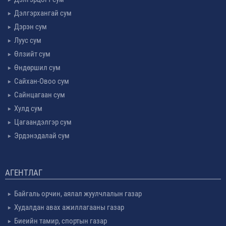
Дэлгэрхангай сум
Дэрэн сум
Луус сум
Өлзийт сум
Өндөршил сум
Сайхан-Овоо сум
Сайнцагаан сум
Хулд сум
Цагаандэлгэр сум
Эрдэнэдалай сум
АГЕНТЛАГ
Байгаль орчин, аялал жуулчлалын газар
Худалдан авах ажиллагааны газар
Биеийн тамир, спортын газар