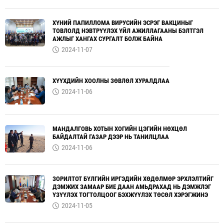
ХҮНИЙ ПАПИЛЛОМА ВИРУСИЙН ЭСРЭГ ВАКЦИНЫГ
ТОВЛОЛД НЭВТРҮҮЛЭХ ҮЙЛ АЖИЛЛАГААНЫ БЭЛТГЭЛ
АЖЛЫГ ХАНГАХ СУРГАЛТ БОЛЖ БАЙНА
2024-11-07
ХҮҮХДИЙН ХООЛНЫ ЗӨВЛӨЛ ХУРАЛДЛАА
2024-11-06
МАНДАЛГОВЬ ХОТЫН ХОГИЙН ЦЭГИЙН НӨХЦӨЛ
БАЙДАЛТАЙ ГАЗАР ДЭЭР НЬ ТАНИЛЦЛАА
2024-11-06
ЗОРИЛТОТ БҮЛГИЙН ИРГЭДИЙН ХӨДӨЛМӨР ЭРХЛЭЛТИЙГ
ДЭМЖИХ ЗАМААР БИЕ ДААН АМЬДРАХАД НЬ ДЭМЖЛЭГ
ҮЗҮҮЛЭХ ТОГТОЛЦООГ БЭХЖҮҮЛЭХ ТӨСӨЛ ХЭРЭГЖИНЭ
2024-11-05