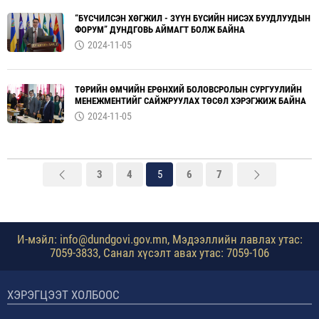
“БҮСЧИЛСЭН ХӨГЖИЛ - ЗҮҮН БҮСИЙН НИСЭХ БУУДЛУУДЫН
ФОРУМ” ДУНДГОВЬ АЙМАГТ БОЛЖ БАЙНА
2024-11-05
ТӨРИЙН ӨМЧИЙН ЕРӨНХИЙ БОЛОВСРОЛЫН СУРГУУЛИЙН
МЕНЕЖМЕНТИЙГ САЙЖРУУЛАХ ТӨСӨЛ ХЭРЭГЖИЖ БАЙНА
2024-11-05
3
4
5
6
7
И-мэйл: info@dundgovi.gov.mn, Мэдээллийн лавлах утас:
7059-3833, Санал хүсэлт авах утас: 7059-106
ХЭРЭГЦЭЭТ ХОЛБООС