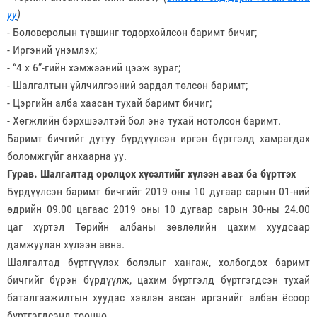
уу
)
- Боловсролын түвшинг тодорхойлсон баримт бичиг;
- Иргэний үнэмлэх;
- “4 х 6”-гийн хэмжээний цээж зураг;
- Шалгалтын үйлчилгээний зардал төлсөн баримт;
- Цэргийн алба хаасан тухай баримт бичиг;
- Хөгжлийн бэрхшээлтэй бол энэ тухай нотолсон баримт.
Баримт бичгийг дутуу бүрдүүлсэн иргэн бүртгэлд хамрагдах
боломжгүйг анхаарна уу.
Гурав. Шалгалтад оролцох хүсэлтийг хүлээн авах ба бүртгэх
Бүрдүүлсэн баримт бичгийг 2019 оны 10 дугаар сарын 01-ний
өдрийн 09.00 цагаас 2019 оны 10 дугаар сарын 30-ны 24.00
цаг хүртэл Төрийн албаны зөвлөлийн цахим хуудсаар
дамжуулан хүлээн авна.
Шалгалтад бүртгүүлэх болзлыг хангаж, холбогдох баримт
бичгийг бүрэн бүрдүүлж, цахим бүртгэлд бүртгэгдсэн тухай
баталгаажилтын хуудас хэвлэн авсан иргэнийг албан ёсоор
бүртгэгдсэнд тооцно.