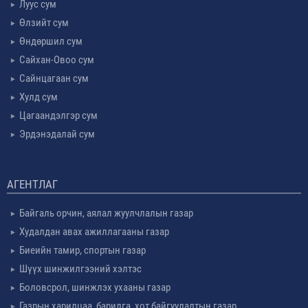
Луус сум
Өлзийт сум
Өндөршил сум
Сайхан-Овоо сум
Сайнцагаан сум
Хулд сум
Цагаандэлгэр сум
Эрдэнэдалай сум
АГЕНТЛАГ
Байгаль орчин, аялал жуулчлалын газар
Худалдан авах ажиллагааны газар
Биеийн тамир, спортын газар
Шүүх шинжилгээний хэлтэс
Боловсрол, шинжлэх ухааны газар
Газрын харилцаа, барилга, хот байгуулалтын газар