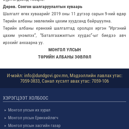
Дөрөв. Сонгон шалгаруулалтын хуваарь
Шалгалт өгөх хуваарийг 2019 оны 11 дүгээр сарын 9-ний өдөр
Төрийн албаны зөвлөлийн цахим хуудсанд байршуулна.
Төрийн албаны ерөнхий шалгалтад оролцох иргэн “Иргэний
цахим үнэмлэх”, “Баталгаажилтын хуудас”-ыг биедээ авч
ирэхийг анхаарна уу.
МОНГОЛ УЛСЫН
ТӨРИЙН АЛБАНЫ ЗӨВЛӨЛ
И-мэйл: info@dundgovi.gov.mn, Мэдээллийн лавлах утас:
7059-3833, Санал хүсэлт авах утас: 7059-106
ХЭРЭГЦЭЭТ ХОЛБООС
Монгол улсын их хурал
Монгол улсын Ерөнхийлөгч
Монгол улсын засгийн газар