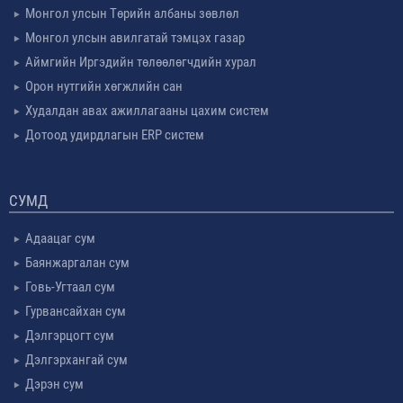
Монгол улсын Төрийн албаны зөвлөл
Монгол улсын авилгатай тэмцэх газар
Аймгийн Иргэдийн төлөөлөгчдийн хурал
Орон нутгийн хөгжлийн сан
Худалдан авах ажиллагааны цахим систем
Дотоод удирдлагын ERP систем
СУМД
Адаацаг сум
Баянжаргалан сум
Говь-Угтаал сум
Гурвансайхан сум
Дэлгэрцогт сум
Дэлгэрхангай сум
Дэрэн сум