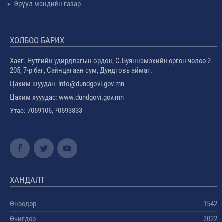
Эрүүл мэндийн газар
ХОЛБОО БАРИХ
Хаяг. Нутгийн удирдлагын ордон, С.Буяннэмэхийн өргөн чөлөө 2-
205, 7-р баг, Сайнцагаан сум, Дундговь аймаг.
Цахим шуудан: info@dundgovi.gov.mn
Цахим хууудас: www.dundgovi.gov.mn
Утас: 7059106, 70593833
ХАНДАЛТ
Өнөөдөр
1542
Өчигдөр
2022