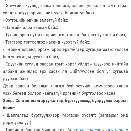
- Эрүүгийн хуульд заасан авлига, албан тушаалын гэмт хэрэг
үйлдэж шүүхээр ял шийтгүүлж байгаагүй байх;
- Сэтгэцийн өвчин эмгэггүй байх;
- Цэргийн алба хаасан байх;
- Тухайн орон нутагт төрийн жинхэнэ алба хаах хүсэлтэй байх;
- Тэтгэвэр тогтоолгох насанд хүрээгүй байх;
- Төрийн албанд эргэж орох эрхгүйгээр хугацаа зааж халсан
бол уг хугацаа дууссан байх;
- Эрүүгийн хуульд заасан гэмт хэрэг үйлдэж шүүхээр нийтийн
албанд ажиллах эрх хасах ял шийтгүүлсэн бол уг хугацаа
дууссан байх.
Дээр заасан болзлыг хангаж буй эсэхийг комиссоос хянан
үзэх бөгөөд болзол хангаагүй иргэнийг бүртгэлээс хасна.
Хоёр. Сонгон шалгаруулалтад бүртгүүлэхэд бүрдүүлэх баримт
бичиг:
- Шалгалтад бүртгүүлэхээр гаргасан хүсэлт; (загварыг энд
дарж үзнэ үү.)
- Төрийн албан хаагчийн анкет;
(
анкетыг энд дарж татаж авна