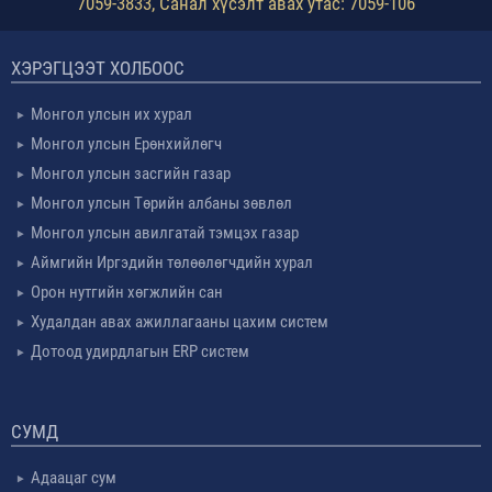
7059-3833, Санал хүсэлт авах утас: 7059-106
ХЭРЭГЦЭЭТ ХОЛБООС
Монгол улсын их хурал
Монгол улсын Ерөнхийлөгч
Монгол улсын засгийн газар
Монгол улсын Төрийн албаны зөвлөл
Монгол улсын авилгатай тэмцэх газар
Аймгийн Иргэдийн төлөөлөгчдийн хурал
Орон нутгийн хөгжлийн сан
Худалдан авах ажиллагааны цахим систем
Дотоод удирдлагын ERP систем
СУМД
Адаацаг сум