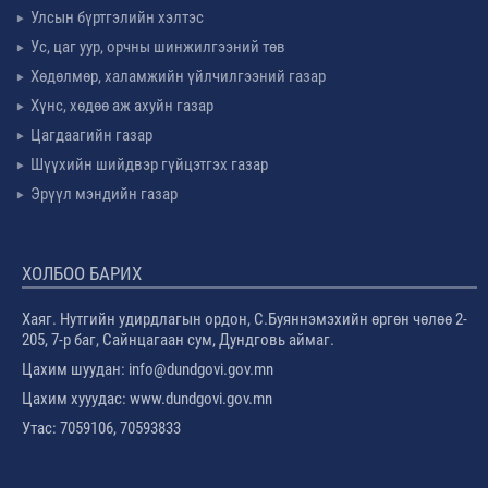
Улсын бүртгэлийн хэлтэс
Ус, цаг уур, орчны шинжилгээний төв
Хөдөлмөр, халамжийн үйлчилгээний газар
Хүнс, хөдөө аж ахуйн газар
Цагдаагийн газар
Шүүхийн шийдвэр гүйцэтгэх газар
Эрүүл мэндийн газар
ХОЛБОО БАРИХ
Хаяг. Нутгийн удирдлагын ордон, С.Буяннэмэхийн өргөн чөлөө 2-
205, 7-р баг, Сайнцагаан сум, Дундговь аймаг.
Цахим шуудан: info@dundgovi.gov.mn
Цахим хууудас: www.dundgovi.gov.mn
Утас: 7059106, 70593833