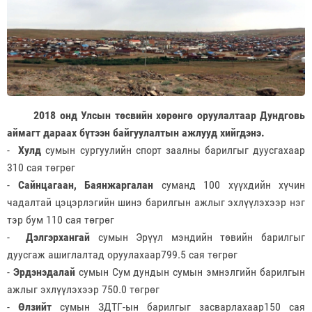
2018 онд Улсын төсвийн хөрөнгө оруулалтаар Дундговь
аймагт дараах бүтээн байгуулалтын ажлууд хийгдэнэ.
-
Хулд
сумын сургуулийн спорт заалны барилгыг дуусгахаар
310 сая төгрөг
-
Сайнцагаан, Баянжаргалан
суманд 100 хүүхдийн хүчин
чадалтай цэцэрлэгийн шинэ барилгын ажлыг эхлүүлэхээр нэг
тэр бум 110 сая төгрөг
-
Дэлгэрхангай
сумын Эрүүл мэндийн төвийн барилгыг
дуусгаж ашиглалтад оруулахаар799.5 сая төгрөг
-
Эрдэнэдалай
сумын Сум дундын сумын эмнэлгийн барилгын
ажлыг эхлүүлэхээр 750.0 төгрөг
-
Өлзийт
сумын ЗДТГ-ын барилгыг засварлахаар150 сая