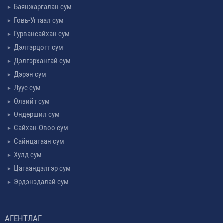
Баянжаргалан сум
Говь-Угтаал сум
Гурвансайхан сум
Дэлгэрцогт сум
Дэлгэрхангай сум
Дэрэн сум
Луус сум
Өлзийт сум
Өндөршил сум
Сайхан-Овоо сум
Сайнцагаан сум
Хулд сум
Цагаандэлгэр сум
Эрдэнэдалай сум
АГЕНТЛАГ