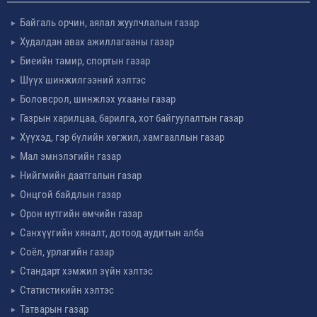
Байгаль орчин, аялал жуулчлалын газар
Худалдан авах ажиллагааны газар
Биеийн тамир, спортын газар
Шүүх шинжилгээний хэлтэс
Боловсрол, шинжлэх ухааны газар
Газрын харилцаа, барилга, хот байгуулалтын газар
Хүүхэд, гэр бүлийн хөгжил, хамгааллын газар
Мал эмнэлэгийн газар
Нийгмийн даатгалын газар
Онцгой байдлын газар
Орон нутгийн өмчийн газар
Санхүүгийн хяналт, дотоод аудитын алба
Соёл, урлагийн газар
Стандарт хэмжил зүйн хэлтэс
Статистикийн хэлтэс
Татварын газар