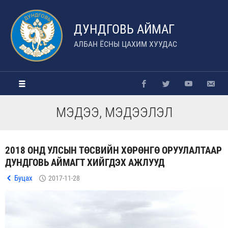
ДУНДГОВЬ АЙМАГ
АЛБАН ЁСНЫ ЦАХИМ ХУУДАС
МЭДЭЭ, МЭДЭЭЛЭЛ
2018 ОНД УЛСЫН ТӨСВИЙН ХӨРӨНГӨ ОРУУЛАЛТААР
ДУНДГОВЬ АЙМАГТ ХИЙГДЭХ АЖЛУУД
Буцах
2017-11-28