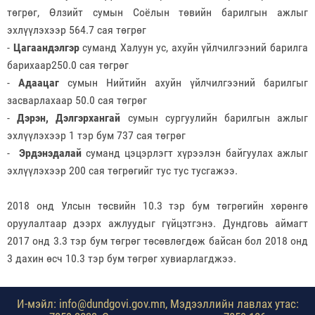
төгрөг,
Өлзийт сумын Соёлын төвийн барилгын ажлыг
эхлүүлэхээр 564.7 сая төгрөг
-
Цагаандэлгэр
суманд Халуун ус, ахуйн үйлчилгээний барилга
барихаар250.0 сая төгрөг
-
Адаацаг
сумын Нийтийн ахуйн үйлчилгээний барилгыг
засварлахаар 50.0 сая төгрөг
-
Дэрэн, Дэлгэрхангай
сумын сургуулийн барилгын ажлыг
эхлүүлэхээр 1 тэр бум 737 сая төгрөг
-
Эрдэнэдалай
суманд цэцэрлэгт хүрээлэн байгуулах ажлыг
эхлүүлэхээр 200 сая төгрөгийг тус тус тусгажээ.
2018 онд Улсын төсвийн 10.3 тэр бум төгрөгийн хөрөнгө
оруулалтаар дээрх ажлуудыг гүйцэтгэнэ. Дундговь аймагт
2017 онд 3.3 тэр бум төгрөг төсөвлөгдөж байсан бол 2018 онд
3 дахин өсч 10.3 тэр бум төгрөг хувиарлагджээ.
И-мэйл: info@dundgovi.gov.mn, Мэдээллийн лавлах утас: