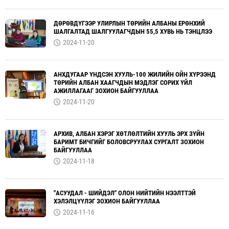
ДӨРӨВДҮГЭЭР УЛИРЛЫН ТӨРИЙН АЛБАНЫ ЕРӨНХИЙ
ШАЛГАЛТАД ШАЛГУУЛАГЧДЫН 55,5 ХУВЬ НЬ ТЭНЦЛЭЭ
2024-11-20
АНХДУГААР ҮНДСЭН ХУУЛЬ-100 ЖИЛИЙН ОЙН ХҮРЭЭНД
ТӨРИЙН АЛБАН ХААГЧДЫН МЭДЛЭГ СОРИХ ҮЙЛ
АЖИЛЛАГААГ ЗОХИОН БАЙГУУЛЛАА
2024-11-20
АРХИВ, АЛБАН ХЭРЭГ ХӨТЛӨЛТИЙН ХУУЛЬ ЭРХ ЗҮЙН
БАРИМТ БИЧГИЙГ БОЛОВСРУУЛАХ СУРГАЛТ ЗОХИОН
БАЙГУУЛЛАА
2024-11-18
"АСУУДАЛ - ШИЙДЭЛ" ОЛОН НИЙТИЙН НЭЭЛТТЭЙ
ХЭЛЭЛЦҮҮЛЭГ ЗОХИОН БАЙГУУЛЛАА
2024-11-16