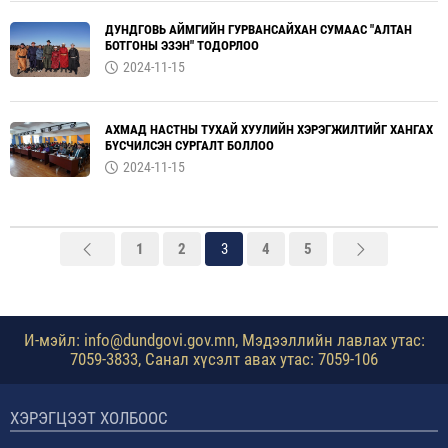
ДУНДГОВЬ АЙМГИЙН ГУРВАНСАЙХАН СУМААС "АЛТАН
БОТГОНЫ ЭЗЭН" ТОДОРЛОО
2024-11-15
АХМАД НАСТНЫ ТУХАЙ ХУУЛИЙН ХЭРЭГЖИЛТИЙГ ХАНГАХ
БҮСЧИЛСЭН СУРГАЛТ БОЛЛОО
2024-11-15
1
2
3
4
5
И-мэйл: info@dundgovi.gov.mn, Мэдээллийн лавлах утас:
7059-3833, Санал хүсэлт авах утас: 7059-106
ХЭРЭГЦЭЭТ ХОЛБООС