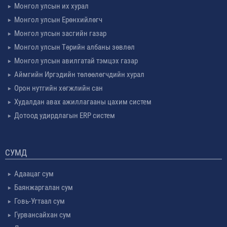
Монгол улсын их хурал
Монгол улсын Ерөнхийлөгч
Монгол улсын засгийн газар
Монгол улсын Төрийн албаны зөвлөл
Монгол улсын авилгатай тэмцэх газар
Аймгийн Иргэдийн төлөөлөгчдийн хурал
Орон нутгийн хөгжлийн сан
Худалдан авах ажиллагааны цахим систем
Дотоод удирдлагын ERP систем
СУМД
Адаацаг сум
Баянжаргалан сум
Говь-Угтаал сум
Гурвансайхан сум