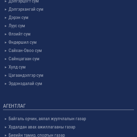
Дэлгэрцогт сум
Дэлгэрхангай сум
Дэрэн сум
Луус сум
Өлзийт сум
Өндөршил сум
Сайхан-Овоо сум
Сайнцагаан сум
Хулд сум
Цагаандэлгэр сум
Эрдэнэдалай сум
АГЕНТЛАГ
Байгаль орчин, аялал жуулчлалын газар
Худалдан авах ажиллагааны газар
Биеийн тамир, спортын газар