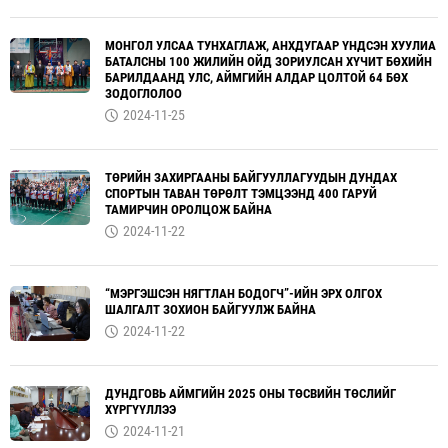
МОНГОЛ УЛСАА ТУНХАГЛАЖ, АНХДУГААР ҮНДСЭН ХУУЛИА
БАТАЛСНЫ 100 ЖИЛИЙН ОЙД ЗОРИУЛСАН ХҮЧИТ БӨХИЙН
БАРИЛДААНД УЛС, АЙМГИЙН АЛДАР ЦОЛТОЙ 64 БӨХ
ЗОДОГЛОЛОО
2024-11-25
ТӨРИЙН ЗАХИРГААНЫ БАЙГУУЛЛАГУУДЫН ДУНДАХ
СПОРТЫН ТАВАН ТӨРӨЛТ ТЭМЦЭЭНД 400 ГАРУЙ
ТАМИРЧИН ОРОЛЦОЖ БАЙНА
2024-11-22
“МЭРГЭШСЭН НЯГТЛАН БОДОГЧ”-ИЙН ЭРХ ОЛГОХ
ШАЛГАЛТ ЗОХИОН БАЙГУУЛЖ БАЙНА
2024-11-22
ДУНДГОВЬ АЙМГИЙН 2025 ОНЫ ТӨСВИЙН ТӨСЛИЙГ
ХҮРГҮҮЛЛЭЭ
2024-11-21