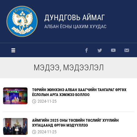
ДУНДГОВЬ АЙМАГ
АЛБАН ЁСНЫ ЦАХИМ ХУУДАС
МЭДЭЭ, МЭДЭЭЛЭЛ
ТӨРИЙН ЖИНХЭНЭ АЛБАН ХААГЧИЙН ТАНГАРАГ ӨРГӨХ
ЁСЛОЛЫН АРГА ХЭМЖЭЭ БОЛЛОО
2024-11-25
АЙМГИЙН 2025 ОНЫ ТӨСВИЙН ТӨСЛИЙГ ХУУЛИЙН
ХУГАЦААНД ӨРГӨН МЭДҮҮЛЛЭЭ
2024-11-25