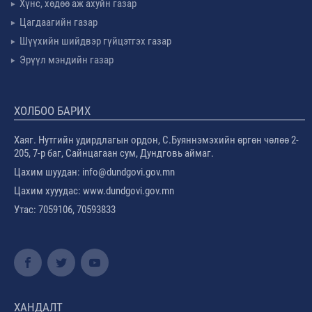
Хүнс, хөдөө аж ахуйн газар
Цагдаагийн газар
Шүүхийн шийдвэр гүйцэтгэх газар
Эрүүл мэндийн газар
ХОЛБОО БАРИХ
Хаяг. Нутгийн удирдлагын ордон, С.Буяннэмэхийн өргөн чөлөө 2-
205, 7-р баг, Сайнцагаан сум, Дундговь аймаг.
Цахим шуудан: info@dundgovi.gov.mn
Цахим хууудас: www.dundgovi.gov.mn
Утас: 7059106, 70593833
ХАНДАЛТ