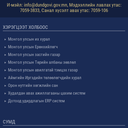
И-мэйл: info@dundgovi.gov.mn, Мэдээллийн лавлах утас:
7059-3833, Санал хүсэлт авах утас: 7059-106
ХЭРЭГЦЭЭТ ХОЛБООС
Монгол улсын их хурал
Монгол улсын Ерөнхийлөгч
Монгол улсын засгийн газар
Монгол улсын Төрийн албаны зөвлөл
Монгол улсын авилгатай тэмцэх газар
Аймгийн Иргэдийн төлөөлөгчдийн хурал
Орон нутгийн хөгжлийн сан
Худалдан авах ажиллагааны цахим систем
Дотоод удирдлагын ERP систем
СУМД