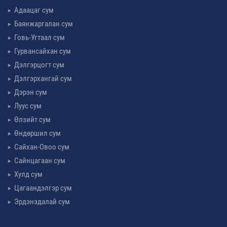
Адаацаг сум
Баянжаргалан сум
Говь-Угтаал сум
Гурвансайхан сум
Дэлгэрцогт сум
Дэлгэрхангай сум
Дэрэн сум
Луус сум
Өлзийт сум
Өндөршил сум
Сайхан-Овоо сум
Сайнцагаан сум
Хулд сум
Цагаандэлгэр сум
Эрдэнэдалай сум