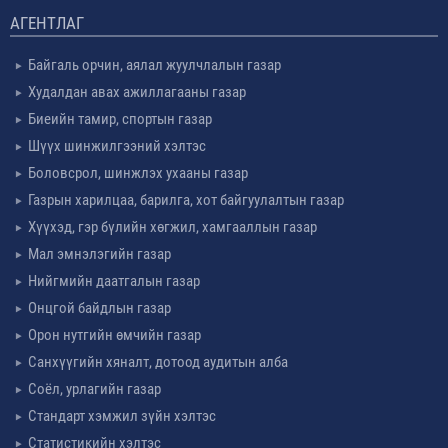
АГЕНТЛАГ
Байгаль орчин, аялал жуулчлалын газар
Худалдан авах ажиллагааны газар
Биеийн тамир, спортын газар
Шүүх шинжилгээний хэлтэс
Боловсрол, шинжлэх ухааны газар
Газрын харилцаа, барилга, хот байгуулалтын газар
Хүүхэд, гэр бүлийн хөгжил, хамгааллын газар
Мал эмнэлэгийн газар
Нийгмийн даатгалын газар
Онцгой байдлын газар
Орон нутгийн өмчийн газар
Санхүүгийн хяналт, дотоод аудитын алба
Соёл, урлагийн газар
Стандарт хэмжил зүйн хэлтэс
Статистикийн хэлтэс