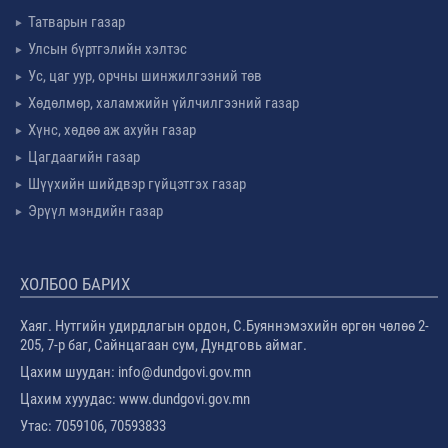
Татварын газар
Улсын бүртгэлийн хэлтэс
Ус, цаг уур, орчны шинжилгээний төв
Хөдөлмөр, халамжийн үйлчилгээний газар
Хүнс, хөдөө аж ахуйн газар
Цагдаагийн газар
Шүүхийн шийдвэр гүйцэтгэх газар
Эрүүл мэндийн газар
ХОЛБОО БАРИХ
Хаяг. Нутгийн удирдлагын ордон, С.Буяннэмэхийн өргөн чөлөө 2-
205, 7-р баг, Сайнцагаан сум, Дундговь аймаг.
Цахим шуудан: info@dundgovi.gov.mn
Цахим хууудас: www.dundgovi.gov.mn
Утас: 7059106, 70593833