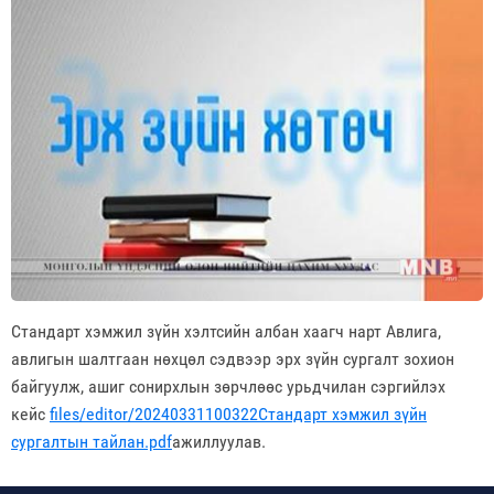
Стандарт хэмжил зүйн хэлтсийн албан хаагч нарт Авлига,
авлигын шалтгаан нөхцөл сэдвээр эрх зүйн сургалт зохион
байгуулж, ашиг сонирхлын зөрчлөөс урьдчилан сэргийлэх
кейс
files/editor/20240331100322Стандарт хэмжил зүйн
сургалтын тайлан.pdf
ажиллуулав.