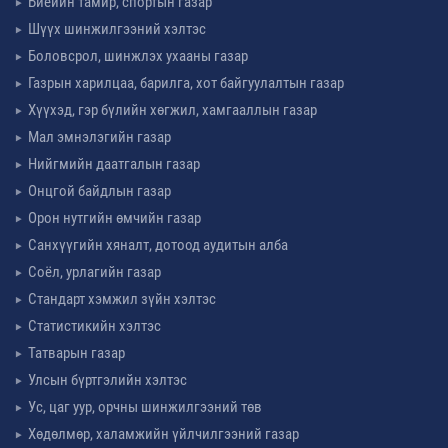
Биеийн тамир, спортын газар
Шүүх шинжилгээний хэлтэс
Боловсрол, шинжлэх ухааны газар
Газрын харилцаа, барилга, хот байгуулалтын газар
Хүүхэд, гэр бүлийн хөгжил, хамгааллын газар
Мал эмнэлэгийн газар
Нийгмийн даатгалын газар
Онцгой байдлын газар
Орон нутгийн өмчийн газар
Санхүүгийн хяналт, дотоод аудитын алба
Соёл, урлагийн газар
Стандарт хэмжил зүйн хэлтэс
Статистикийн хэлтэс
Татварын газар
Улсын бүртгэлийн хэлтэс
Ус, цаг уур, орчны шинжилгээний төв
Хөдөлмөр, халамжийн үйлчилгээний газар