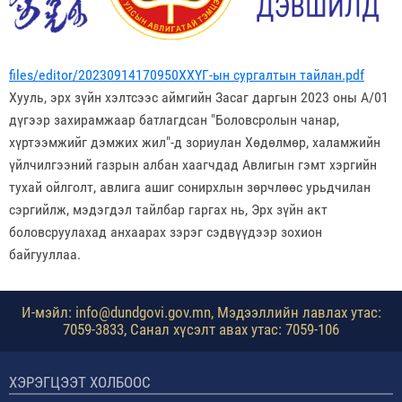
files/editor/20230914170950ХХҮГ-ын сургалтын тайлан.pdf
Хууль, эрх зүйн хэлтсээс аймгийн Засаг даргын 2023 оны А/01
дүгээр захирамжаар батлагдсан "Боловсролын чанар,
хүртээмжийг дэмжих жил"-д зориулан Хөдөлмөр, халамжийн
үйлчилгээний газрын албан хаагчдад Авлигын гэмт хэргийн
тухай ойлголт, авлига ашиг сонирхлын зөрчлөөс урьдчилан
сэргийлж, мэдэгдэл тайлбар гаргах нь, Эрх зүйн акт
боловсруулахад анхаарах зэрэг сэдвүүдээр зохион
байгууллаа.
И-мэйл: info@dundgovi.gov.mn, Мэдээллийн лавлах утас:
7059-3833, Санал хүсэлт авах утас: 7059-106
ХЭРЭГЦЭЭТ ХОЛБООС