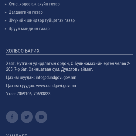
Хүнс, хөдөө аж ахуйн газар
Цагдаагийн газар
Шүүхийн шийдвэр гүйцэтгэх газар
Эрүүл мэндийн газар
ХОЛБОО БАРИХ
Хаяг. Нутгийн удирдлагын ордон, С.Буяннэмэхийн өргөн чөлөө 2-
205, 7-р баг, Сайнцагаан сум, Дундговь аймаг.
Цахим шуудан: info@dundgovi.gov.mn
Цахим хууудас: www.dundgovi.gov.mn
Утас: 7059106, 70593833