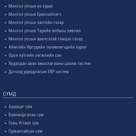
Монгол улсын их хурал
Монгол улсын Ерөнхийлөгч
Монгол улсын засгийн газар
Монгол улсын Төрийн албаны зөвлөл
Монгол улсын авилгатай тэмцэх газар
Аймгийн Иргэдийн төлөөлөгчдийн хурал
Орон нутгийн хөгжлийн сан
Худалдан авах ажиллагааны цахим систем
Дотоод удирдлагын ERP систем
СУМД
Адаацаг сум
Баянжаргалан сум
Говь-Угтаал сум
Гурвансайхан сум