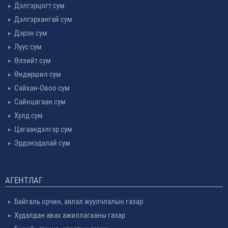
Дэлгэрцогт сум
Дэлгэрхангай сум
Дэрэн сум
Луус сум
Өлзийт сум
Өндөршил сум
Сайхан-Овоо сум
Сайнцагаан сум
Хулд сум
Цагаандэлгэр сум
Эрдэнэдалай сум
АГЕНТЛАГ
Байгаль орчин, аялал жуулчлалын газар
Худалдан авах ажиллагааны газар