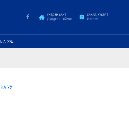
ҮНДСЭН САЙТ
САНАЛ, ХҮСЭЛТ
Дундговь аймаг
Илгээх
ЛЛАГУУД
НА УУ.