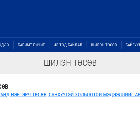
ЭДЭЭ
БАРИМТ БИЧИГ
ИЛ ТОД БАЙДАЛ
ШИЛЭН ТӨСӨВ
БАЙГУУ
ШИЛЭН ТӨСӨВ
СӨВ
АНД НЭВТЭРЧ ТӨСӨВ, САНХҮҮТЭЙ ХОЛБООТОЙ МЭДЭЭЛЛИЙГ АВ