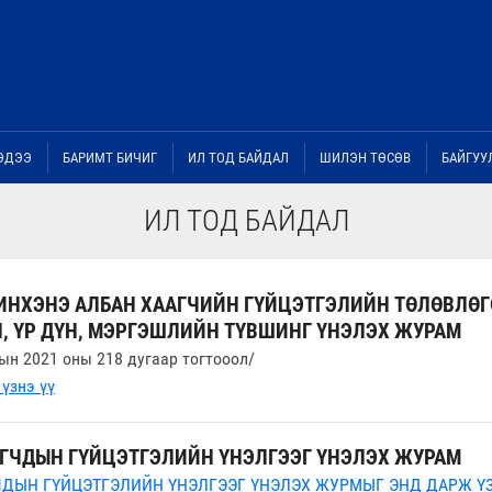
ЭДЭЭ
БАРИМТ БИЧИГ
ИЛ ТОД БАЙДАЛ
ШИЛЭН ТӨСӨВ
БАЙГУУ
ИЛ ТОД БАЙДАЛ
ИНХЭНЭ АЛБАН ХААГЧИЙН ГҮЙЦЭТГЭЛИЙН ТӨЛӨВЛӨГ
, ҮР ДҮН, МЭРГЭШЛИЙН ТҮВШИНГ ҮНЭЛЭХ ЖУРАМ
рын 2021 оны 218 дугаар тогтооол/
үзнэ үү
АГЧДЫН ГҮЙЦЭТГЭЛИЙН ҮНЭЛГЭЭГ ҮНЭЛЭХ ЖУРАМ
ЧДЫН ГҮЙЦЭТГЭЛИЙН ҮНЭЛГЭЭГ ҮНЭЛЭХ ЖУРМЫГ ЭНД ДАРЖ ҮЗ