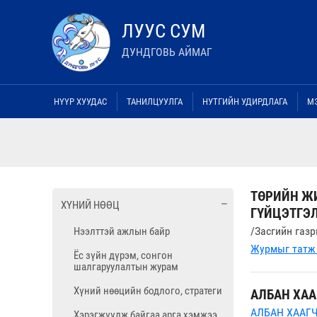
ЛУУС СУМ
ДУНДГОВЬ АЙМАГ
НҮҮР ХУУДАС
ТАНИЛЦУУЛГА
НУТГИЙН УДИРДЛАГА
М
ТӨРИЙН Ж
ХҮНИЙ НӨӨЦ
ГҮЙЦЭТГЭЛ
/Засгийн газ
Нээлттэй ажлын байр
Журмыг татж 
Ёс зүйн дүрэм, сонгон
шалгаруулалтын журам
Хүний нөөцийн бодлого, стратеги
АЛБАН ХА
АЛБАН ХААГ
Хэрэгжүүлж байгаа арга хэмжээ