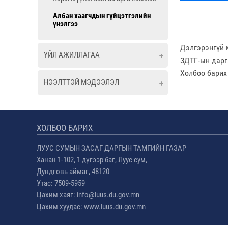
Албан хаагчдын гүйцэтгэлийн
үнэлгээ
Дэлгэрэнгүй 
ҮЙЛ АЖИЛЛАГАА
ЗДТГ-ын дарг
Холбоо барих
НЭЭЛТТЭЙ МЭДЭЭЛЭЛ
ХОЛБОО БАРИХ
ЛУУС СУМЫН ЗАСАГ ДАРГЫН ТАМГИЙН ГАЗАР
Ханан 1-102, 1 дүгээр баг, Луус сум,
Дундговь аймаг, 48120
Утас: 7509-5959
Цахим хаяг: info@luus.du.gov.mn
Цахим хуудас: www.luus.du.gov.mn