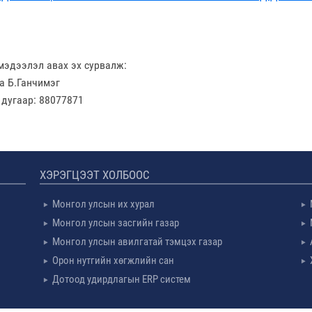
мэдээлэл авах эх сурвалж:
а Б.Ганчимэг
 дугаар: 88077871
ХЭРЭГЦЭЭТ ХОЛБООС
Монгол улсын их хурал
Монгол улсын засгийн газар
Монгол улсын авилгатай тэмцэх газар
Орон нутгийн хөгжлийн сан
Дотоод удирдлагын ERP систем