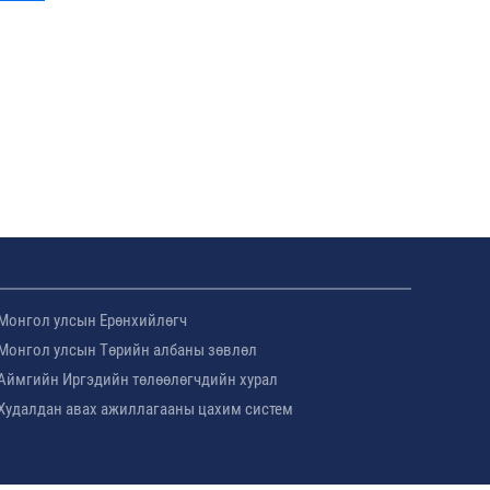
Монгол улсын Ерөнхийлөгч
Монгол улсын Төрийн албаны зөвлөл
Аймгийн Иргэдийн төлөөлөгчдийн хурал
Худалдан авах ажиллагааны цахим систем