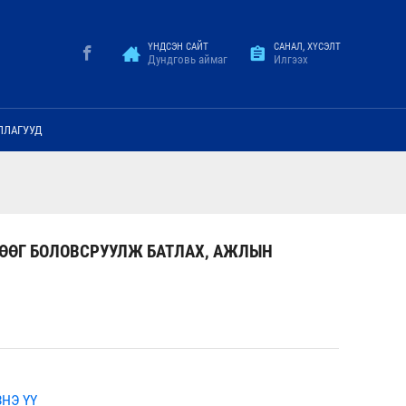
ҮНДСЭН САЙТ
САНАЛ, ХҮСЭЛТ
Дундговь аймаг
Илгээх
ЛЛАГУУД
ӨӨГ БОЛОВСРУУЛЖ БАТЛАХ, АЖЛЫН
НЭ ҮҮ