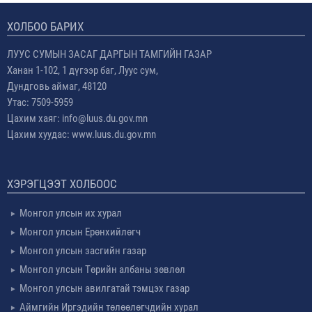
ХОЛБОО БАРИХ
ЛУУС СУМЫН ЗАСАГ ДАРГЫН ТАМГИЙН ГАЗАР
Ханан 1-102, 1 дүгээр баг, Луус сум,
Дундговь аймаг, 48120
Утас: 7509-5959
Цахим хаяг: info@luus.du.gov.mn
Цахим хуудас: www.luus.du.gov.mn
ХЭРЭГЦЭЭТ ХОЛБООС
Монгол улсын их хурал
Монгол улсын Ерөнхийлөгч
Монгол улсын засгийн газар
Монгол улсын Төрийн албаны зөвлөл
Монгол улсын авилгатай тэмцэх газар
Аймгийн Иргэдийн төлөөлөгчдийн хурал