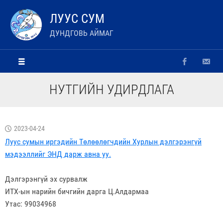
ЛУУС СУМ
ДУНДГОВЬ АЙМАГ
НУТГИЙН УДИРДЛАГА
2023-04-24
Луус сумын иргэдийн Төлөөлөгчдийн Хурлын дэлгэрэнгүй
мэдээллийг ЭНД дарж авна уу.
Дэлгэрэнгүй эх сурвалж
ИТХ-ын нарийн бичгийн дарга Ц.Алдармаа
Утас: 99034968