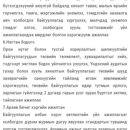
бүтээгдэхүүний аюулгүй байдалд хяналт тавих, малын өрхийн
гэрчилгээ, тамга, мэргэжлийн үнэмлэх, тэмдэгийн захиалга
авч холбогдох байгууллагад хүргүүлэх, малчдад үнэмлэх
тэмдэг олгох, холбогдох хууль тогтоомжийг үйл
ажиллагаандаа мөрдлөг болгон хэрэгжүүлж ажиллах
6.Нягтан бодогч
Орон нутаг болон тусгай зориулалтын шилжүүлгийн
байгууллагуудын төсвийн төлөвлөлт, хуваарилалтыг хийх,
тэдгээрт нягтлан бодох үйлчилгээ үзүүлэх, Үндэсний аудитын
газар болох хууль хяналтын байгууллагаас төсвийн шууд
захирагчийн санхүүгийн тайланд өгсөн зөвлөмжийг
хэрэгжүүлэх, төсвийн байгууллагын өдөр тутмын орлого,
зарлагын гүйлгээнд 2 дугаар гарын үсэг зурах бүртгэл хөтлөх,
тайлагнан ажиллах
7.Архив бичиг хэргийн ажилтан
Байгууллагын албан хэрэг хөтлөлтийн үйл ажиллагааг
холбогдох дүрэм журмын дагуу явуулан стандартын түвшинд
хүргэж тогтмолжуулах, Архивын ажлыг үндсэн зааврын дагуу