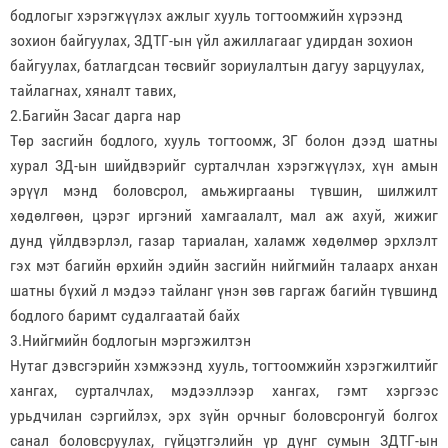
бодлогыг хэрэгжүүлэх ажлыг хууль тогтоомжийн хүрээнд
зохион байгуулах, ЗДТГ-ын үйл ажиллагааг удирдан зохион
байгуулах, батлагдсан төсвийг зориулалтын дагуу зарцуулах,
тайлагнах, хяналт тавих,
2.Багийн Засаг дарга нар
Төр засгийн бодлого, хууль тогтоомж, ЗГ болон дээд шатны
хурал ЗД-ын шийдвэрийг сурталчлан хэрэгжүүлэх, хүн амын
эрүүл мэнд боловсрол, амьжиргааны түвшин, шилжилт
хөдөлгөөн, цэрэг иргэний хамгаалалт, мал аж ахуй, жижиг
дунд үйлдвэрлэл, газар тариалан, халамж хөдөлмөр эрхлэлт
гэх мэт багийн өрхийн эдийн засгийн нийгмийн талаарх анхан
шатны бүхий л мэдээ тайланг үнэн зөв гаргаж багийн түвшинд
бодлого баримт судалгаатай байх
3.Нийгмийн бодлогын мэргэжилтэн
Нутаг дэвсгэрийн хэмжээнд хууль, тогтоомжийн хэрэгжилтийг
хангах, сурталчлах, мэдээллээр хангах, гэмт хэргээс
урьдчилан сэргийлэх, эрх зүйн орчныг боловсронгуй болгох
санал боловсруулах, гүйцэтгэлийн үр дүнг сумын ЗДТГ-ын