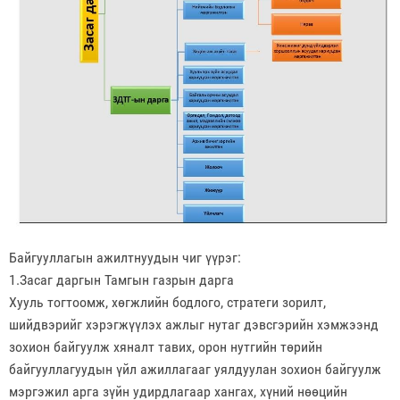
Байгууллагын ажилтнуудын чиг үүрэг:
1.Засаг даргын Тамгын газрын дарга
Хууль тогтоомж, хөгжлийн бодлого, стратеги зорилт,
шийдвэрийг хэрэгжүүлэх ажлыг нутаг дэвсгэрийн хэмжээнд
зохион байгуулж хяналт тавих, орон нутгийн төрийн
байгууллагуудын үйл ажиллагааг уялдуулан зохион байгуулж
мэргэжил арга зүйн удирдлагаар хангах, хүний нөөцийн