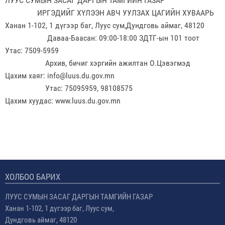
ЛУУС СУМЫН ЗАСАГ ДАРГЫН ТАМГИЙН ГАЗАР
ИРГЭДИЙГ ХҮЛЭЭН АВЧ УУЛЗАХ ЦАГИЙН ХУВААРЬ
Ханан 1-102, 1 дүгээр баг, Луус сум,Дундговь аймаг, 48120
Даваа-Баасан: 09:00-18:00 ЗДТГ-ын 101 тоот
Утас: 7509-5959
Архив, бичиг хэргийн ажилтан О.Цэвэгмэд
Цахим хаяг: info@luus.du.gov.mn
Утас: 75095959, 98108575
Цахим хуудас: www.luus.du.gov.mn
ХОЛБОО БАРИХ
ЛУУС СУМЫН ЗАСАГ ДАРГЫН ТАМГИЙН ГАЗАР
Ханан 1-102, 1 дүгээр баг, Луус сум,
Дундговь аймаг, 48120