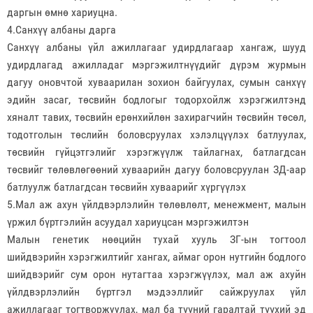
даргын өмнө хариуцна.
4.Санхүү албаны дарга
Санхүү албаны үйл ажиллагааг удирдлагаар хангаж, шууд
удирдлагад ажилладаг мэргэжилтнүүдийг дүрэм журмын
дагуу оновчтой хуваарилан зохион байгуулах, сумын санхүү
эдийн засаг, төсвийн бодлогыг тодорхойлж хэрэгжилтэнд
хяналт тавих, төсвийн ерөнхийлөн захирагчийн төсвийн төсөл,
тодотголын төслийн боловсруулах хэлэлцүүлэх батлуулах,
төсвийн гүйцэтгэлийг хэрэгжүүлж тайлагнах, батлагдсан
төсвийг төлөвлөгөөний хуваарийн дагуу боловсруулан ЗД-аар
батлуулж батлагдсан төсвийн хуваарийг хүргүүлэх
5.Мал аж ахун үйлдвэрлэлийн төлөвлөлт, менежмент, малын
үржил бүртгэлийн асуудал хариуцсан мэргэжилтэн
Малын генетик нөөцийн тухай хууль ЗГ-ын тогтоол
шийдвэрийн хэрэгжилтийг хангах, аймаг орон нутгийн бодлого
шийдвэрийг сум орон нутагтаа хэрэгжүүлэх, мал аж ахуйн
үйлдвэрлэлийн бүртгэл мэдээллийг сайжруулах үйл
ажиллагааг тогтворжуулах, мал ба түүний гаралтай түүхий эд