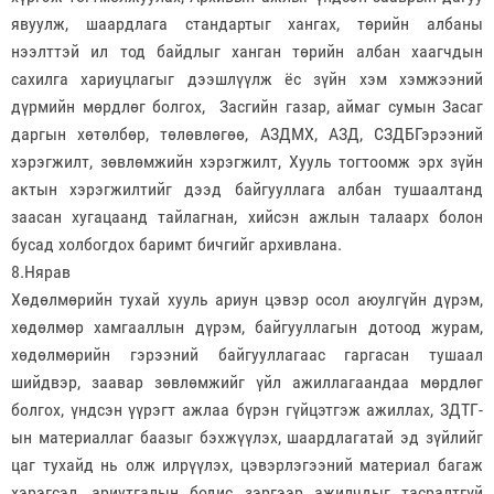
явуулж, шаардлага стандартыг хангах, төрийн албаны
нээлттэй ил тод байдлыг ханган төрийн албан хаагчдын
сахилга хариуцлагыг дээшлүүлж ёс зүйн хэм хэмжээний
дүрмийн мөрдлөг болгох, Засгийн газар, аймаг сумын Засаг
даргын хөтөлбөр, төлөвлөгөө, АЗДМХ, АЗД, СЗДБГэрээний
хэрэгжилт, зөвлөмжийн хэрэгжилт, Хууль тогтоомж эрх зүйн
актын хэрэгжилтийг дээд байгууллага албан тушаалтанд
заасан хугацаанд тайлагнан, хийсэн ажлын талаарх болон
бусад холбогдох баримт бичгийг архивлана.
8.Нярав
Хөдөлмөрийн тухай хууль ариун цэвэр осол аюулгүйн дүрэм,
хөдөлмөр хамгааллын дүрэм, байгууллагын дотоод журам,
хөдөлмөрийн гэрээний байгууллагаас гаргасан тушаал
шийдвэр, заавар зөвлөмжийг үйл ажиллагаандаа мөрдлөг
болгох, үндсэн үүрэгт ажлаа бүрэн гүйцэтгэж ажиллах, ЗДТГ-
ын материаллаг баазыг бэхжүүлэх, шаардлагатай эд зүйлийг
цаг тухайд нь олж илрүүлэх, цэвэрлэгээний материал багаж
хэрэгсэл, ариутгалын бодис зэргээр ажилчдыг тасралтгүй