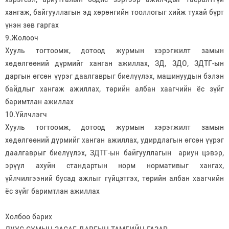
хангаж, байгууллагын эд хөрөнгийн тооллогыг хийж тухай бүрт
үнэн зөв гаргах
9.Жолооч
Хууль тогтоомж, дотоод журмын хэрэгжилт замын
хөдөлгөөний дүрмийг ханган ажиллах, ЗД, ЗДО, ЗДТГ-ын
даргын өгсөн үүрэг даалгаврыг биелүүлэх, машинуудын бэлэн
байдлыг хангаж ажиллах, төрийн албан хаагчийн ёс зүйг
баримтлан ажиллах
10.Үйлчлэгч
Хууль тогтоомж, дотоод журмын хэрэгжилт замын
хөдөлгөөний дүрмийг ханган ажиллах, удирдлагын өгсөн үүрэг
даалгаврыг биелүүлэх, ЗДТГ-ын байгууллагын ариун цэвэр,
эрүүл ахуйн стандартын норм нормативыг хангах,
үйлчилгээний бусад ажлыг гүйцэтгэх, төрийн албан хаагчийн
ёс зүйг баримтлан ажиллах
Холбоо барих