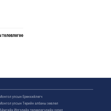
Ы ТӨЛӨВЛӨГӨӨ
Монгол улсын Ерөнхийлөгч
Монгол улсын Төрийн албаны зөвлөл
Аймгийн Иргэдийн төлөөлөгчдийн хурал