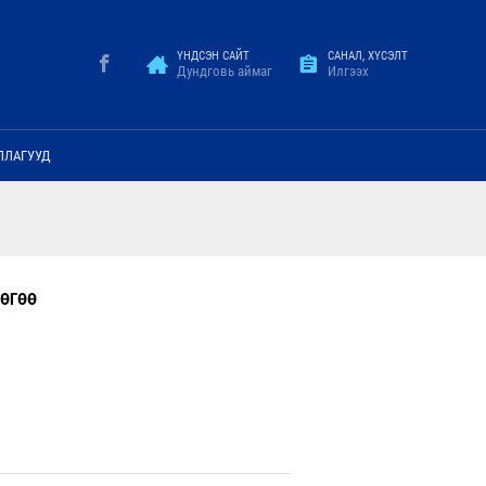
ҮНДСЭН САЙТ
САНАЛ, ХҮСЭЛТ
Дундговь аймаг
Илгээх
ЛЛАГУУД
ЛӨГӨӨ