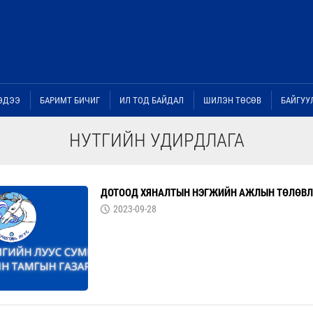
ЭДЭЭ
БАРИМТ БИЧИГ
ИЛ ТОД БАЙДАЛ
ШИЛЭН ТӨСӨВ
БАЙГУУ
НУТГИЙН УДИРДЛАГА
ДОТООД ХЯНАЛТЫН НЭГЖИЙН АЖЛЫН ТӨЛӨВ
2023-09-28