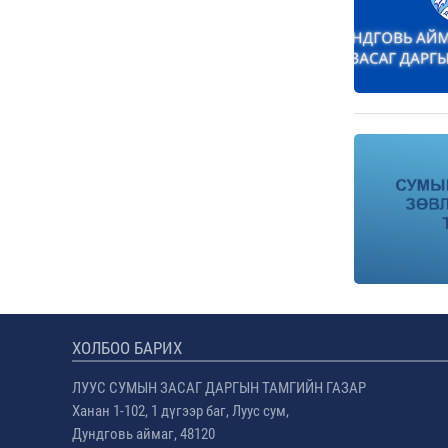
ХОЛБОО БАРИХ
ЛУУС СУМЫН ЗАСАГ ДАРГЫН ТАМГИЙН ГАЗАР
Ханан 1-102, 1 дүгээр баг, Луус сум,
Дундговь аймаг, 48120