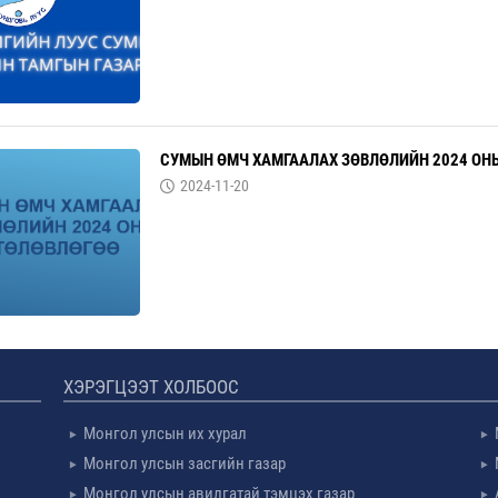
СУМЫН ӨМЧ ХАМГААЛАХ ЗӨВЛӨЛИЙН 2024 ОН
2024-11-20
ХЭРЭГЦЭЭТ ХОЛБООС
Монгол улсын их хурал
Монгол улсын засгийн газар
Монгол улсын авилгатай тэмцэх газар