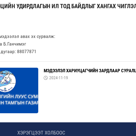
ЦИЙН УДИРДЛАГЫН ИЛ ТОД БАЙДЛЫГ ХАНГАХ ЧИГЛЭ
мэдээлэл авах эх сурвалж:
а Б.Ганчимэг
 дугаар: 88077871
МЭДЭЭЛЭЛ ХАРИУЦАГЧИЙН ЗАРДЛААР СУРАЛ
2024-11-19
ХЭРЭГЦЭЭТ ХОЛБООС