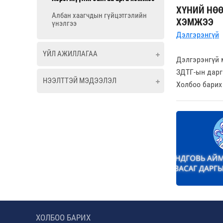
ХҮНИЙ НӨӨ
Албан хаагчдын гүйцэтгэлийн
ХЭМЖЭЭ
үнэлгээ
Дэлгэрэнгүй
ҮЙЛ АЖИЛЛАГАА
Дэлгэрэнгүй 
ЗДТГ-ын дарг
НЭЭЛТТЭЙ МЭДЭЭЛЭЛ
Холбоо барих
ХОЛБОО БАРИХ