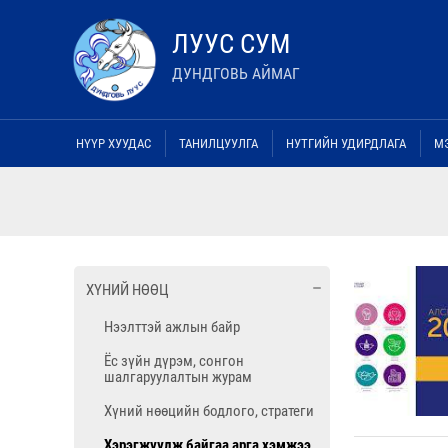
ЛУУС СУМ
ДУНДГОВЬ АЙМАГ
НҮҮР ХУУДАС
ТАНИЛЦУУЛГА
НУТГИЙН УДИРДЛАГА
М
ХҮНИЙ НӨӨЦ
Нээлттэй ажлын байр
Ёс зүйн дүрэм, сонгон
шалгаруулалтын журам
Хүний нөөцийн бодлого, стратеги
Хэрэгжүүлж байгаа арга хэмжээ