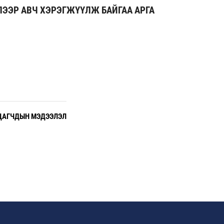
ЛЭЭР АВЧ ХЭРЭГЖҮҮЛЖ БАЙГАА АРГА
ЦАГЧДЫН МЭДЭЭЛЭЛ