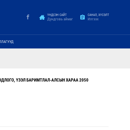
ҮНДСЭН САЙТ
САНАЛ, ХҮСЭЛТ
Дундговь аймаг
Илгээх
ЛЛАГУУД
ОДЛОГО, ҮЗЭЛ БАРИМТЛАЛ-АЛСЫН ХАРАА 2050