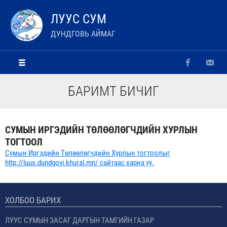
ЛУУС СУМ
ДУНДГОВЬ АЙМАГ
БАРИМТ БИЧИГ
СУМЫН ИРГЭДИЙН ТӨЛӨӨЛӨГЧДИЙН ХУРЛЫН
ТОГТООЛ
Сумын Иргэдийн Төлөөлөгчдийн Хурлын тогтоолыг
http://luus.dundgovi.khural.mn/ сайтаас харна уу.
ХОЛБОО БАРИХ
ЛУУС СУМЫН ЗАСАГ ДАРГЫН ТАМГИЙН ГАЗАР