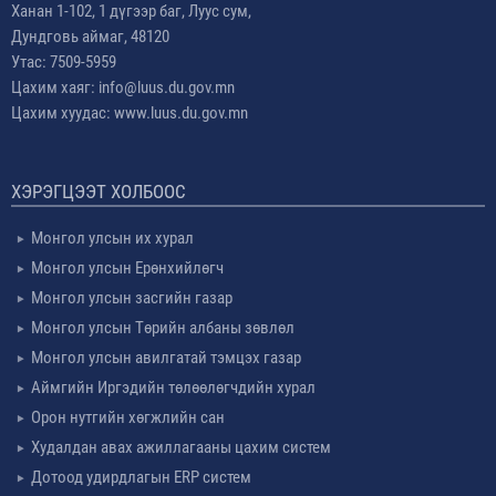
Ханан 1-102, 1 дүгээр баг, Луус сум,
Дундговь аймаг, 48120
Утас: 7509-5959
Цахим хаяг: info@luus.du.gov.mn
Цахим хуудас: www.luus.du.gov.mn
ХЭРЭГЦЭЭТ ХОЛБООС
Монгол улсын их хурал
Монгол улсын Ерөнхийлөгч
Монгол улсын засгийн газар
Монгол улсын Төрийн албаны зөвлөл
Монгол улсын авилгатай тэмцэх газар
Аймгийн Иргэдийн төлөөлөгчдийн хурал
Орон нутгийн хөгжлийн сан
Худалдан авах ажиллагааны цахим систем
Дотоод удирдлагын ERP систем