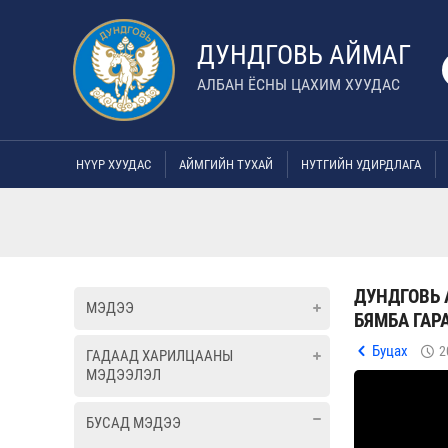
ДУНДГОВЬ АЙМАГ
АЛБАН ЁСНЫ ЦАХИМ ХУУДАС
НҮҮР ХУУДАС
АЙМГИЙН ТУХАЙ
НУТГИЙН УДИРДЛАГА
ДУНДГОВЬ 
МЭДЭЭ
БЯМБА ГА
Буцах
2
ГАДААД ХАРИЛЦААНЫ
МЭДЭЭЛЭЛ
БУСАД МЭДЭЭ