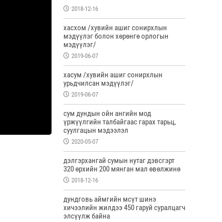
2018-12-16
хасхом /хувийн ашиг сонирхлын
мэдүүлэг болон хөрөнгө орлогын
мэдүүлэг/
2019-06-07
хасум /хувийн ашиг сонирхлын
урьдчилсан мэдүүлэг/
2019-06-07
сум дундын ойн ангийн мод
үржүүлгийн талбайгаас гарах тарьц,
суулгацын мэдээлэл
2020-05-07
дэлгэрхангай сумын нутаг дэвсгэрт
320 өрхийн 200 мянган мал өвөлжинө
2018-12-16
дундговь аймгийн мсүт шинэ
хичээлийн жилдээ 450 гаруй суралцагч
элсүүлж байна