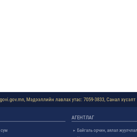
ovi.gov.mn, Мэдээллийн лавлах утас: 7059-3833, Санал хүсэлт 
АГЕНТЛАГ
 сум
Байгаль орчин, аялал жуулчла