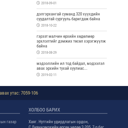
2018-09-01
дэлгэрхангай суманд 320 хүүхдийн
суудалтай сургууль баригдаж байна
2018-10-22
гэрээт малчин өрхийн хөдөлмөр
эрхлэлтийг дэмжих төсөл хэрэгжүүлж
байна
2018-08-29
мэдээллийн ил тод байдал, мэдээлэл
авах эрхийн тухай хуулиас...
2019-02-11
авах утас: 7059-106
ХОЛБОО БАРИХ
лын газар
Хаяг. Нутгийн удирдлагын ордон,
С.Буяннэмэхийн өргөн чөлөө 2-205, 7-р баг,