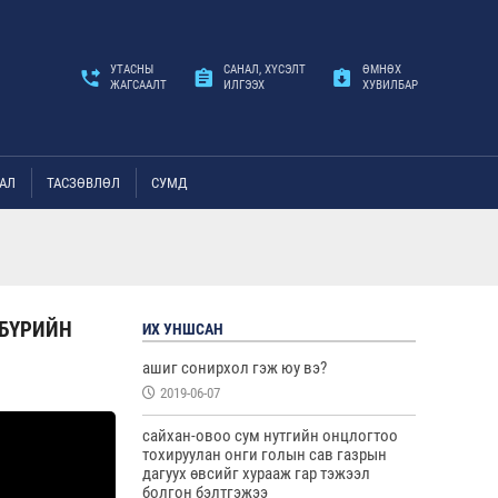
УТАСНЫ
САНАЛ, ХҮСЭЛТ
ӨМНӨХ
ЖАГСААЛТ
ИЛГЭЭХ
ХУВИЛБАР
АЛ
ТАСЗӨВЛӨЛ
СУМД
 БҮРИЙН
ИХ УНШСАН
ашиг сонирхол гэж юу вэ?
2019-06-07
сайхан-овоо сум нутгийн онцлогтоо
тохируулан онги голын сав газрын
дагуух өвсийг хурааж гар тэжээл
болгон бэлтгэжээ