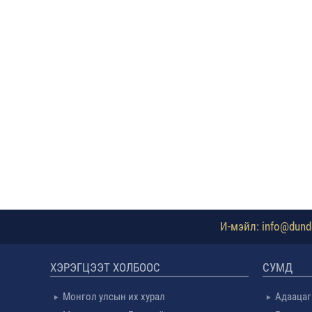
И-мэйл: info@dundg
ХЭРЭГЦЭЭТ ХОЛБООС
СУМД
Монгол улсын их хурал
Адаацаг