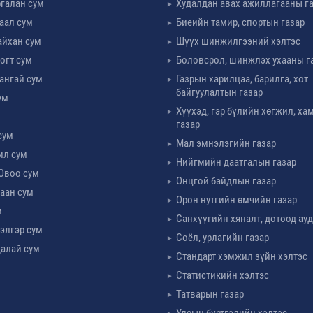
галан сум
Худалдан авах ажиллагааны г
таал сум
Биеийн тамир, спортын газар
айхан сум
Шүүх шинжилгээний хэлтэс
огт сум
Боловсрол, шинжлэх ухааны г
ангай сум
Газрын харилцаа, барилга, хот
байгуулалтын газар
ум
Хүүхэд, гэр бүлийн хөгжил, х
м
газар
сум
Мал эмнэлэгийн газар
ил сум
Нийгмийн даатгалын газар
Овоо сум
Онцгой байдлын газар
аан сум
Орон нутгийн өмчийн газар
м
Санхүүгийн хяналт, дотоод ау
элгэр сум
Соёл, урлагийн газар
алай сум
Стандарт хэмжил зүйн хэлтэс
Статистикийн хэлтэс
Татварын газар