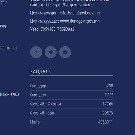
азар
Сайнцагаан сум, Дундговь аймаг.
Цахим шуудан: info@dundgovi.gov.mn
Цахим хууудас: www.dundgovi.gov.mn
азар
Утас: 7059106, 70593833
амгааллын
ХАНДАЛТ
Өнөөдөр
208
дитын алба
Өчигдөр
1777
Сүүлийн 7 хоног
17746
Сүүлийн сар
80579
Нийт
4360011