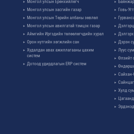
Монгол улсын Ерөнхийлөгч
Баянжар
Монгол улсын засгийн газар
Говь-Уг
Монгол улсын Төрийн албаны зөвлөл
Гурванс
Монгол улсын авилгатай тэмцэх газар
Дэлгэрц
Аймгийн Иргэдийн төлөөлөгчдийн хурал
Дэлгэрх
Орон нутгийн хөгжлийн сан
Дэрэн с
Худалдан авах ажиллагааны цахим
Луус су
систем
Өлзийт 
Дотоод удирдлагын ERP систем
Өндөрш
Сайхан-
Сайнцаг
Хулд су
Цагаанд
Эрдэнэд