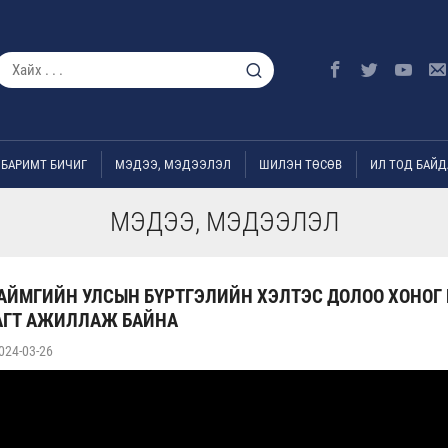
БАРИМТ БИЧИГ
МЭДЭЭ, МЭДЭЭЛЭЛ
ШИЛЭН ТӨСӨВ
ИЛ ТОД БАЙД
МЭДЭЭ, МЭДЭЭЛЭЛ
АЙМГИЙН УЛСЫН БҮРТГЭЛИЙН ХЭЛТЭС ДОЛОО ХОНОГ
РАГТ АЖИЛЛАЖ БАЙНА
024-03-26