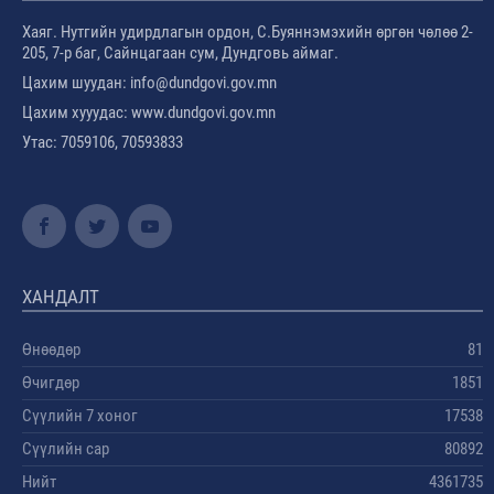
Хаяг. Нутгийн удирдлагын ордон, С.Буяннэмэхийн өргөн чөлөө 2-
205, 7-р баг, Сайнцагаан сум, Дундговь аймаг.
Цахим шуудан: info@dundgovi.gov.mn
Цахим хууудас: www.dundgovi.gov.mn
Утас: 7059106, 70593833
ХАНДАЛТ
Өнөөдөр
81
Өчигдөр
1851
Сүүлийн 7 хоног
17538
Сүүлийн сар
80892
Нийт
4361735