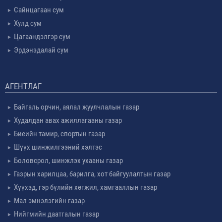
Сайнцагаан сум
Хулд сум
Цагаандэлгэр сум
Эрдэнэдалай сум
АГЕНТЛАГ
Байгаль орчин, аялал жуулчлалын газар
Худалдан авах ажиллагааны газар
Биеийн тамир, спортын газар
Шүүх шинжилгээний хэлтэс
Боловсрол, шинжлэх ухааны газар
Газрын харилцаа, барилга, хот байгуулалтын газар
Хүүхэд, гэр бүлийн хөгжил, хамгааллын газар
Мал эмнэлэгийн газар
Нийгмийн даатгалын газар