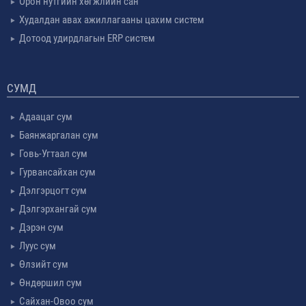
Орон нутгийн хөгжлийн сан
Худалдан авах ажиллагааны цахим систем
Дотоод удирдлагын ERP систем
СУМД
Адаацаг сум
Баянжаргалан сум
Говь-Угтаал сум
Гурвансайхан сум
Дэлгэрцогт сум
Дэлгэрхангай сум
Дэрэн сум
Луус сум
Өлзийт сум
Өндөршил сум
Сайхан-Овоо сум