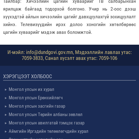
Тайлбар: Хичээлийн цагийн хуваарийг ТВ салбарынхан
ярилцаж байгаад тодорхой болгоно. Учир нь 2-оос дээш
хүүхэдтэй айлын хичээлийн цагийг давхцуулахгүй зохицуулалт
хийнэ. Телевизүүдийн ирэх долоо хоногийн хөтөлбөрөөс
цагийн хуваарийг мэдэж авах боломжтой.
И-мэйл: info@dundgovi.gov.mn, Мэдээллийн лавлах утас:
7059-3833, Санал хүсэлт авах утас: 7059-106
ХЭРЭГЦЭЭТ ХОЛБООС
Монгол улсын их хурал
Монгол улсын Ерөнхийлөгч
Монгол улсын засгийн газар
Монгол улсын Төрийн албаны зөвлөл
Монгол улсын авилгатай тэмцэх газар
Аймгийн Иргэдийн төлөөлөгчдийн хурал