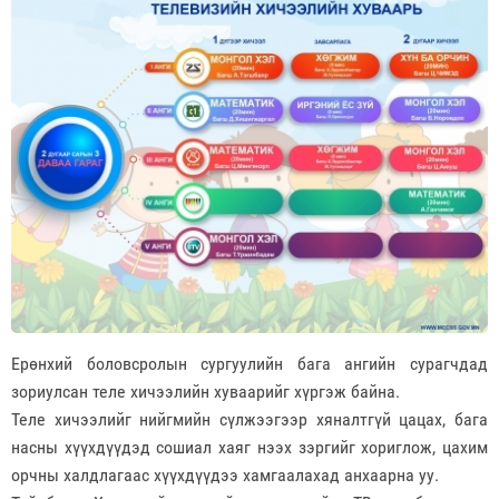
Ерөнхий боловсролын сургуулийн бага ангийн сурагчдад
зориулсан теле хичээлийн хуваарийг хүргэж байна.
Теле хичээлийг нийгмийн сүлжээгээр хяналтгүй цацах, бага
насны хүүхдүүдэд сошиал хаяг нээх зэргийг хориглож, цахим
орчны халдлагаас хүүхдүүдээ хамгаалахад анхаарна уу.