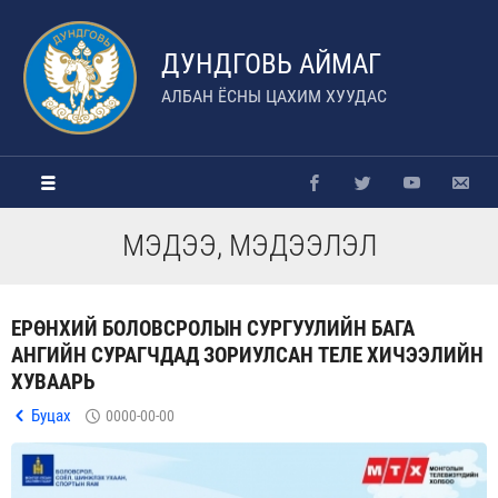
ДУНДГОВЬ АЙМАГ
АЛБАН ЁСНЫ ЦАХИМ ХУУДАС
МЭДЭЭ, МЭДЭЭЛЭЛ
ЕРӨНХИЙ БОЛОВСРОЛЫН СУРГУУЛИЙН БАГА
АНГИЙН СУРАГЧДАД ЗОРИУЛСАН ТЕЛЕ ХИЧЭЭЛИЙН
ХУВААРЬ
Буцах
0000-00-00