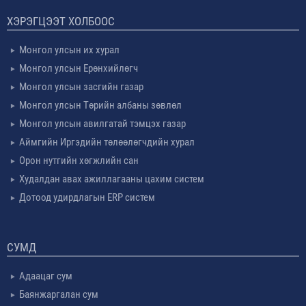
ХЭРЭГЦЭЭТ ХОЛБООС
Монгол улсын их хурал
Монгол улсын Ерөнхийлөгч
Монгол улсын засгийн газар
Монгол улсын Төрийн албаны зөвлөл
Монгол улсын авилгатай тэмцэх газар
Аймгийн Иргэдийн төлөөлөгчдийн хурал
Орон нутгийн хөгжлийн сан
Худалдан авах ажиллагааны цахим систем
Дотоод удирдлагын ERP систем
СУМД
Адаацаг сум
Баянжаргалан сум