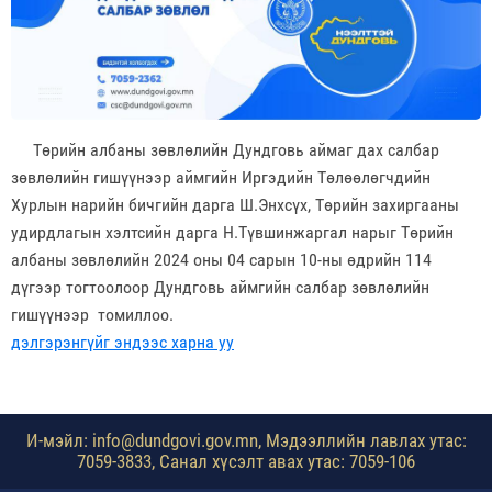
Төрийн албаны зөвлөлийн Дундговь аймаг дах салбар
зөвлөлийн гишүүнээр аймгийн Иргэдийн Төлөөлөгчдийн
Хурлын нарийн бичгийн дарга Ш.Энхсүх, Төрийн захиргааны
удирдлагын хэлтсийн дарга Н.Түвшинжаргал нарыг Төрийн
албаны зөвлөлийн 2024 оны 04 сарын 10-ны өдрийн 114
дүгээр тогтоолоор Дундговь аймгийн салбар зөвлөлийн
гишүүнээр томиллоо.
дэлгэрэнгүйг эндээс харна уу
И-мэйл: info@dundgovi.gov.mn, Мэдээллийн лавлах утас:
7059-3833, Санал хүсэлт авах утас: 7059-106