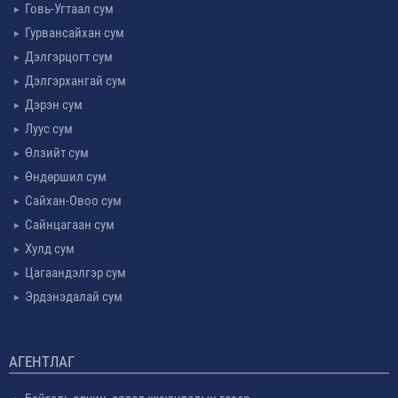
Говь-Угтаал сум
Гурвансайхан сум
Дэлгэрцогт сум
Дэлгэрхангай сум
Дэрэн сум
Луус сум
Өлзийт сум
Өндөршил сум
Сайхан-Овоо сум
Сайнцагаан сум
Хулд сум
Цагаандэлгэр сум
Эрдэнэдалай сум
АГЕНТЛАГ