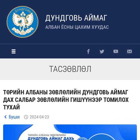
ДУНДГОВЬ АЙМАГ
АЛБАН ЁСНЫ ЦАХИМ ХУУДАС
ТАСЗӨВЛӨЛ
ТӨРИЙН АЛБАНЫ ЗӨВЛӨЛИЙН ДУНДГОВЬ АЙМАГ
ДАХ САЛБАР ЗӨВЛӨЛИЙН ГИШҮҮНЭЭР ТОМИЛОХ
ТУХАЙ
Буцах
2024-04-23