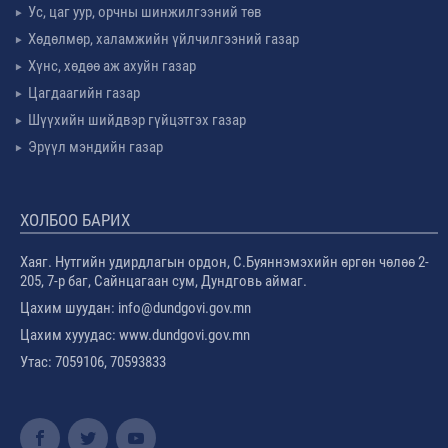
Ус, цаг уур, орчны шинжилгээний төв
Хөдөлмөр, халамжийн үйлчилгээний газар
Хүнс, хөдөө аж ахуйн газар
Цагдаагийн газар
Шүүхийн шийдвэр гүйцэтгэх газар
Эрүүл мэндийн газар
ХОЛБОО БАРИХ
Хаяг. Нутгийн удирдлагын ордон, С.Буяннэмэхийн өргөн чөлөө 2-
205, 7-р баг, Сайнцагаан сум, Дундговь аймаг.
Цахим шуудан: info@dundgovi.gov.mn
Цахим хууудас: www.dundgovi.gov.mn
Утас: 7059106, 70593833