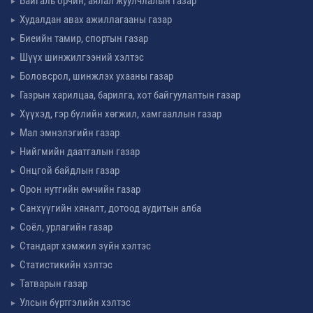
Байгаль орчин, аялал жуулчлалын газар
Худалдан авах ажиллагааны газар
Биеийн тамир, спортын газар
Шүүх шинжилгээний хэлтэс
Боловсрол, шинжлэх ухааны газар
Газрын харилцаа, барилга, хот байгуулалтын газар
Хүүхэд, гэр бүлийн хөгжил, хамгааллын газар
Мал эмнэлэгийн газар
Нийгмийн даатгалын газар
Онцгой байдлын газар
Орон нутгийн өмчийн газар
Санхүүгийн хяналт, дотоод аудитын алба
Соёл, урлагийн газар
Стандарт хэмжил зүйн хэлтэс
Статистикийн хэлтэс
Татварын газар
Улсын бүртгэлийн хэлтэс