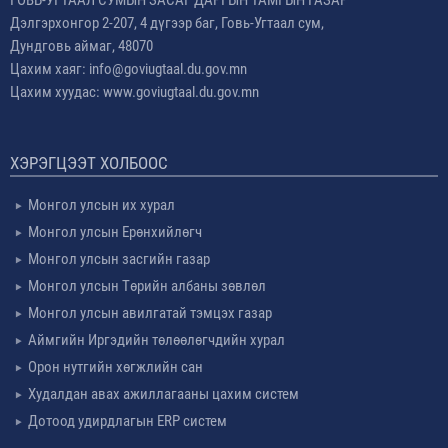
ГОВЬ-УГТААЛ СУМЫН ЗАСАГ ДАРГЫН ТАМГЫН ГАЗАР
Дэлгэрхонгор 2-207, 4 дүгээр баг, Говь-Угтаал сум,
Дундговь аймаг, 48070
Цахим хаяг: info@goviugtaal.du.gov.mn
Цахим хуудас: www.goviugtaal.du.gov.mn
ХЭРЭГЦЭЭТ ХОЛБООС
Монгол улсын их хурал
Монгол улсын Ерөнхийлөгч
Монгол улсын засгийн газар
Монгол улсын Төрийн албаны зөвлөл
Монгол улсын авилгатай тэмцэх газар
Аймгийн Иргэдийн төлөөлөгчдийн хурал
Орон нутгийн хөгжлийн сан
Худалдан авах ажиллагааны цахим систем
Дотоод удирдлагын ERP систем