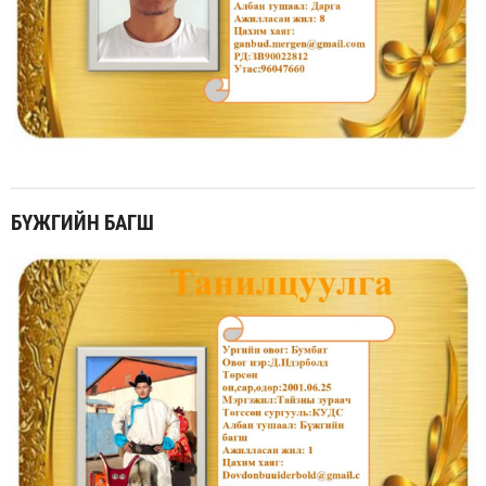
БҮЖГИЙН БАГШ