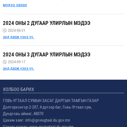
мэдээ харах
2024 ОНЫ 2 ДУГААР УЛИРЛЫН МЭДЭЭ
2024-06-21
энд дарж үзнэ үү.
2024 ОНЫ 3 ДУГААР УЛИРЛЫН МЭДЭЭ
2024-09-17
энд дарж үзнэ үү.
ХОЛБОО БАРИХ
ГОВЬ-УГТААЛ СУМЫН ЗАСАГ ДАРГЫН ТАМГЫН ГАЗАР
Дэлгэрхонгор 2-207, 4 дүгээр баг, Говь-Угтаал сум,
Дундговь аймаг, 48070
Цахим хаяг: info@goviugtaal.du.gov.mn
Цахим хуудас: www.goviugtaal.du.gov.mn