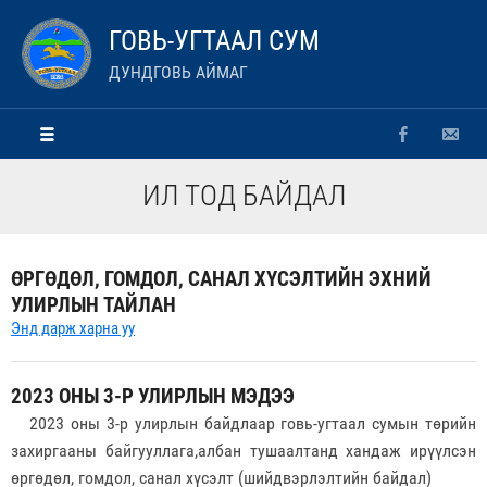
ГОВЬ-УГТААЛ СУМ
ДУНДГОВЬ АЙМАГ
ИЛ ТОД БАЙДАЛ
ӨРГӨДӨЛ, ГОМДОЛ, САНАЛ ХҮСЭЛТИЙН ЭХНИЙ
УЛИРЛЫН ТАЙЛАН
Энд дарж харна уу
2023 ОНЫ 3-Р УЛИРЛЫН МЭДЭЭ
2023 оны 3-р улирлын байдлаар говь-угтаал сумын төрийн
захиргааны байгууллага,албан тушаалтанд хандаж ирүүлсэн
өргөдөл, гомдол, санал хүсэлт (шийдвэрлэлтийн байдал)