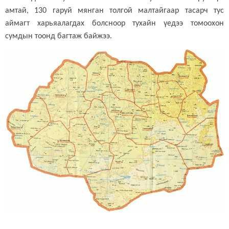
амтай, 130 гаруй мянган толгой малтайгаар тасарч тус
аймагт харьяалагдах болсноор тухайн үедээ томоохон
сумдын тоонд багтаж байжээ.