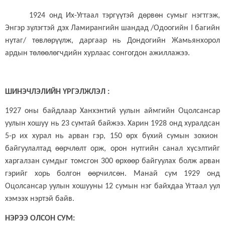
1924 онд Их-Угтаал тэргүүтэй дөрвөн сумыг нэгтгэж,
Энгэр зүлэгтэй дэх Ламирангийн шандад /Одоогийн
I
багийн
нутаг/ төвлөрүүлж, даргаар нь Дондогийн Жамьянхорол
ардын төлөөлөгчдийн хурлаас сонгогдон ажиллажээ.
ШИНЭЧЛЭЛИЙН ҮРГЭЛЖЛЭЛ :
1927 оны байдлаар Ханхэнтий уулын аймгийн Оцолсансар
уулын хошуу нь 23 сумтай байжээ. Харин 1928 онд хуралдсан
5-
р их хурал нь арван гэр, 150 өрх бүхий сумын зохион
байгуулалтад өөрчлөлт орж, орон нутгийн санал хүсэлтийг
харгалзан сумдыг томсгон 300 өрхөөр байгуулах болж арван
гэрийг хорь болгон өөрчилсөн. Манай сум 1929 онд
Оцолсансар уулын хошууны 12 сумын нэг байхдаа Угтаал уул
хэмээх нэртэй байв.
НЭРЭЭ ОЛСОН СУМ: