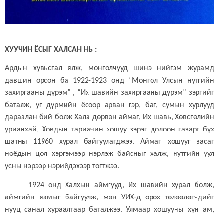
ХУУЧИН ЁСЫГ ХАЛСАН НЬ :
Ардын хувьсгал ялж, монголчууд шинэ нийгэм журамд
давшин орсон ба 1922-1923 онд “Монгол Улсын нутгийн
захиргааны дүрэм” , “Их шавийн захиргааны дүрэм” зэргийг
баталж, уг дүрмийн ёсоор арван гэр, баг, сумын хурлууд
дараалан бий болж Хала дөрвөн аймаг, Их шавь, Хөвсгөлийн
урианхай, Ховдын тариачин хошуу зэрэг долоон газарт бүх
шатны 11960 хурал байгуулагджээ. Аймаг хошууг засаг
ноёдын цол хэргэмээр нэрлэж байсныг халж, нутгийн уул
усны нэрээр нэрийдэхээр тогтжээ.
1924 онд Халхын аймгууд, Их шавийн хурал болж,
аймгийн яамыг байгуулж, мөн УИХ-д орох төлөөлөгчдийг
нууц санал хураалтаар баталжээ. Улмаар хошууны хүн ам,