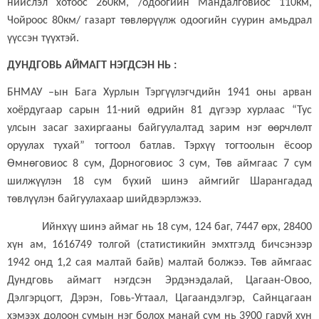
нийслэл хотоос 260км, /одоогийн Мандалговиос 110км,
Чойроос 80км/ газарт төвлөрүүлж одоогийн суурин амьдрал
үүссэн түүхтэй.
ДУНДГОВЬ АЙМАГТ НЭГДСЭН НЬ :
БНМАУ –ын Бага Хурлын Тэргүүлэгчдийн 1941 оны арван
хоёрдугаар сарын 11-ний өдрийн 81 дүгээр хурлаас “Тус
улсын засаг захиргааны байгуулалтад зарим нэг өөрчлөлт
оруулах тухай” тогтоол батлав. Тэрхүү тогтоолын ёсоор
Өмнөговиос 8 сум, Дорноговиос 3 сум, Төв аймгаас 7 сум
шилжүүлэн 18 сум бүхий шинэ аймгийг Шарангадад
төвлүүлэн байгуулахаар шийдвэрлэжээ.
Ийнхүү шинэ аймаг нь 18 сум, 124 баг, 7447 өрх, 28400
хүн ам, 1616749 толгой
(
статистикийн эмхтгэлд бичсэнээр
1942 онд 1,2 сая малтай байв
)
малтай болжээ. Төв аймгаас
Дундговь аймагт нэгдсэн Эрдэнэдалай, Цагаан-Овоо,
Дэлгэрцогт, Дэрэн, Говь-Угтаал, Цагаандэлгэр, Сайнцагаан
хэмээх долоон сумын нэг болох манай сум нь 3900 гаруй хүн