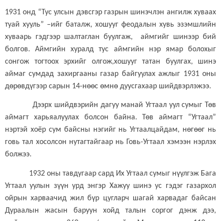
1931 онд “Тус улсын дэвсгэр газрын шинэчлэн ангилж хуваах
туай хууль” –ийг баталж, хошууг феодалын хувь эзэмшлийн
хуваарь гэдгээр шалтаглан буулгаж,
аймгийг шинээр бий
болгов. Аймгийн хуралд тус аймгийн нэр ямар болохыг
сонгож тогтоох эрхийг олгож,хошууг татан буулгах, шинэ
аймаг сумдад захиргааны газар байгуулах ажлыг 1931 оны
дөрөвдүгээр сарын 14-нөөс өмнө дуусгахаар шийдвэрлэжээ.
Дээрх шийдвэрийн дагуу манай Угтаал уул сумыг Төв
аймагт харьяалуулах болсон байна. Төв аймагт “Угтаал”
нэртэй хоёр сум байсны нэгийг нь Угтаалцайдам, нөгөөг нь
говь тал хосолсон нутагтайгаар нь Говь-Угтаал хэмээн нэрлэх
болжээ.
1932 оны тавдугаар сард Их Угтаал сумыг нүүлгэж Бага
Угтаал уулын зүүн урд энгэр Хажуу шинэ ус гэдэг газархол
ойрын харваачид жил бүр цугларч шагай харвадаг байсан
Дураалын жасын баруун хойд талын соргог дэнж дээ,