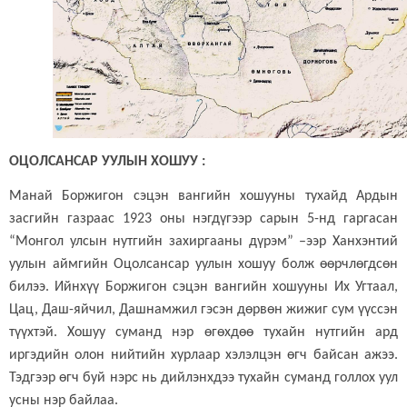
ОЦОЛСАНСАР УУЛЫН ХОШУУ :
Манай Боржигон сэцэн вангийн хошууны тухайд Ардын
засгийн газраас 1923 оны нэгдүгээр сарын 5-нд гаргасан
“Монгол улсын нутгийн захиргааны дүрэм” –ээр Ханхэнтий
уулын аймгийн Оцолсансар уулын хошуу болж өөрчлөгдсөн
билээ. Ийнхүү Боржигон сэцэн вангийн хошууны Их Угтаал,
Цац, Даш-яйчил, Дашнамжил гэсэн дөрвөн жижиг сум үүссэн
түүхтэй. Хошуу суманд нэр өгөхдөө тухайн нутгийн ард
иргэдийн олон нийтийн хурлаар хэлэлцэн өгч байсан ажээ.
Тэдгээр өгч буй нэрс нь дийлэнхдээ тухайн суманд голлох уул
усны нэр байлаа.