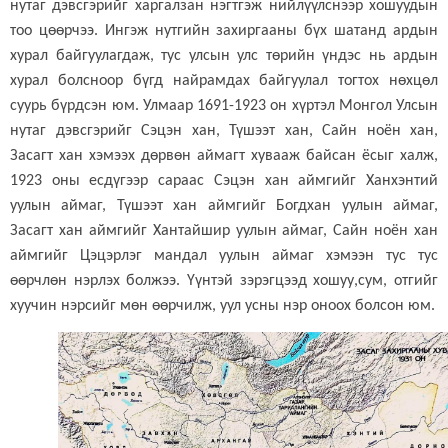
нутаг дэвсгэрийг харгалзан нэгтгэж нийлүүлснээр хошуудын
тоо цөөрчээ. Ингэж нутгийн захиргааны бүх шатанд ардын
хурал байгуулагдаж, тус улсын улс төрийн үндэс нь ардын
хурал болсноор бүгд найрамдах байгуулал тогтох нөхцөл
суурь бүрдсэн юм. Улмаар 1691-1923 он хүртэл Монгол Улсын
нутаг дэвсгэрийг Сэцэн хан, Түшээт хан, Сайн ноён хан,
Засагт хан хэмээх дөрвөн аймагт хувааж байсан ёсыг халж,
1923 оны есдүгээр сараас Сэцэн хан аймгийг Ханхэнтий
уулын аймаг, Түшээт хан аймгийг Богдхан уулын аймаг,
Засагт хан аймгийг Хантайшир уулын аймаг, Сайн ноён хан
аймгийг Цэцэрлэг мандал уулын аймаг хэмээн тус тус
өөрчлөн нэрлэх болжээ. Үүнтэй зэрэгцээд хошуу,сум, отгийг
хуучин нэрсийг мөн өөрчилж, уул усны нэр оноох болсон юм.