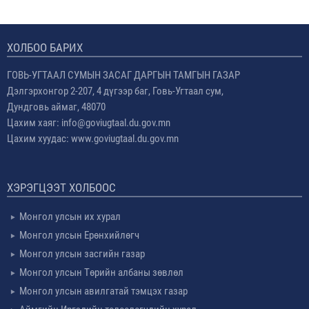
ХОЛБОО БАРИХ
ГОВЬ-УГТААЛ СУМЫН ЗАСАГ ДАРГЫН ТАМГЫН ГАЗАР
Дэлгэрхонгор 2-207, 4 дүгээр баг, Говь-Угтаал сум,
Дундговь аймаг, 48070
Цахим хаяг: info@goviugtaal.du.gov.mn
Цахим хуудас: www.goviugtaal.du.gov.mn
ХЭРЭГЦЭЭТ ХОЛБООС
Монгол улсын их хурал
Монгол улсын Ерөнхийлөгч
Монгол улсын засгийн газар
Монгол улсын Төрийн албаны зөвлөл
Монгол улсын авилгатай тэмцэх газар