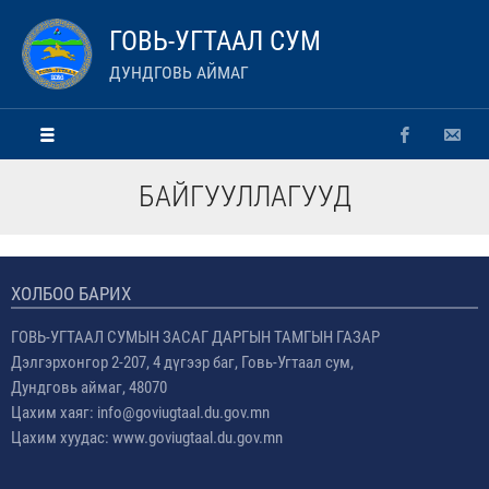
ГОВЬ-УГТААЛ СУМ
ДУНДГОВЬ АЙМАГ
БАЙГУУЛЛАГУУД
ХОЛБОО БАРИХ
ГОВЬ-УГТААЛ СУМЫН ЗАСАГ ДАРГЫН ТАМГЫН ГАЗАР
Дэлгэрхонгор 2-207, 4 дүгээр баг, Говь-Угтаал сум,
Дундговь аймаг, 48070
Цахим хаяг: info@goviugtaal.du.gov.mn
Цахим хуудас: www.goviugtaal.du.gov.mn