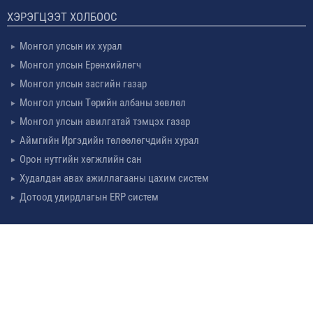
ХЭРЭГЦЭЭТ ХОЛБООС
Монгол улсын их хурал
Монгол улсын Ерөнхийлөгч
Монгол улсын засгийн газар
Монгол улсын Төрийн албаны зөвлөл
Монгол улсын авилгатай тэмцэх газар
Аймгийн Иргэдийн төлөөлөгчдийн хурал
Орон нутгийн хөгжлийн сан
Худалдан авах ажиллагааны цахим систем
Дотоод удирдлагын ERP систем