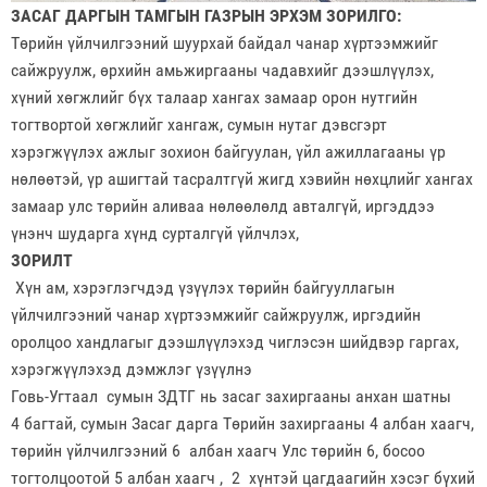
ЗАСАГ ДАРГЫН ТАМГЫН ГАЗРЫН ЭРХЭМ ЗОРИЛГО:
Төрийн үйлчилгээний шуурхай байдал чанар хүртээмжийг
сайжруулж, өрхийн амьжиргааны чадавхийг дээшлүүлэх,
хүний хөгжлийг бүх талаар хангах замаар орон нутгийн
тогтвортой хөгжлийг хангаж,
сумын нутаг дэвсгэрт
хэрэгжүүлэх ажлыг зохион байгуулан, үйл ажиллагааны үр
нөлөөтэй, үр ашигтай тасралтгүй жигд хэвийн нөхцлийг хангах
замаар улс төрийн аливаа нөлөөлөлд авталгүй, иргэддээ
үнэнч шударга хүнд сурталгүй үйлчлэх,
ЗОРИЛТ
Хүн ам, хэрэглэгчдэд үзүүлэх төрийн байгууллагын
үйлчилгээний чанар хүртээмжийг сайжруулж, иргэдийн
оролцоо хандлагыг дээшлүүлэхэд чиглэсэн шийдвэр гаргах,
хэрэгжүүлэхэд дэмжлэг үзүүлнэ
Говь-Угтаал сумын ЗДТГ нь засаг захиргааны анхан шатны
4 багтай, сумын Засаг дарга Төрийн захиргааны 4 албан хаагч,
төрийн үйлчилгээний 6 албан хаагч Улс төрийн 6, босоо
тогтолцоотой 5 албан хаагч , 2 хүнтэй цагдаагийн хэсэг бүхий