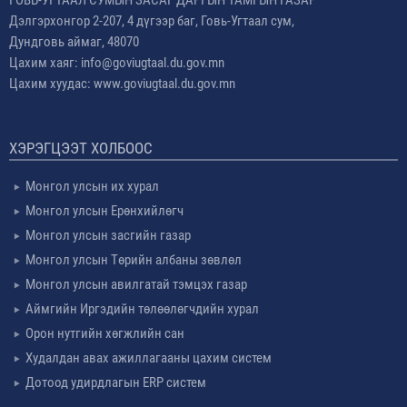
Дэлгэрхонгор 2-207, 4 дүгээр баг, Говь-Угтаал сум,
Дундговь аймаг, 48070
Цахим хаяг: info@goviugtaal.du.gov.mn
Цахим хуудас: www.goviugtaal.du.gov.mn
ХЭРЭГЦЭЭТ ХОЛБООС
Монгол улсын их хурал
Монгол улсын Ерөнхийлөгч
Монгол улсын засгийн газар
Монгол улсын Төрийн албаны зөвлөл
Монгол улсын авилгатай тэмцэх газар
Аймгийн Иргэдийн төлөөлөгчдийн хурал
Орон нутгийн хөгжлийн сан
Худалдан авах ажиллагааны цахим систем
Дотоод удирдлагын ERP систем