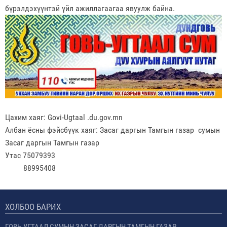
бүрэлдэхүүнтэй үйл ажиллагаагаа явуулж байна.
Цахим хаяг: Govi-Ugtaal .du.gov.mn
Албан ёсны фэйсбүүк хаяг: Засаг даргын Тамгын газар сумын
Засаг даргын Тамгын газар
Утас 75079393
88995408
ХОЛБОО БАРИХ
ГОВЬ-УГТААЛ СУМЫН ЗАСАГ ДАРГЫН ТАМГЫН ГАЗАР