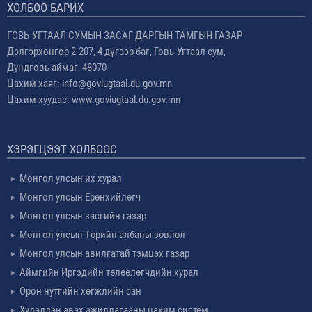
ХОЛБОО БАРИХ
ГОВЬ-УГТААЛ СУМЫН ЗАСАГ ДАРГЫН ТАМГЫН ГАЗАР
Дэлгэрхонгор 2-207, 4 дүгээр баг, Говь-Угтаал сум,
Дундговь аймаг, 48070
Цахим хаяг: info@goviugtaal.du.gov.mn
Цахим хуудас: www.goviugtaal.du.gov.mn
ХЭРЭГЦЭЭТ ХОЛБООС
Монгол улсын их хурал
Монгол улсын Ерөнхийлөгч
Монгол улсын засгийн газар
Монгол улсын Төрийн албаны зөвлөл
Монгол улсын авилгатай тэмцэх газар
Аймгийн Иргэдийн төлөөлөгчдийн хурал
Орон нутгийн хөгжлийн сан
Худалдан авах ажиллагааны цахим систем