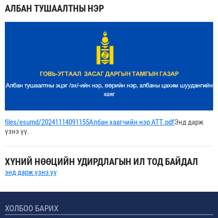
АЛБАН ТУШААЛТНЫ НЭР
files/esumd/20241114091155Албан хаагчийн нэр АТТ.pdf
Энд дарж
үзнэ үү.
ХҮНИЙ НӨӨЦИЙН УДИРДЛАГЫН ИЛ ТОД БАЙДАЛ
энд дарж үзнэ үү
ХОЛБОО БАРИХ