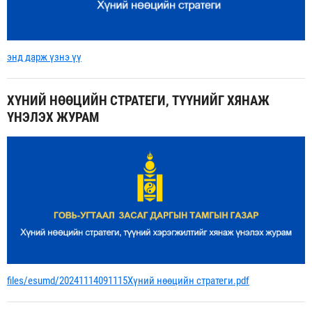
энд дарж үзнэ үү
ХҮНИЙ НӨӨЦИЙН СТРАТЕГИ, ТҮҮНИЙГ ХЯНАЖ
ҮНЭЛЭХ ЖУРАМ
files/esumd/20241114091115Хүний нөөцийн стратеги.pdf