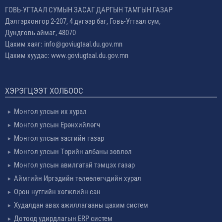
ГОВЬ-УГТААЛ СУМЫН ЗАСАГ ДАРГЫН ТАМГЫН ГАЗАР
Дэлгэрхонгор 2-207, 4 дүгээр баг, Говь-Угтаал сум,
Дундговь аймаг, 48070
Цахим хаяг: info@goviugtaal.du.gov.mn
Цахим хуудас: www.goviugtaal.du.gov.mn
ХЭРЭГЦЭЭТ ХОЛБООС
Монгол улсын их хурал
Монгол улсын Ерөнхийлөгч
Монгол улсын засгийн газар
Монгол улсын Төрийн албаны зөвлөл
Монгол улсын авилгатай тэмцэх газар
Аймгийн Иргэдийн төлөөлөгчдийн хурал
Орон нутгийн хөгжлийн сан
Худалдан авах ажиллагааны цахим систем
Дотоод удирдлагын ERP систем