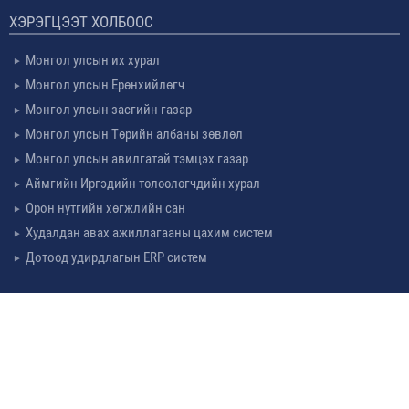
ХЭРЭГЦЭЭТ ХОЛБООС
Монгол улсын их хурал
Монгол улсын Ерөнхийлөгч
Монгол улсын засгийн газар
Монгол улсын Төрийн албаны зөвлөл
Монгол улсын авилгатай тэмцэх газар
Аймгийн Иргэдийн төлөөлөгчдийн хурал
Орон нутгийн хөгжлийн сан
Худалдан авах ажиллагааны цахим систем
Дотоод удирдлагын ERP систем