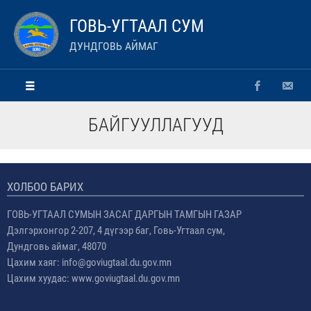
ГОВЬ-УГТААЛ СУМ
ДУНДГОВЬ АЙМАГ
БАЙГУУЛЛАГУУД
ХОЛБОО БАРИХ
ГОВЬ-УГТААЛ СУМЫН ЗАСАГ ДАРГЫН ТАМГЫН ГАЗАР
Дэлгэрхонгор 2-207, 4 дүгээр баг, Говь-Угтаал сум,
Дундговь аймаг, 48070
Цахим хаяг: info@goviugtaal.du.gov.mn
Цахим хуудас: www.goviugtaal.du.gov.mn