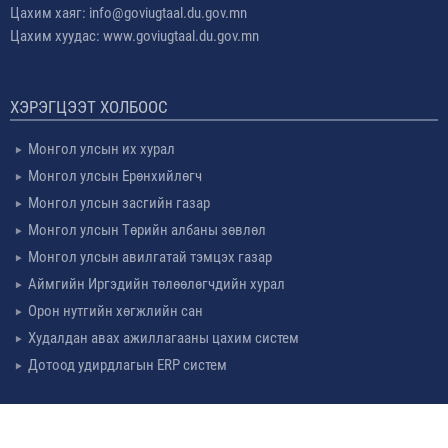
Цахим хаяг: info@goviugtaal.du.gov.mn
Цахим хуудас: www.goviugtaal.du.gov.mn
ХЭРЭГЦЭЭТ ХОЛБООС
Монгол улсын их хурал
Монгол улсын Ерөнхийлөгч
Монгол улсын засгийн газар
Монгол улсын Төрийн албаны зөвлөл
Монгол улсын авилгатай тэмцэх газар
Аймгийн Иргэдийн төлөөлөгчдийн хурал
Орон нутгийн хөгжлийн сан
Худалдан авах ажиллагааны цахим систем
Дотоод удирдлагын ERP систем