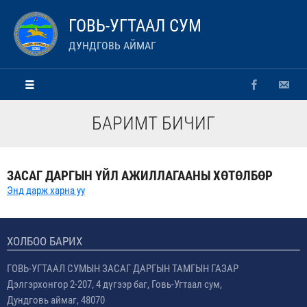
ГОВЬ-УГТААЛ СУМ
ДУНДГОВЬ АЙМАГ
БАРИМТ БИЧИГ
ЗАСАГ ДАРГЫН ҮЙЛ АЖИЛЛАГААНЫ ХӨТӨЛБӨР
Энд дарж харна уу
ХОЛБОО БАРИХ
ГОВЬ-УГТААЛ СУМЫН ЗАСАГ ДАРГЫН ТАМГЫН ГАЗАР
Дэлгэрхонгор 2-207, 4 дүгээр баг, Говь-Угтаал сум,
Дундговь аймаг, 48070