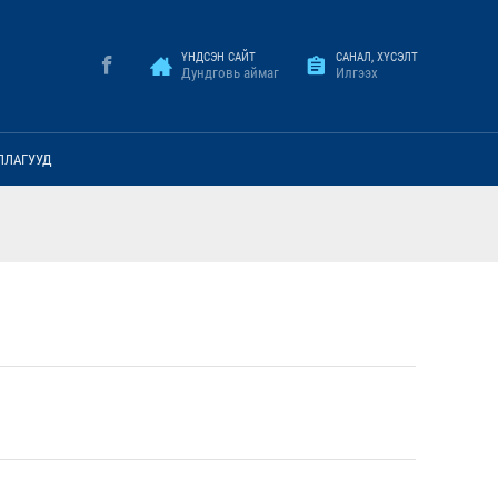
ҮНДСЭН САЙТ
САНАЛ, ХҮСЭЛТ
Дундговь аймаг
Илгээх
ЛЛАГУУД