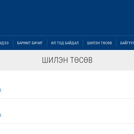
ЭДЭЭ
БАРИМТ БИЧИГ
ИЛ ТОД БАЙДАЛ
ШИЛЭН ТӨСӨВ
БАЙГУУ
ШИЛЭН ТӨСӨВ
х
х