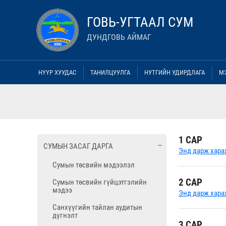
ГОВЬ-УГТААЛ СУМ
ДУНДГОВЬ АЙМАГ
НҮҮР ХУУДАС
ТАНИЛЦУУЛГА
НУТГИЙН УДИРДЛАГА
М
1 САР
СУМЫН ЗАСАГ ДАРГА
Энд дарж хара
Сумын төсвийн мэдээлэл
2 САР
Сумын төсвийн гүйцэтгэлийн
мэдээ
Энд дарж хара
Санхүүгийн тайлан аудитын
дүгнэлт
3 САР