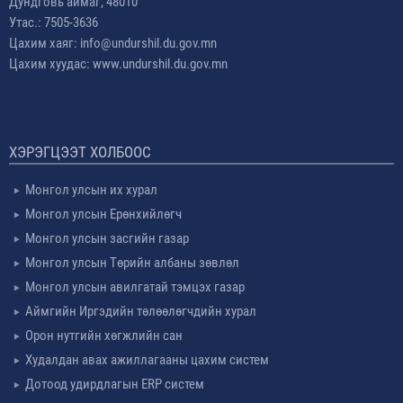
Дундговь аймаг, 48010
Утас.: 7505-3636
Цахим хаяг: info@undurshil.du.gov.mn
Цахим хуудас: www.undurshil.du.gov.mn
ХЭРЭГЦЭЭТ ХОЛБООС
Монгол улсын их хурал
Монгол улсын Ерөнхийлөгч
Монгол улсын засгийн газар
Монгол улсын Төрийн албаны зөвлөл
Монгол улсын авилгатай тэмцэх газар
Аймгийн Иргэдийн төлөөлөгчдийн хурал
Орон нутгийн хөгжлийн сан
Худалдан авах ажиллагааны цахим систем
Дотоод удирдлагын ERP систем