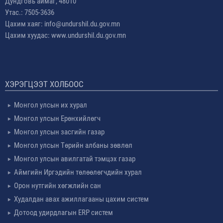
Дундговь аймаг, 48010
Утас.: 7505-3636
Цахим хаяг: info@undurshil.du.gov.mn
Цахим хуудас: www.undurshil.du.gov.mn
ХЭРЭГЦЭЭТ ХОЛБООС
Монгол улсын их хурал
Монгол улсын Ерөнхийлөгч
Монгол улсын засгийн газар
Монгол улсын Төрийн албаны зөвлөл
Монгол улсын авилгатай тэмцэх газар
Аймгийн Иргэдийн төлөөлөгчдийн хурал
Орон нутгийн хөгжлийн сан
Худалдан авах ажиллагааны цахим систем
Дотоод удирдлагын ERP систем