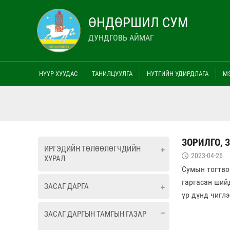
ӨНДӨРШИЛ СУМ
ДУНДГОВЬ АЙМАГ
НҮҮР ХУУДАС
ТАНИЛЦУУЛГА
НУТГИЙН УДИРДЛАГА
М
ЗОРИЛГО, 
ИРГЭДИЙН ТӨЛӨӨЛӨГЧДИЙН
2023-04-26
ХУРАЛ
Сумын тогтво
гаргасан ший
ЗАСАГ ДАРГА
үр дүнд чигл
ЗАСАГ ДАРГЫН ТАМГЫН ГАЗАР