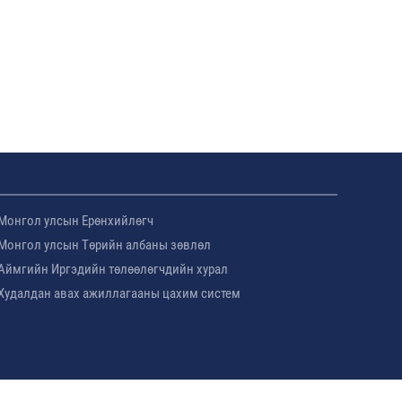
Монгол улсын Ерөнхийлөгч
Монгол улсын Төрийн албаны зөвлөл
Аймгийн Иргэдийн төлөөлөгчдийн хурал
Худалдан авах ажиллагааны цахим систем