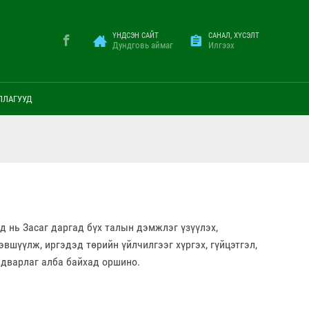
ҮНДСЭН САЙТ
САНАЛ, ХҮСЭЛТ
Дундговь аймаг
Илгээх
ЛЛАГУУД
д нь Засаг даргад бүх талын дэмжлэг үзүүлэх,
вшүүлж, иргэдэд төрийн үйлчилгээг хүргэх, гүйцэтгэл,
адварлаг алба байхад оршино.