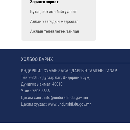
Зорилго зорилт
Бүтэц, зохион байгуулалт
Албан хаагчдын мэдээлэл
Ажлын төлөвлөгөө, тайлан
ХОЛБОО БАРИХ
ӨНДӨРШИЛ СУМЫН ЗАСАГ ДАРГЫН ТАМГЫН ГАЗАР
Төв 3-301, 3 дугаар баг, Өндөршил сум,
Дундговь аймаг, 48010
Утас.: 7505-3636
Цахим хаяг: info@undurshil.du.gov.mn
Цахим хуудас: www.undurshil.du.gov.mn