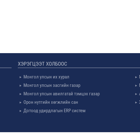
ХЭРЭГЦЭЭТ ХОЛБООС
Монгол улсын их хурал
Монгол улсын засгийн газар
Монгол улсын авилгатай тэмцэх газар
Орон нутгийн хөгжлийн сан
Дотоод удирдлагын ERP систем