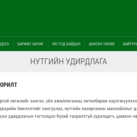
ЭДЭЭ
БАРИМТ БИЧИГ
ИЛ ТОД БАЙДАЛ
ШИЛЭН ТӨСӨВ
БАЙГУУ
НУТГИЙН УДИРДЛАГА
ЗОРИЛТ
ртой хөгжлийг хангах, үйл ажиллагааны хөтөлбөрөө хэрэгжүүлэхэ
двэрийн биелэлтийг хангуулах, нутгийн захиргааны манлайллыг дэ
эсэн удирдлагын тогтолцоо бүхий тасралтгүй суралцагч, цомхон ч