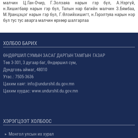
малчин Ц.Ган-Очир, Г.Золзаяа нарын гэр бүл, А.Нэргүй,
н.Хишигбаяр нарын гэр бүл, Талын нар багийн малчин З.Бямбаа,
М.Уранцэцэг нарын гэр бүл, Г.Өлзийхишигт, н.Гэрэлтуяа нарын нэр
бүл тус тус аварга малчин өрхөөр шалгарлаа
ХОЛБОО БАРИХ
ӨНДӨРШИЛ СУМЫН ЗАСАГ ДАРГЫН ТАМГЫН ГАЗАР
Төв 3-301, 3 дугаар баг, Өндөршил сум,
Дундговь аймаг, 48010
Утас.: 7505-3636
Цахим хаяг: info@undurshil.du.gov.mn
Цахим хуудас: www.undurshil.du.gov.mn
ХЭРЭГЦЭЭТ ХОЛБООС
Монгол улсын их хурал